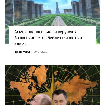
Асман эко-шаарынын курулушу:
башкы инвестор бийликтин жакын
адамы
kloopkyrgyz
-
29/07/2026