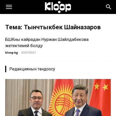
Тема: Тынчтыкбек Шайназаров
БШКны кайрадан Нуржан Шайлдабекова
жетектемей болду
kloop.kg
-
03/07/2021
Редакциянын тандоосу