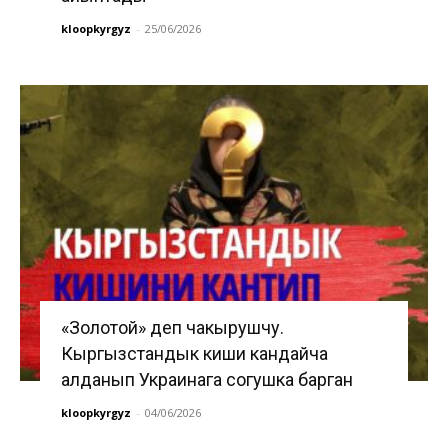
kloopkyrgyz
-
25/06/2026
«Золотой» деп чакырушчу.
Кыргызстандык киши кандайча
алданып Украинага согушка барган
kloopkyrgyz
-
04/06/2026