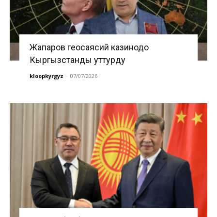
Жапаров геосаясий казинодо
Кыргызстанды уттурду
kloopkyrgyz
-
07/07/2026