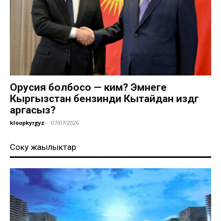
Орусия болбосо — ким? Эмнеге
Кыргызстан бензинди Кытайдан издөөгө
аргасыз?
kloopkyrgyz
-
07/07/2026
Соңку жаңылыктар