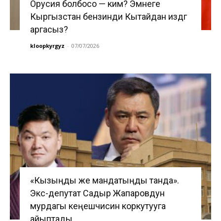
Орусия болбосо — ким? Эмнеге
Кыргызстан бензинди Кытайдан издөөгө
аргасыз?
kloopkyrgyz
-
07/07/2026
«Кызыңды же мандатыңды танда».
Экс-депутат Садыр Жапаровдун
мурдагы кеңешчисин коркутууга
айыптады