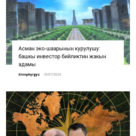
Асман эко-шаарынын курулушу:
башкы инвестор бийликтин жакын
адамы
kloopkyrgyz
-
29/07/2026