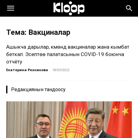
Тема: Вакциналар
Ашыкча дарылар, күмөндүү вакциналар жана кымбат
беткап. Эсептөө палатасынын COVID-19 боюнча
отчёту
Екатерина Резникова
-
18/03/2022
Редакциянын тандоосу