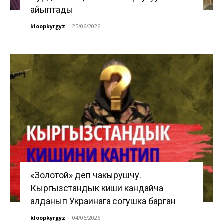
айыптады
kloopkyrgyz
-
25/06/2026
«Золотой» деп чакырушчу.
Кыргызстандык киши кандайча
алданып Украинага согушка барган
kloopkyrgyz
-
04/06/2026