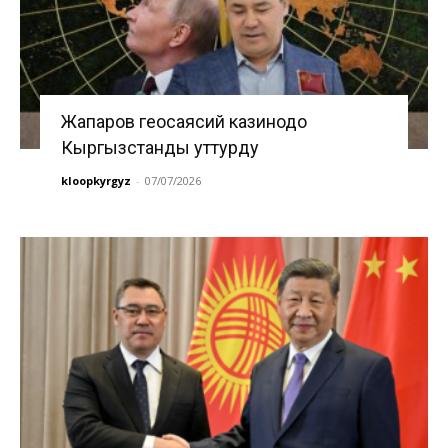
Жапаров геосаясий казинодо
Кыргызстанды уттурду
kloopkyrgyz
-
07/07/2026