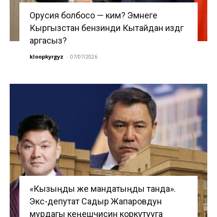
Орусия болбосо — ким? Эмнеге
Кыргызстан бензинди Кытайдан издөөгө
аргасыз?
kloopkyrgyz
-
07/07/2026
«Кызыңды же мандатыңды танда».
Экс-депутат Садыр Жапаровдун
мурдагы кеңешчисин коркутууга