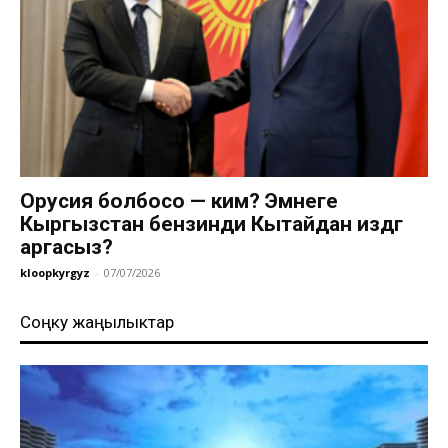
Орусия болбосо — ким? Эмнеге
Кыргызстан бензинди Кытайдан издөөгө
аргасыз?
kloopkyrgyz
-
07/07/2026
Соңку жаңылыктар