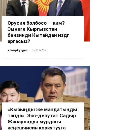
Орусия болбосо — ким?
Эмнеге Кыргызстан
бензинди Кытайдан издөөгө
аргасыз?
kloopkyrgyz
-
07/07/2026
«Кызыңды же мандатыңды
танда». Экс-депутат Садыр
Жапаровдун мурдагы
кеңешчисин коркутууга