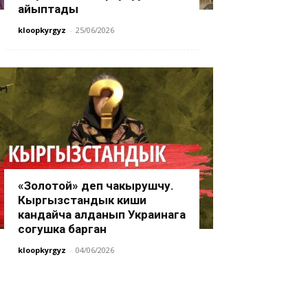
айыптады
kloopkyrgyz
-
25/06/2026
«Золотой» деп чакырушчу.
Кыргызстандык киши
кандайча алданып Украинага
согушка барган
kloopkyrgyz
-
04/06/2026