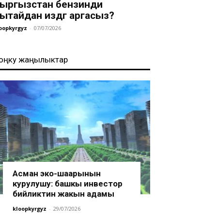
ыргызстан бензинди
ытайдан издөөгө аргасыз?
oopkyrgyz
-
07/07/2026
оңку жаңылыктар
Асман эко-шаарынын
курулушу: башкы инвестор
бийликтин жакын адамы
kloopkyrgyz
-
29/07/2026