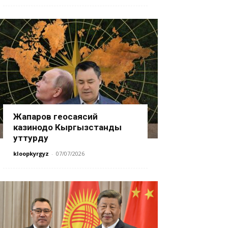
Жапаров геосаясий
казинодо Кыргызстанды
уттурду
kloopkyrgyz
-
07/07/2026