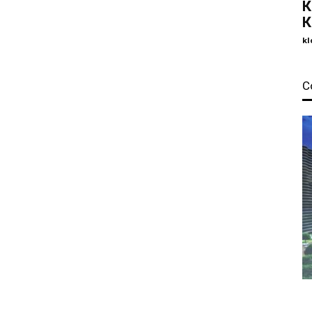
К
К
kl
С