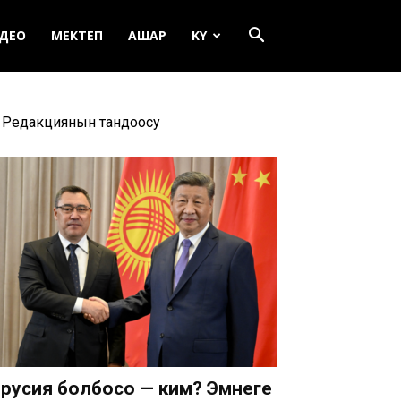
ДЕО
МЕКТЕП
АШАР
KY
Редакциянын тандоосу
русия болбосо — ким? Эмнеге