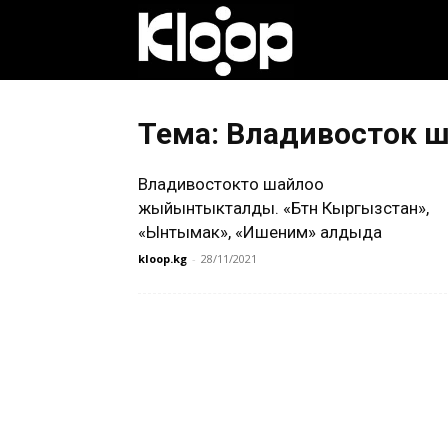
Клооп
кыргызча
Тема: Владивосток 
Владивостокто шайлоо
|
жыйынтыкталды. «Бүтүн Кыргызстан»,
«Ынтымак», «Ишеним» алдыда
kloop.kg
-
28/11/2021
Кыргызстан
жаңылыктары