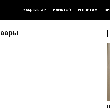
ЖАҢЫЛЫКТАР
ИЛИКТӨӨ
РЕПОРТАЖ
ВИ
шаары
О