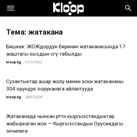
Тема: жатакана
Бишкек: ЖОЖдордун биринин жатаканасында 17
жаштагы кыздын сөөгү табылды
kloop.kg
-
01/12/2022
Сузактыктар ашар жолу менен эски жатакананы
304 орундук ооруканага айлантууда
kloop.kg
-
28/07/2020
Жатаканада чыккан өрттөн кыргызстандыктар
жабыркаган жок — Кыргызстандын Орусиядагы
элчилиги