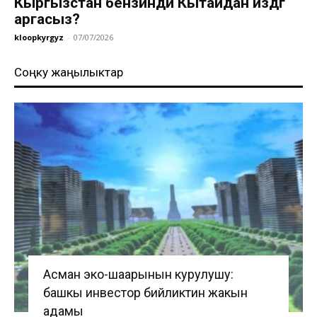
Кыргызстан бензинди Кытайдан издөөгө
аргасыз?
kloopkyrgyz
-
07/07/2026
Соңку жаңылыктар
Асман эко-шаарынын курулушу:
башкы инвестор бийликтин жакын
адамы