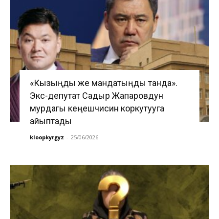
«Кызыңды же мандатыңды танда».
Экс-депутат Садыр Жапаровдун
мурдагы кеңешчисин коркутууга
айыптады
kloopkyrgyz
-
25/06/2026