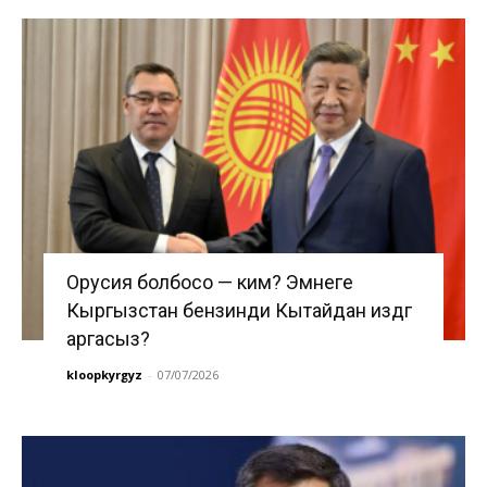
Орусия болбосо — ким? Эмнеге
Кыргызстан бензинди Кытайдан издөөгө
аргасыз?
kloopkyrgyz
-
07/07/2026