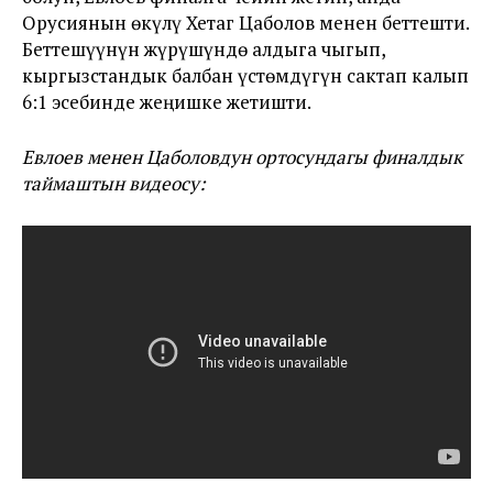
Орусиянын өкүлү Хетаг Цаболов менен беттешти.
Беттешүүнүн жүрүшүндө алдыга чыгып,
кыргызстандык балбан үстөмдүгүн сактап калып
6:1 эсебинде жеңишке жетишти.
Евлоев менен Цаболовдун ортосундагы финалдык
таймаштын видеосу: