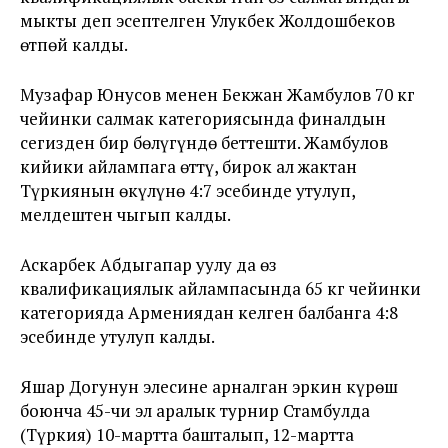
мыкты деп эсептелген Улукбек Жолдошбеков
өтпөй калды.
Музафар Юнусов менен Бекжан Жамбулов 70 кг
чейинки салмак категориясында финалдын
сегизден бир бөлүгүндө беттешти. Жамбулов
кийики айлампага өттү, бирок ал жактан
Түркиянын өкүлүнө 4:7 эсебинде утулуп,
мелдештен чыгып калды.
Аскарбек Абдыгапар уулу да өз
квалификациялык айлампасында 65 кг чейинки
категорияда Армениядан келген балбанга 4:8
эсебинде утулуп калды.
Яшар Догунун элесине арналган эркин күрөш
боюнча 45-чи эл аралык турнир Стамбулда
(Түркия) 10-мартта башталып, 12-мартта