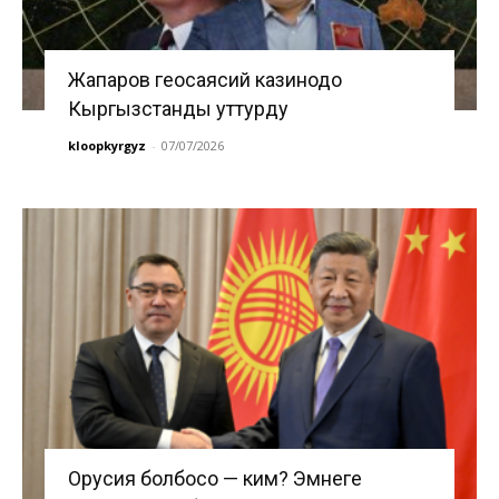
Жапаров геосаясий казинодо
Кыргызстанды уттурду
kloopkyrgyz
-
07/07/2026
Орусия болбосо — ким? Эмнеге