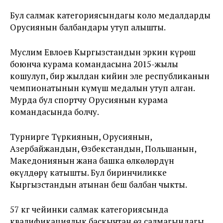
Бул салмак категориясындагы коло медалдарды
Орусиянын балбандары утуп алышты.
Муслим Евлоев Кыргызстандын эркин күрөш
боюнча курама командасына 2015-жылы
кошулуп, бир жылдан кийин эле республиканын
чемпионатынын күмүш медалын утуп алган.
Мурда бул спортчу Орусиянын курама
командасында болчу.
Турнирге Түркиянын, Орусиянын,
Азербайжандын, Өзбекстандын, Польшанын,
Македониянын жана башка өлкөлөрдүн
өкүлдөрү катышты. Бул биринчиликке
Кыргызстандын атынан беш балбан чыкты.
57 кг чейинки салмак категориясында
квалификациялык баскычтан өз салмагындагы