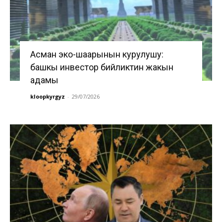
Асман эко-шаарынын курулушу:
башкы инвестор бийликтин жакын
адамы
kloopkyrgyz
-
29/07/2026