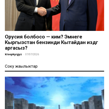
Орусия болбосо — ким? Эмнеге
Кыргызстан бензинди Кытайдан издөөгө
аргасыз?
kloopkyrgyz
-
07/07/2026
Соңку жаңылыктар