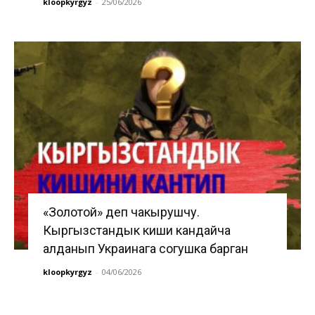
kloopkyrgyz
-
25/06/2026
«Золотой» деп чакырушчу.
Кыргызстандык киши кандайча
алданып Украинага согушка барган
kloopkyrgyz
-
04/06/2026