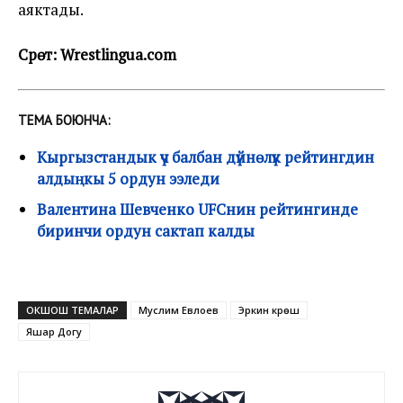
аяктады.
Сүрөт: Wrestlingua.com
ТЕМА БОЮНЧА:
Кыргызстандык үч балбан дүйнөлүк рейтингдин
алдыңкы 5 ордун ээледи
Валентина Шевченко UFCнин рейтингинде
биринчи ордун сактап калды
ОКШОШ ТЕМАЛАР
Муслим Евлоев
Эркин күрөш
Яшар Догу