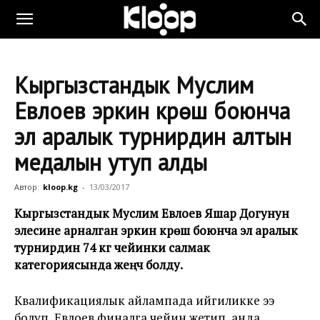
Кыргызстандык Муслим
Евлоев эркин күрөш боюнча
эл аралык турнирдин алтын
медалын утуп алды
Автор:
kloop.kg
-
13/03/2017
Кыргызстандык Муслим Евлоев Яшар Догунун
элесине арналган эркин күрөш боюнча эл аралык
турнирдин 74 кг чейинки салмак
категориясында жеңүүчү болду.
Квалификациялык айлампада ийгиликке ээ
болуп, Евлоев финалга чейин жетип, анда