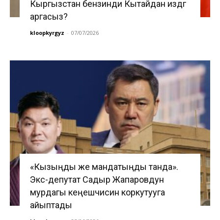
Кыргызстан бензинди Кытайдан издөөгө
аргасыз?
kloopkyrgyz
-
07/07/2026
«Кызыңды же мандатыңды танда».
Экс-депутат Садыр Жапаровдун
мурдагы кеңешчисин коркутууга
айыптады