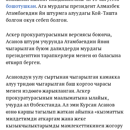
бошотушкан
. Ага мурдагы президент Алмазбек
Атамбаевдин үйүн штурмга алуудагы Кой-Ташта
болгон окуя себеп болгон.
Аскер прокуратурасынын версиясы боюнча,
Асанов штурм учурунда Атамбаевдин үйүнөн
чыгарылган буюм далилдерди мурдагы
президенттин тарапкерлери менен өз баласына
өткөрүп берген.
Асановдун уулу сыртынан чыгарылган камакка
алуу түрүндөн чыгарылган баш коргоо чарасы
менен издөөгө жарыяланган. Аскер
прокуратурасынын маалыматына ылайык,
учурда ал Өзбекстанда. Ал эми Курсан Асанов
өзүнө каршы тагылып жаткан айыпка «кызматтык
милдетимди аткаргам жана жеке
кызыкчылыктарымды мамлекеттикинен жогору