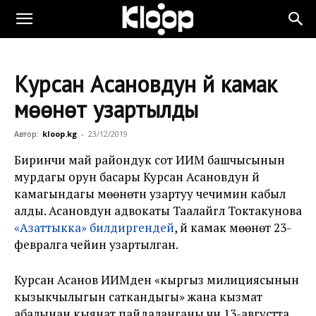
Курсан Асановдун үй камак
мөөнөтү узартылды
Автор:
kloop.kg
-
23/12/2019
Биринчи май райондук сот ИИМ башчысынын
мурдагы орун басары Курсан Асановдун үй
камагындагы мөөнөтүн узартуу чечимин кабыл
алды. Асановдун адвокаты Таалайгүл Токтакунова
«Азаттыкка» билдиргендей
, үй камак мөөнөтү 23-
февралга чейин узартылган.
Курсан Асанов ИИМден «кыргыз милициясынын
кызыкчылыгын саткандыгы» жана кызмат
абалынан кыянат пайдаланганы үчүн 13-августта