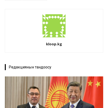
kloop.kg
Редакциянын тандоосу