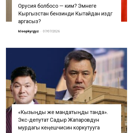
Орусия болбосо — ким? Эмнеге
Кыргызстан бензинди Кытайдан издөөгө
аргасыз?
kloopkyrgyz
-
07/07/2026
«Кызыңды же мандатыңды танда».
Экс-депутат Садыр Жапаровдун
мурдагы кеңешчисин коркутууга