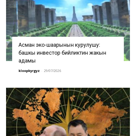
Асман эко-шаарынын курулушу:
башкы инвестор бийликтин жакын
адамы
kloopkyrgyz
-
29/07/2026