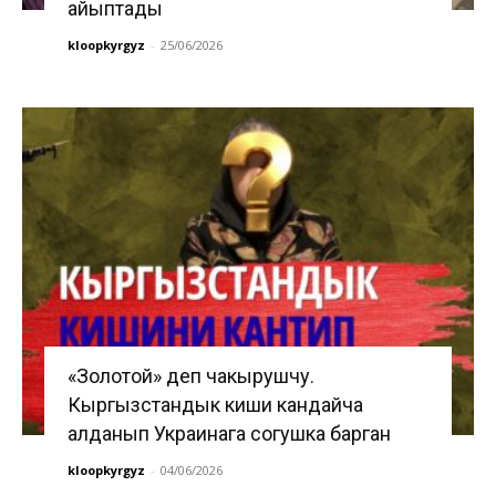
айыптады
kloopkyrgyz
-
25/06/2026
«Золотой» деп чакырушчу.
Кыргызстандык киши кандайча
алданып Украинага согушка барган
kloopkyrgyz
-
04/06/2026