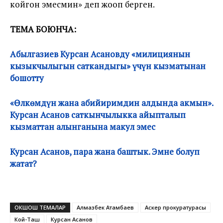
койгон эмесмин» деп жооп берген.
ТЕМА БОЮНЧА:
Абылгазиев Курсан Асановду «милициянын
кызыкчылыгын саткандыгы» үчүн кызматынан
бошотту
«Өлкөмдүн жана абийиримдин алдында акмын».
Курсан Асанов саткынчылыкка айыпталып
кызматтан алынганына макул эмес
Курсан Асанов, пара жана баштык. Эмне болуп
жатат?
ОКШОШ ТЕМАЛАР
Алмазбек Атамбаев
Аскер прокуратурасы
Кой-Таш
Курсан Асанов