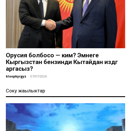
Орусия болбосо — ким? Эмнеге
Кыргызстан бензинди Кытайдан издөөгө
аргасыз?
kloopkyrgyz
-
07/07/2026
Соңку жаңылыктар