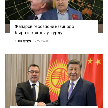
Жапаров геосаясий казинодо
Кыргызстанды уттурду
kloopkyrgyz
-
07/07/2026