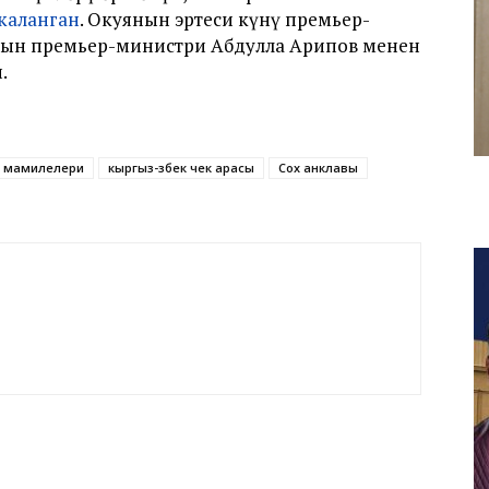
каланган
. Окуянын эртеси күнү премьер-
ндын премьер-министри Абдулла Арипов менен
.
к мамилелери
кыргыз-өзбек чек арасы
Сох анклавы