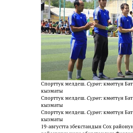
Спорттук мелдеш.
Сүрөт:
Өкмөттүн Ба
кызматы
Спорттук мелдеш.
Сүрөт:
Өкмөттүн Ба
кызматы
Спорттук мелдеш.
Сүрөт:
Өкмөттүн Ба
кызматы
19-августта Өзбекстандын Сох район