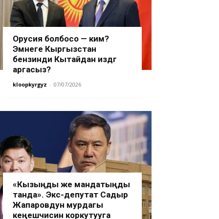
Орусия болбосо — ким?
Эмнеге Кыргызстан
бензинди Кытайдан издөөгө
аргасыз?
kloopkyrgyz
-
07/07/2026
«Кызыңды же мандатыңды
танда». Экс-депутат Садыр
Жапаровдун мурдагы
кеңешчисин коркутууга