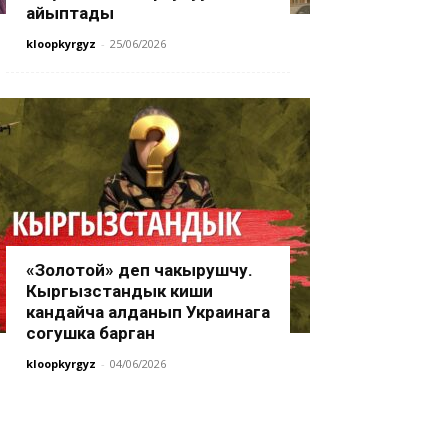
айыптады
kloopkyrgyz
-
25/06/2026
«Золотой» деп чакырушчу.
Кыргызстандык киши
кандайча алданып Украинага
согушка барган
kloopkyrgyz
-
04/06/2026