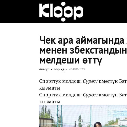
Клооп
кыргызча
Чек ара аймагында
менен Өзбекстанды
мелдеши өттү
|
Автор:
kloop.kg
-
20/08/2020
Кыргызстан
Спорттук мелдеш.
Сүрөт:
Өкмөттүн Ба
кызматы
Спорттук мелдеш.
Сүрөт:
Өкмөттүн Ба
кызматы
жаңылыктары