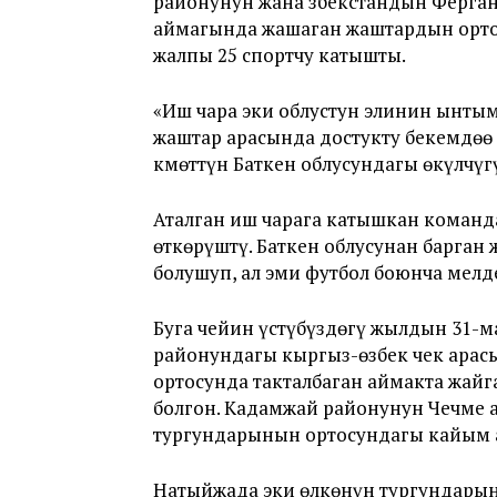
районунун жана Өзбекстандын Ферган
аймагында жашаган жаштардын ортос
жалпы 25 спортчу катышты.
«Иш чара эки облустун элинин ынт
жаштар арасында достукту бекемдөө
Өкмөттүн Баткен облусундагы өкүлчү
Аталган иш чарага катышкан команд
өткөрүштү. Баткен облусунан барган
болушуп, ал эми футбол боюнча мел
Буга чейин үстүбүздөгү жылдын 31-
районундагы кыргыз-өзбек чек арас
ортосунда такталбаган аймакта жай
болгон. Кадамжай районунун Чечме 
тургундарынын ортосундагы кайым 
Натыйжада эки өлкөнүн тургундарыны