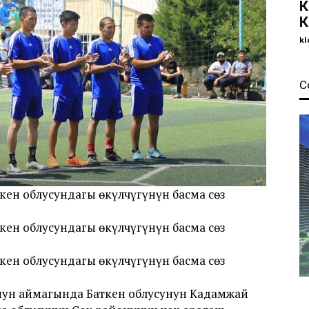
К
К
kl
С
ткен облусундагы өкүлчүгүнүн басма сөз
ткен облусундагы өкүлчүгүнүн басма сөз
ткен облусундагы өкүлчүгүнүн басма сөз
унун аймагында Баткен облусунун Кадамжай