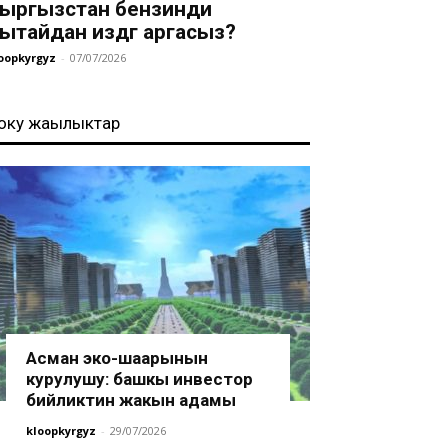
ыргызстан бензинди
ытайдан издөөгө аргасыз?
oopkyrgyz
-
07/07/2026
оңку жаңылыктар
Асман эко-шаарынын
курулушу: башкы инвестор
бийликтин жакын адамы
kloopkyrgyz
-
29/07/2026