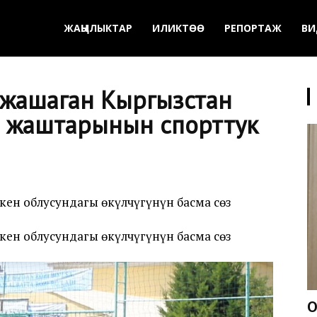
ЖАҢЫЛЫКТАР
ИЛИКТӨӨ
РЕПОРТАЖ
ВИ
 жашаган Кыргызстан
н жаштарынын спорттук
ткен облусундагы өкүлчүгүнүн басма сөз
ткен облусундагы өкүлчүгүнүн басма сөз
О