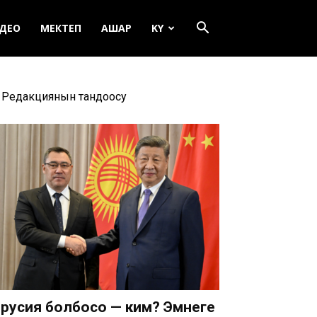
ДЕО
МЕКТЕП
АШАР
KY
Редакциянын тандоосу
русия болбосо — ким? Эмнеге