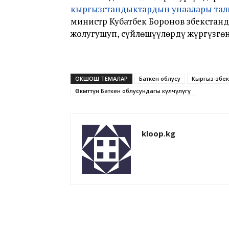
кыргызстандыктардын унаалары тал
министр Кубатбек Боронов Өзбекста
жолугушуп, сүйлөшүүлөрдү жүргүзгөн
ОКШОШ ТЕМАЛАР
Баткен облусу
Кыргыз-өзбе
Өкмөттүн Баткен облусундагы өкүлчүлүгү
kloop.kg