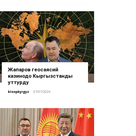
Жапаров геосаясий
казинодо Кыргызстанды
уттурду
kloopkyrgyz
-
07/07/2026