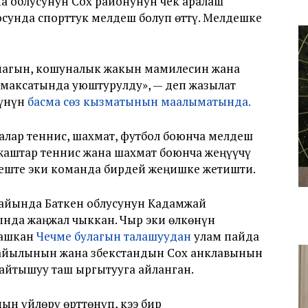
а облусунун Сох районунун чек аралаш
унда спорттук мелдеш болуп өттү. Мелдешке
ымагын, кошуналык жакын мамилесин жана
 максатында уюштурулду», — деп жазылат
гүнүн
басма сөз кызматынын маалыматында.
алар теннис, шахмат, футбол боюнча мелдеш
 жаштар теннис жана шахмат боюнча жеңүүчү
деште эки команда бирдей жеңишке жетишти.
майында Баткен облусунун Кадамжай
ында жаңжал чыккан. Чыр эки өлкөнүн
гашкан
Чечме булагын талашуудан
улам пайда
айылынын жана Өзбекстандын Сох анклавынын
айтышуу таш ыргытууга айланган.
н үйлөрү өрттөнүп, кээ бир