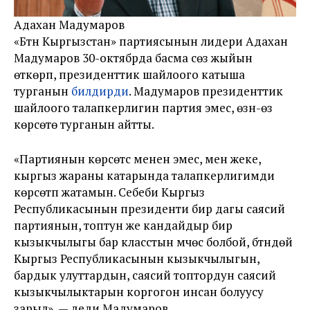
Адахан Мадумаров
«Бүтүн Кыргызстан» партиясынын лидери Адахан
Мадумаров 30-октябрда басма сөз жыйын
өткөрүп, президенттик шайлоого катыша
турганын
билдирди
. Мадумаров президенттик
шайлоого талапкерлигин партия эмес, өзүн-өзү
көрсөтө турганын айтты.
«Партиянын көрсөтүүсү менен эмес, мен жеке,
кыргыз жараны катарында талапкерлигимди
көрсөтүп жатамын. Себеби Кыргыз
Республикасынын президенти бир дагы саясий
партиянын, топтун же кандайдыр бир
кызыкчылыгы бар класстын мүчөсү болбой, бүтүндөй
Кыргыз Республикасынын кызыкчылыгын,
бардык улуттардын, саясий топтордун саясий
кызыкчылыктарын коргогон инсан болуусу
зарыл», — деди Мадумаров.