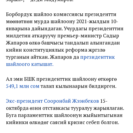
Борбордук шайлоо комиссиясы президентти
мөөнөтүнөн мурда шайлоону 2021-жылдын 10-
январына дайындаган. Учурдагы президенттин
милдетин аткаруучу премьер-министр Садыр
Жапаров өлкө башчысы тандалып алынгандан
кийин конституциялык реформа жүргүзүлө
турганын айткан. Жапаров да
президенттик
шайлоого катышат.
Ал эми БШК президенттик шайлоону өткөрүүгө
549,1 млн сом
талап кылынаарын билдирген.
Экс-президент Сооронбай Жээнбеков
15-
октябрда өзүнүн отставкасы тууралуу жарыялаган.
Буга парламенттик шайлоонун жыйынтыгынан
кийинки өлкөдөгү саясий кризис себеп болгон.