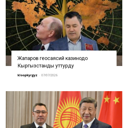
Жапаров геосаясий казинодо
Кыргызстанды уттурду
kloopkyrgyz
-
07/07/2026