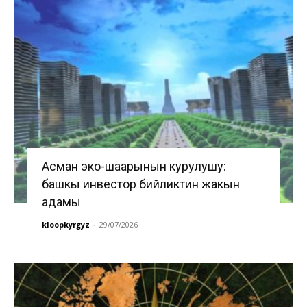
Асман эко-шаарынын курулушу:
башкы инвестор бийликтин жакын
адамы
kloopkyrgyz
-
29/07/2026