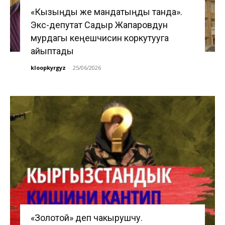
«Кызыңды же мандатыңды танда».
Экс-депутат Садыр Жапаровдун
мурдагы кеңешчисин коркутууга
айыптады
kloopkyrgyz
-
25/06/2026
«Золотой» деп чакырушчу.