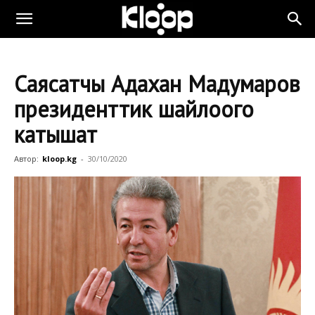
Саясатчы Адахан Мадумаров
президенттик шайлоого
катышат
Автор:
kloop.kg
-
30/10/2020