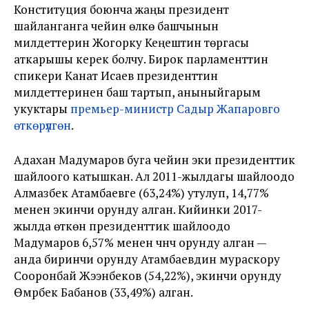
Конституция боюнча жаңы президент
шайланганга чейин өлкө башчынын
милдеттерин Жогорку Кеңештин төргасы
аткарышы керек болчу. Бирок парламенттин
спикери Канат Исаев президенттин
милдеттеринен баш тартып, аныныйгарым
укуктары
премьер-министр Садыр Жапаровго
өткөрүлгөн
.
Адахан Мадумаров буга чейин эки президенттик
шайлоого катышкан. Ал 2011-жылдагы шайлоодо
Алмазбек Атамбаевге (63,24%) утулуп, 14,77%
менен экинчи орунду алган. Кийинки 2017-
жылда өткөн президенттик шайлоодо
Мадумаров 6,57% менен үчүнчү орунду алган —
анда биринчи орунду Атамбаевдин мураскору
Сооронбай Жээнбеков (54,22%), экинчи орунду
Өмүрбек Бабанов (33,49%) алган.