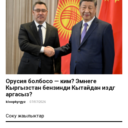
Орусия болбосо — ким? Эмнеге
Кыргызстан бензинди Кытайдан издөөгө
аргасыз?
kloopkyrgyz
-
07/07/2026
Соңку жаңылыктар