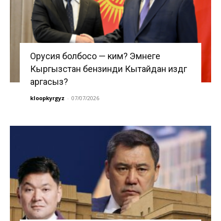
Орусия болбосо — ким? Эмнеге
Кыргызстан бензинди Кытайдан издөөгө
аргасыз?
kloopkyrgyz
-
07/07/2026