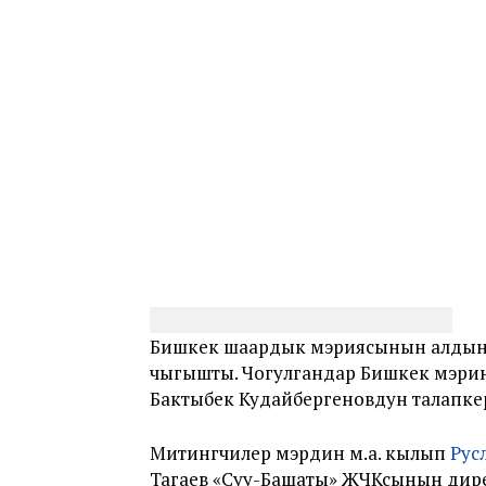
Бишкек шаардык мэриясынын алдынд
чыгышты. Чогулгандар Бишкек мэрин
Бактыбек Кудайбергеновдун талапке
Митингчилер мэрдин м.а. кылып
Рус
Тагаев «Суу-Башаты» ЖЧКсынын дирек