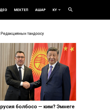
ДЕО
МЕКТЕП
АШАР
KY
Редакциянын тандоосу
русия болбосо — ким? Эмнеге