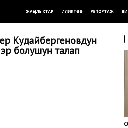
ЖАҢЫЛЫКТАР
ИЛИКТӨӨ
РЕПОРТАЖ
ВИ
ер Кудайбергеновдун
мэр болушун талап
О