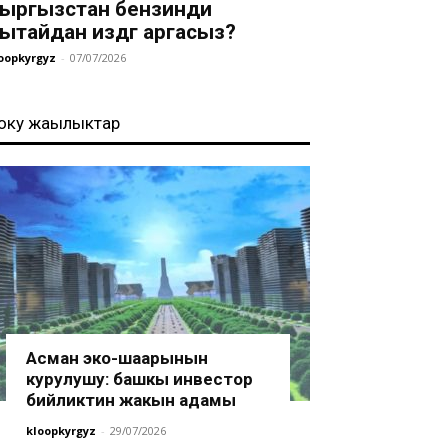
ыргызстан бензинди
ытайдан издөөгө аргасыз?
oopkyrgyz
-
07/07/2026
оңку жаңылыктар
Асман эко-шаарынын
курулушу: башкы инвестор
бийликтин жакын адамы
kloopkyrgyz
-
29/07/2026