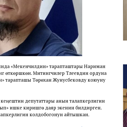
йында «Мекенчилдин» тарапташтары Нариман
г өткөрүшкөн. Митингчилер Түлеевдин ордуна
» тарапташы Төрөхан Жунусбековду коюуну
 кеңештин депутаттары анын талапкерлигин
ып» ишке киришүүгө даяр экенин билдирген.
лапкерлигин колдобогонун айтышкан.