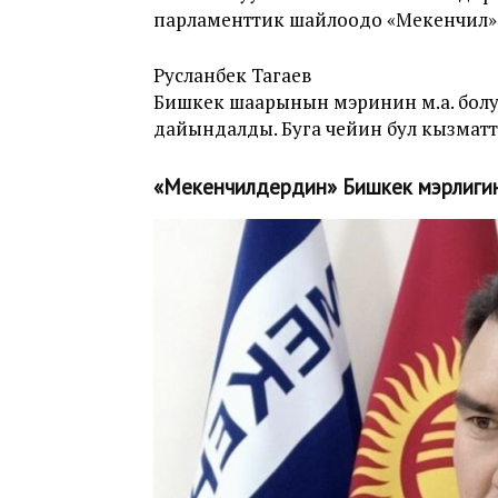
парламенттик шайлоодо «Мекенчил
Русланбек Тагаев
Бишкек шаарынын мэринин м.а. болу
дайындалды. Буга чейин бул кызмат
«Мекенчилдердин» Бишкек мэрлигине 