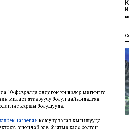
К
К
kl
С
а 10-февралда ондогон кишилер митингге
ин милдет аткаруучу болуп дайындалган
рлигине каршы болушууда.
ланбек Тагаевди
коюуну талап кылышууда.
тору, ошондой эле, былтыр күздө болгон