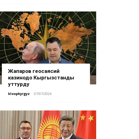
Жапаров геосаясий
казинодо Кыргызстанды
уттурду
kloopkyrgyz
-
07/07/2026