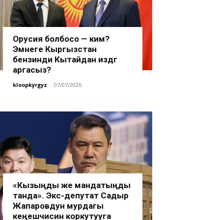
Орусия болбосо — ким?
Эмнеге Кыргызстан
бензинди Кытайдан издөөгө
аргасыз?
kloopkyrgyz
-
07/07/2026
«Кызыңды же мандатыңды
танда». Экс-депутат Садыр
Жапаровдун мурдагы
кеңешчисин коркутууга