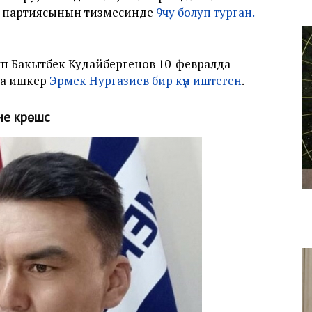
» партиясынын тизмесинде
9чу болуп турган.
п Бакытбек Кудайбергенов 10-февралда
та ишкер
Эрмек Нургазиев бир күн иштеген
.
күрөшүүсү