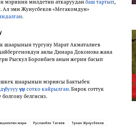
ын мэринин милдетин аткаруудан
баш тартып
,
н. Ал эми Жунусбеков «Мегакомдун»
ындалган
.
у
к шаарынын тургуну Марат Акматалиев
удайбергеновдун аялы Динара Доконова жана
ри Рыскул Боронбаев анын жерин басып
ишкек шаарынын мэриясы Бактыбек
йдү бузуу үчүн сотко кайрылган
. Бирок соттук
не болгону белгисиз.
ишкектин мэри
Русланбек Тагаев
Төрөхан Жунусбеков