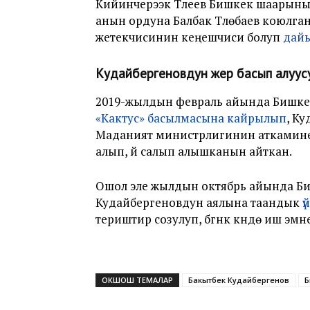
Кийинчерээк Түлеев Бишкек шаарын
анын ордуна Балбак Түлөбаев коюлга
жетекчисинин кеңешчиси болуп
дай
Кудайбергеновдун жер басып алуус
2019-жылдын февраль айында Бишке
«Кактус» басылмасына кайрылып
, К
Маданият министрлигинин аткамине
алып, үй салып алышканын айткан.
Ошол эле жылдын октябрь айында Б
Кудайбергеновдун аялына таандык
ү
териштирүү созулуп, бүгүнкү күндө иш эм
ОКШОШ ТЕМАЛАР
Бакытбек Кудайбергенов
Б