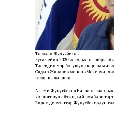
Төрөхан Жунусбеков
Буга чейин 2020-жылдын октябрь а
Түлеевдин мэр болушуна каршы митин
Садыр Жапаров менен «Мекенчилдин
талап кылышкан.
Ал эми Жунусбеков Бишкек шаардык
колдогонун айтып, «дүйшөмбүдөн тарт
Бирок депутаттар Жунусбековдун та