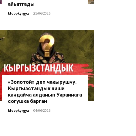
айыптады
kloopkyrgyz
-
25/06/2026
«Золотой» деп чакырушчу.
Кыргызстандык киши
кандайча алданып Украинага
согушка барган
kloopkyrgyz
-
04/06/2026