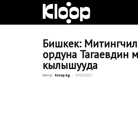
Клооп
кыргызча
Бишкек: Митингчил
ордуна Тагаевдин 
кылышууда
|
Автор:
kloop.kg
-
10/02/2021
Кыргызстан
жаңылыктары