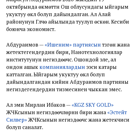
октябрында өкмөттүн Ош облусундагы ыйгарым
укуктуу өкүлү болуп дайындалган. Ал Алай
районунун Гүлчө айылында туулуп өскөн. Кесиби
боюнча экономист.
Абдураимов —
«Ишеним» партиясын
түзгөн жана
жетектегендердин бири, Нанотехнологиялар
институтунун негиздөөчүсү. Ошондой эле, ал
ондон ашык
компаниялардын
ээси катары
катталган. Ыйгарым укуктуу өкүл болуп
дайындалгандан кийин Абдураимов партияны
негиздегендердин тизмесинен чыккан эмес.
Ал эми Мирлан Ибаков —
«KGZ SKY GOLD»
ЖЧКсынын негиздөөчүлөрүнүн бири жана
«Эстейт
Силвер»
ЖЧКсынын негиздөөчүсү жана жетекчиси
болуп саналат.