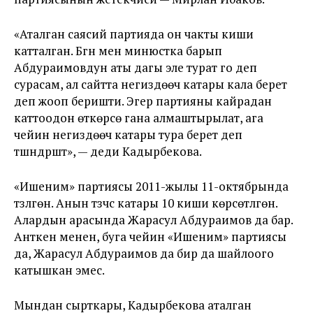
«Аталган саясий партияда он чакты киши
катталган. Бүгүн мен минюстка барып
Абдураимовдун аты дагы эле турат го деп
сурасам, ал сайтта негиздөөчү катары кала берет
деп жооп беришти. Эгер партияны кайрадан
каттоодон өткөрсө гана алмаштырылат, ага
чейин негиздөөчү катары тура берет деп
түшүндүрүштү», — деди Кадырбекова.
«Ишеним» партиясы 2011-жылы 11-октябрында
түзүлгөн. Анын түзүүчүсү катары 10 киши көрсөтүлгөн.
Алардын арасында Жарасул Абдураимов да бар.
Анткен менен, буга чейин «Ишеним» партиясы
да, Жарасул Абдураимов да бир да шайлоого
катышкан эмес.
Мындан сырткары, Кадырбекова аталган