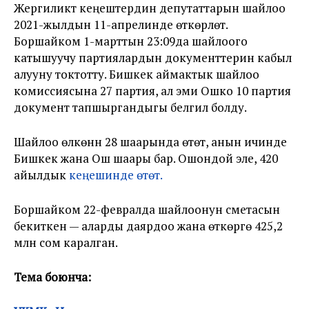
Жергиликтүү кеңештердин депутаттарын шайлоо
2021-жылдын 11-апрелинде өткөрүлөт.
Боршайком 1-марттын 23:09да шайлоого
катышуучу партиялардын документтерин кабыл
алууну токтотту. Бишкек аймактык шайлоо
комиссиясына 27 партия, ал эми Ошко 10 партия
документ тапшыргандыгы белгилүү болду.
Шайлоо өлкөнүн 28 шаарында өтөт, анын ичинде
Бишкек жана Ош шаары бар. Ошондой эле, 420
айылдык
кеңешинде өтөт.
Боршайком 22-февралда шайлоонун сметасын
бекиткен — аларды даярдоо жана өткөрүүгө 425,2
млн сом каралган.
Тема боюнча: