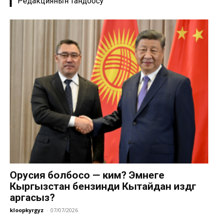
Редакциянын тандоосу
Орусия болбосо — ким? Эмнеге
Кыргызстан бензинди Кытайдан издөөгө
аргасыз?
kloopkyrgyz
-
07/07/2026