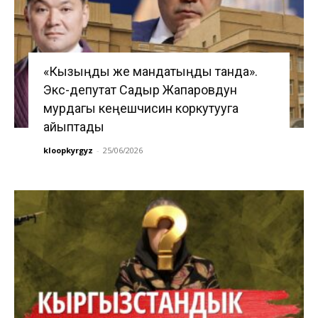
«Кызыңды же мандатыңды танда».
Экс-депутат Садыр Жапаровдун
мурдагы кеңешчисин коркутууга
айыптады
kloopkyrgyz
-
25/06/2026