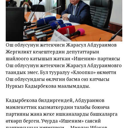
Ош облусунун жетекчиси Жарасул Абдураимов
Жергиликтүү кеңештердин депутаттарын
шайлоого катышып жаткан «Ишеним» партиясы
Ош облусунун жетекчиси Жарасул Абдураимовго
таандык эмес. Бул тууралуу «Клоопко» өкмөттүн
Ош облусундагы өкүлчүгүнүн басма сөз катчысы
Нуркыз Кадырбекова маалымдады.
Кадырбекова билдиргендей, Абдураимов
мамлекеттик кызматкердин талабы боюнча
партияны жана жеке ишканаларды башкаларга
өткөрүп берген. Учурда «Ишеним» саясий
партиясынын жетекчиси — Мирлан Ибаков.