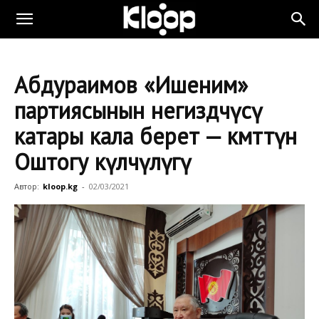
Абдураимов «Ишеним»
партиясынын негиздөөчүсү
катары кала берет — өкмөттүн
Оштогу өкүлчүлүгү
Автор:
kloop.kg
-
02/03/2021