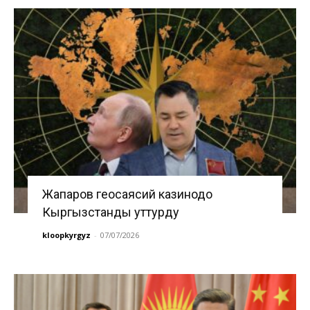
Жапаров геосаясий казинодо
Кыргызстанды уттурду
kloopkyrgyz
-
07/07/2026