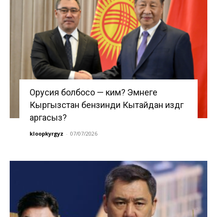
Орусия болбосо — ким? Эмнеге
Кыргызстан бензинди Кытайдан издөөгө
аргасыз?
kloopkyrgyz
-
07/07/2026