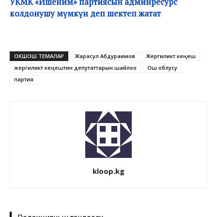
УКМК «Ишеним» партиясын админресурс
колдонушу мүмкүн деп шектеп жатат
ОКШОШ ТЕМАЛАР
Жарасул Абдураимов
Жергиликтүү кеңеш
жергиликтүү кеңештин депутаттарын шайлоо
Ош облусу
партия
kloop.kg