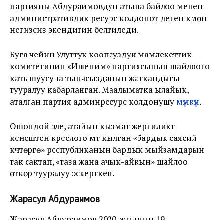
партияны Абдураимовдун атына байлоо менен
административдик ресурс колдонот деген күмөн
негизсиз экендигин белгиледи.
Буга чейин Улуттук коопсуздук мамлекеттик
комитетинин «Ишеним» партиясынын шайлоого
катышуусуна тынчсызданып жаткандыгы
тууралуу кабарланган. Маалыматка ылайык,
аталган партия админресурс колдонушу
мүмкүн
.
Ошондой эле, атайын кызмат жергиликтүү
кеңештен креслого үмүт кылган «бардык саясий
күчтөргө» республиканын бардык мыйзамдарын
так сактап, «таза жана ачык-айкын» шайлоо
өткөрүү тууралуу эскерткен.
Жарасул Абдураимов
Жарасул Абдураимов 2020-жылдын 19-