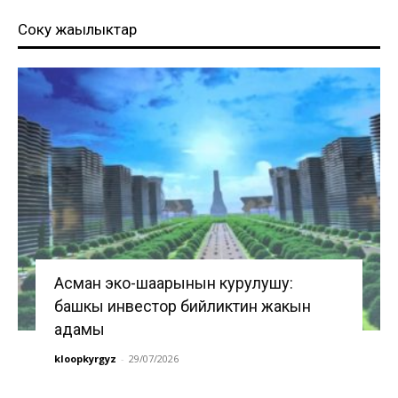
Соңку жаңылыктар
Асман эко-шаарынын курулушу:
башкы инвестор бийликтин жакын
адамы
kloopkyrgyz
-
29/07/2026