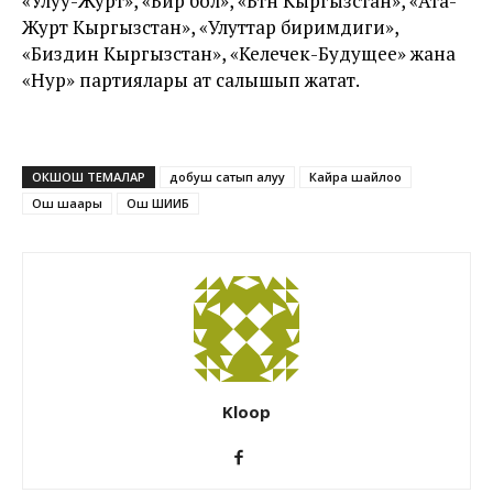
«Улуу-Журт», «Бир бол», «Бүтүн Кыргызстан», «Ата-
Журт Кыргызстан», «Улуттар биримдиги»,
«Биздин Кыргызстан», «Келечек-Будущее» жана
«Нур» партиялары ат салышып жатат.
ОКШОШ ТЕМАЛАР
добуш сатып алуу
Кайра шайлоо
Ош шаары
Ош ШИИБ
Kloop