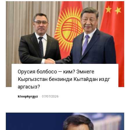
Орусия болбосо — ким? Эмнеге
Кыргызстан бензинди Кытайдан издөөгө
аргасыз?
kloopkyrgyz
-
07/07/2026