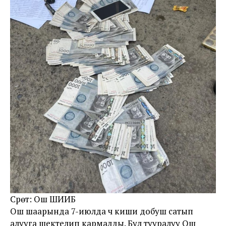
Сүрөт: Ош ШИИБ
Ош шаарында 7-июлда үч киши добуш сатып
алууга шектелип кармалды. Бул тууралуу Ош