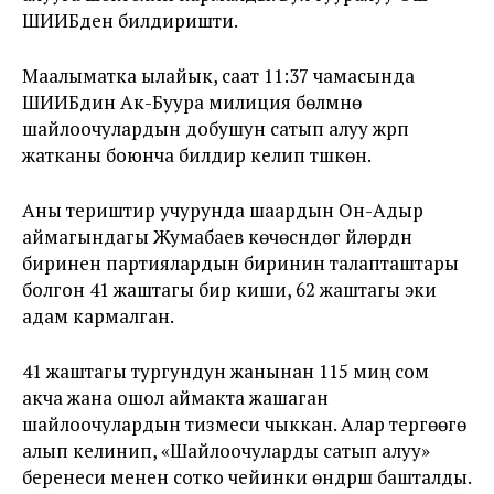
ШИИБден билдиришти.
Маалыматка ылайык, саат 11:37 чамасында
ШИИБдин Ак-Буура милиция бөлүмүнө
шайлоочулардын добушун сатып алуу жүрүп
жатканы боюнча билдирүү келип түшкөн.
Аны териштирүү учурунда шаардын Он-Адыр
аймагындагы Жумабаев көчөсүндөгү үйлөрдүн
биринен партиялардын биринин талапташтары
болгон 41 жаштагы бир киши, 62 жаштагы эки
адам кармалган.
41 жаштагы тургундун жанынан 115 миң сом
акча жана ошол аймакта жашаган
шайлоочулардын тизмеси чыккан. Алар тергөөгө
алып келинип, «Шайлоочуларды сатып алуу»
беренеси менен сотко чейинки өндүрүш башталды.