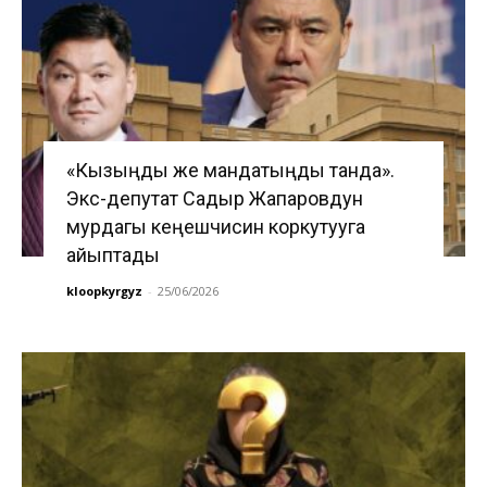
«Кызыңды же мандатыңды танда».
Экс-депутат Садыр Жапаровдун
мурдагы кеңешчисин коркутууга
айыптады
kloopkyrgyz
-
25/06/2026