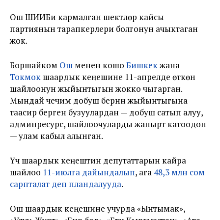
Ош ШИИБи кармалган шектүүлөр кайсы
партиянын тарапкерлери болгонун ачыктаган
жок.
Боршайком
Ош
менен кошо
Бишкек
жана
Токмок
шаардык кеңешине 11-апрелде өткөн
шайлоонун жыйынтыгын жокко чыгарган.
Мындай чечим добуш берүүнүн жыйынтыгына
таасир берген бузуулардан — добуш сатып алуу,
админресурс, шайлоочуларды жапырт катоодон
— улам кабыл алынган.
Үч шаардык кеңештин депутаттарын кайра
шайлоо
11-июлга дайындалып
, ага
48,3 млн сом
сарпталат деп пландалууда
.
Ош шаардык кеңешине учурда «Ынтымак»,