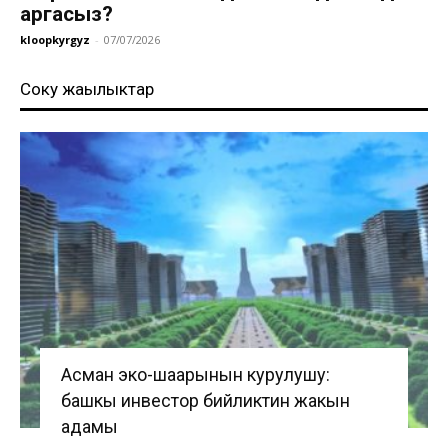
аргасыз?
kloopkyrgyz
-
07/07/2026
Соңку жаңылыктар
Асман эко-шаарынын курулушу:
башкы инвестор бийликтин жакын
адамы