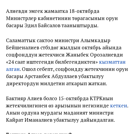
Алиевди эмгек жамаатка 18-октябрда
Министрлер кабинетинин төрагасынын орун
басары Эдил Байсалов тааныштырды.
Саламаттык сактоо министри Алымкадыр
Бейшеналиев үстүбүздөгү жылдын октябрь айында
соцфонддун жетекчиси Жаныбек Орозалиевди
«24 саат иштегенди билбегендиктен»
кызматтан
алган
. Ошол себептүү, соцфондду жетекчинин орун
басары Арстанбек Абдуллаев убактылуу
директордун милдетин аткарып жаткан.
Бактияр Алиев болсо 15-октябрда КТРКнын
жетекчилигинен өз арызынын негизинде
кеткен
.
Анын ордуна мурдагы маданият министри
Кайрат Иманалиев убактылуу дайындалган.