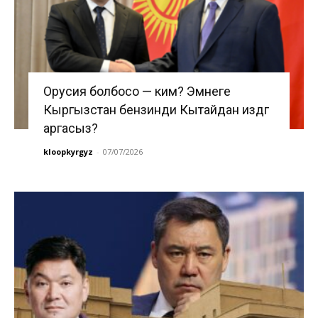
Орусия болбосо — ким? Эмнеге
Кыргызстан бензинди Кытайдан издөөгө
аргасыз?
kloopkyrgyz
-
07/07/2026