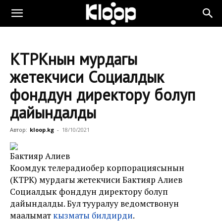
КТРКнын мурдагы
жетекчиси Социалдык
фонддун директору болуп
дайындалды
Автор:
kloop.kg
-
18/10/2021
Бактияр Алиев
Коомдук телерадиоберүү корпорациясынын
(КТРК) мурдагы жетекчиси Бактияр Алиев
Социалдык фонддун директору болуп
дайындалды. Бул тууралуу ведомствонун
маалымат
кызматы билдирди
.