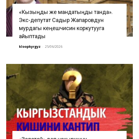
«Кызыңды же мандатыңды танда».
Экс-депутат Садыр Жапаровдун
мурдагы кеңешчисин коркутууга
айыптады
kloopkyrgyz
-
25/06/2026