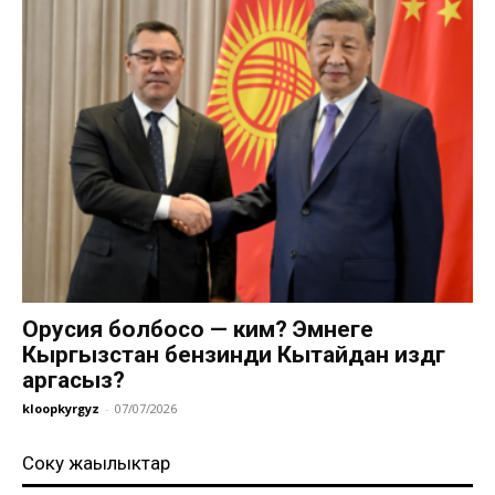
Орусия болбосо — ким? Эмнеге
Кыргызстан бензинди Кытайдан издөөгө
аргасыз?
kloopkyrgyz
-
07/07/2026
Соңку жаңылыктар