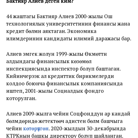
Бактияр Алиев деген ким?
44 жаштагы Бактияр Алиев 2000-жылы Ош
технологиялык университетинин финансы жана
кредит бөлүмүн аяктаган. Экономика
илимдеринин кандидаты илимий даражасы бар.
Алиев эмгек жолун 1999-жылы Өкмөттүн
алдындагы финансылык көзөмөл
инспекциясында инспектор болуп баштаган.
Кийинчерээк ал кредиттик бирикмелерди
колдоо боюнча финансылык компаниясында
иштеп, 2001-жылы Социалдык фондго
которулган.
Алиев 2009-жылга чейин Соцфонддун ар кандай
бөлүмдөрүндө жетектөөчү адистен бөлүм башчыга
чейин
көтөрүлгөн
. 2020-жылдын 30-декабрында
КТРКнын башкы директору болуп шайланган.