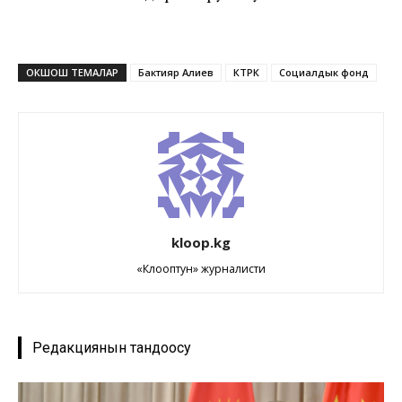
ОКШОШ ТЕМАЛАР
Бактияр Алиев
КТРК
Социалдык фонд
kloop.kg
«Клооптун» журналисти
Редакциянын тандоосу