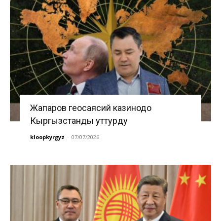
Жапаров геосаясий казинодо
Кыргызстанды уттурду
kloopkyrgyz
-
07/07/2026