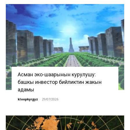
Асман эко-шаарынын курулушу:
башкы инвестор бийликтин жакын
адамы
kloopkyrgyz
-
29/07/2026