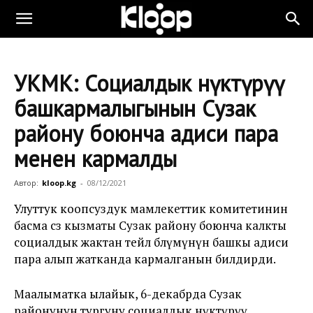
УКМК: Социалдык өнүктүрүү
башкармалыгынын Сузак
району боюнча адиси пара
менен кармалды
Автор:
kloop.kg
-
08/12/2021
Улуттук коопсуздук мамлекеттик комитетинин
басма сөз кызматы Сузак району боюнча калкты
социалдык жактан тейлөө бөлүмүнүн башкы адиси
пара алып жатканда кармалганын билдирди.
Маалыматка ылайык, 6-декабрда Сузак
районунун тургуну социалдык өнүктүрүү