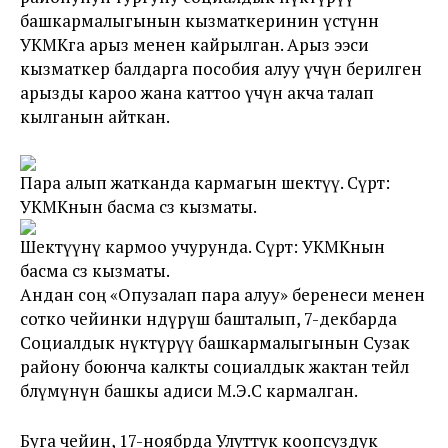
башкармалыгынын кызматкеринин үстүнөн
УКМКга арыз менен кайрылган. Арыз ээси
кызматкер балдарга пособия алуу үчүн берилген
арызды кароо жана каттоо үчүн акча талап
кылганын айткан.
Пара алып жатканда кармагын шектүү. Сүрөт:
УКМКнын басма сөз кызматы.
Шектүүнү кармоо учурунда. Сүрөт: УКМКнын
басма сөз кызматы.
Андан соң «Опузалап пара алуу» беренеси менен
сотко чейинки өндүрүш башталып, 7-декбарда
Социалдык өнүктүрүү башкармалыгынын Сузак
району боюнча калкты социалдык жактан тейлөө
бөлүмүнүн башкы адиси М.Э.С кармалган.
Буга чейин, 17-ноябрда Улуттук коопсуздук