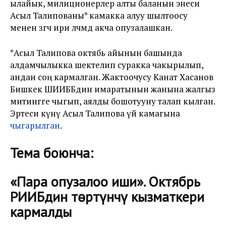
ылайык, милиционерлер алты баланын энеси
Асыл Талипованы* камакка алуу шылтоосу
менен өзгөчө ири өлчөмдө акча опузалашкан.
*Асыл Талипова октябь айынын башында
алдамчылыкка шектелип суракка чакырылып,
андан соң кармалган. Жактоочусу Канат Хасанов
Бишкек ШИИББдин имаратынын жанына жалгыз
митингге чыгып, аялды бошотууну талап кылган.
Эртеси күнү Асыл Талипова үй камагына
чыгарылган
.
Тема боюнча:
«Пара опузалоо иши». Октябрь
РИИБдин төртүнчү кызматкери
кармалды