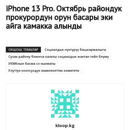
iPhone 13 Pro. Октябрь райондук
прокурордун орун басары эки
айга камакка алынды
ОКШОШ ТЕМАЛАР
Социалдык өнүктүрүү башкармалыгы
Сузак району боюнча калкты социалдык жактан тейлөө бөлүмү
УКМКнын басма сөз кызматы
Улуттук коопсуздук мамлекеттик комитети
kloop.kg