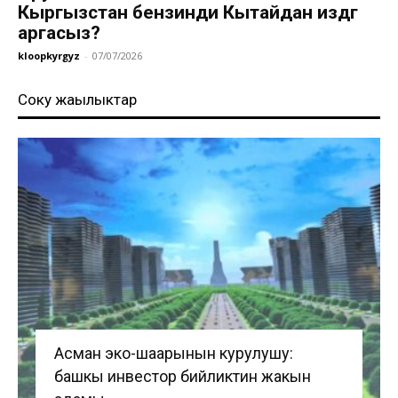
Кыргызстан бензинди Кытайдан издөөгө
аргасыз?
kloopkyrgyz
-
07/07/2026
Соңку жаңылыктар
Асман эко-шаарынын курулушу:
башкы инвестор бийликтин жакын