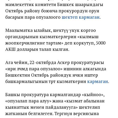
мамлекеттик комитети Бишкек шаарындагы
Октябрь району боюнча прокурордун орун
басарын пара опузалоого
шектеп кармаган
.
Маалыматка ылайык, шектүү укук коргоо
органдарынын кызматкерлерин «кылмыш
жоопкерчилигине тартам» деп коркутуп, 5000
АКШ долларын талап кылган.
Ага чейин, 22-октябрда Аскер прокуратурасы
«ири өлчөмдө пара опузалоо» ишинин алкагында
Бишкектин Октябрь райондук ички иштер
башкармалыгынын төрт кызматкерин
кармаган
.
Башкы прокуратура кармалгандар «кыйноо»,
«опузалап пара алуу» жана «кызмат абалынан
кыянаттык менен пайдаланууга» шектелип
жатканын белгилеген. Тергөөнүн версиясына