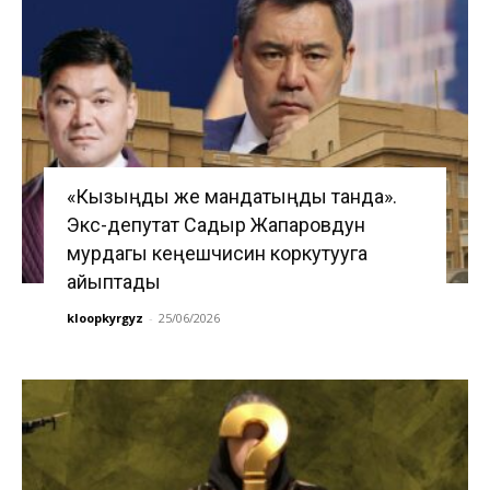
«Кызыңды же мандатыңды танда».
Экс-депутат Садыр Жапаровдун
мурдагы кеңешчисин коркутууга
айыптады
kloopkyrgyz
-
25/06/2026