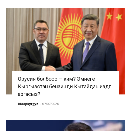
Орусия болбосо — ким? Эмнеге
Кыргызстан бензинди Кытайдан издөөгө
аргасыз?
kloopkyrgyz
-
07/07/2026