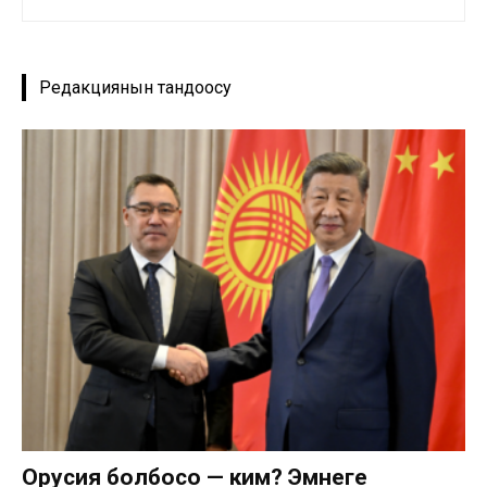
Редакциянын тандоосу
Орусия болбосо — ким? Эмнеге