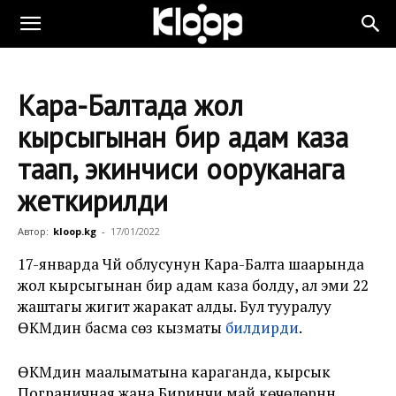
Кара-Балтада жол
кырсыгынан бир адам каза
таап, экинчиси ооруканага
жеткирилди
Автор:
kloop.kg
-
17/01/2022
17-январда Чүй облусунун Кара-Балта шаарында
жол кырсыгынан бир адам каза болду, ал эми 22
жаштагы жигит жаракат алды. Бул тууралуу
ӨКМдин басма сөз кызматы
билдирди
.
ӨКМдин маалыматына караганда, кырсык
Пограничная жана Биринчи май көчөлөрүнүн