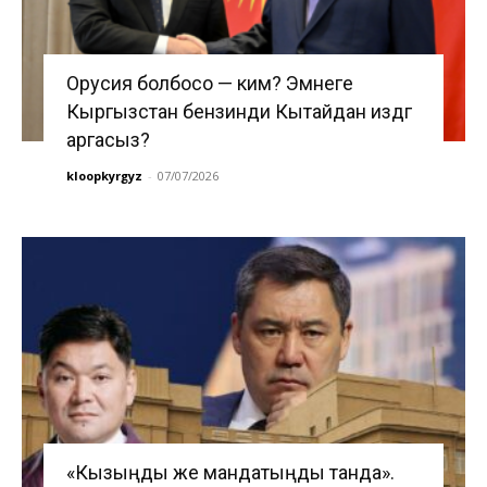
Орусия болбосо — ким? Эмнеге
Кыргызстан бензинди Кытайдан издөөгө
аргасыз?
kloopkyrgyz
-
07/07/2026
«Кызыңды же мандатыңды танда».