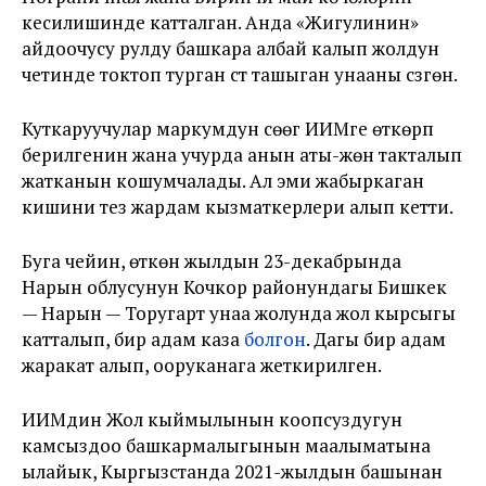
кесилишинде катталган. Анда «Жигулинин»
айдоочусу рулду башкара албай калып жолдун
четинде токтоп турган сүт ташыган унааны сүзгөн.
Куткаруучулар маркумдун сөөгү ИИМге өткөрүп
берилгенин жана учурда анын аты-жөнү такталып
жатканын кошумчалады. Ал эми жабыркаган
кишини тез жардам кызматкерлери алып кетти.
Буга чейин, өткөн жылдын 23-декабрында
Нарын облусунун Кочкор районундагы Бишкек
— Нарын — Торугарт унаа жолунда жол кырсыгы
катталып, бир адам каза
болгон
. Дагы бир адам
жаракат алып, ооруканага жеткирилген.
ИИМдин Жол кыймылынын коопсуздугун
камсыздоо башкармалыгынын маалыматына
ылайык, Кыргызстанда 2021-жылдын башынан