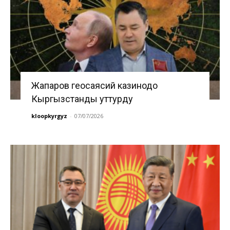
Жапаров геосаясий казинодо
Кыргызстанды уттурду
kloopkyrgyz
-
07/07/2026