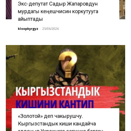
Экс-депутат Садыр Жапаровдун
мурдагы кеңешчисин коркутууга
айыптады
kloopkyrgyz
-
25/06/2026
«Золотой» деп чакырушчу.
Кыргызстандык киши кандайча