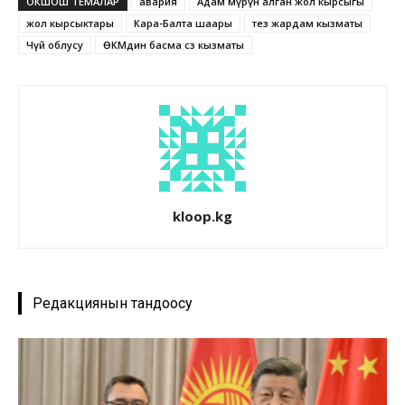
ОКШОШ ТЕМАЛАР
авария
Адам өмүрүн алган жол кырсыгы
жол кырсыктары
Кара-Балта шаары
тез жардам кызматы
Чүй облусу
ӨКМдин басма сөз кызматы
kloop.kg
Редакциянын тандоосу