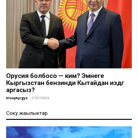
Орусия болбосо — ким? Эмнеге
Кыргызстан бензинди Кытайдан издөөгө
аргасыз?
kloopkyrgyz
-
07/07/2026
Соңку жаңылыктар