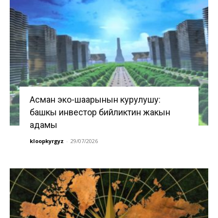
Асман эко-шаарынын курулушу:
башкы инвестор бийликтин жакын
адамы
kloopkyrgyz
-
29/07/2026