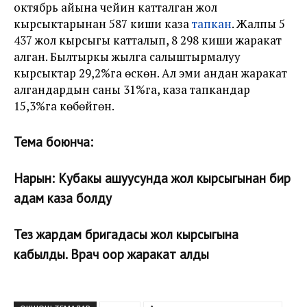
октябрь айына чейин катталган жол
кырсыктарынан 587 киши каза
тапкан
. Жалпы 5
437 жол кырсыгы катталып, 8 298 киши жаракат
алган. Былтыркы жылга салыштырмалуу
кырсыктар 29,2%га өскөн. Ал эми андан жаракат
алгандардын саны 31%га, каза тапкандар
15,3%га көбөйгөн.
Тема боюнча:
Нарын: Кубакы ашуусунда жол кырсыгынан бир
адам каза болду
Тез жардам бригадасы жол кырсыгына
кабылды. Врач оор жаракат алды