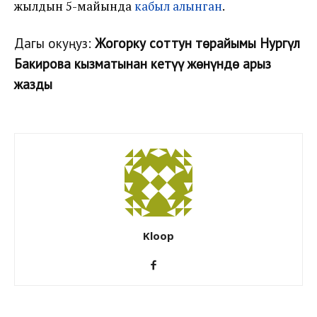
жылдын 5-майында
кабыл алынган
.
Дагы окуңуз:
Жогорку соттун төрайымы Нургүл
Бакирова кызматынан кетүү жөнүндө арыз
жазды
Kloop