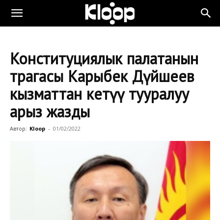
Конституциялык палатанын
төрагасы Карыбек Дүйшеев
кызматтан кетүү тууралуу
арыз жазды
Автор:
Kloop
-
01/02/2022