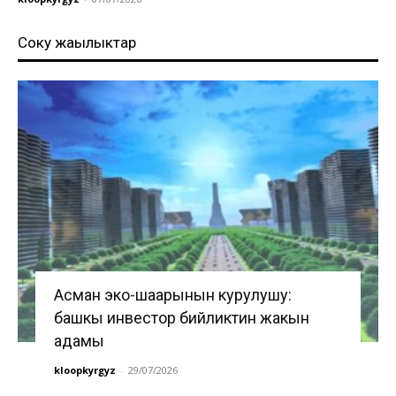
Соңку жаңылыктар
Асман эко-шаарынын курулушу:
башкы инвестор бийликтин жакын
адамы
kloopkyrgyz
-
29/07/2026