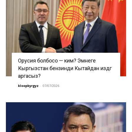
Орусия болбосо — ким? Эмнеге
Кыргызстан бензинди Кытайдан издөөгө
аргасыз?
kloopkyrgyz
-
07/07/2026