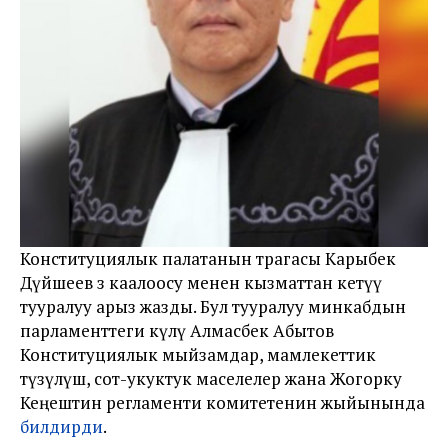
Конституциялык палатанын төрагасы Карыбек
Дүйшеев өз каалоосу менен кызматтан кетүү
тууралуу арыз жазды. Бул тууралуу минкабдын
парламенттеги өкүлү Алмасбек Абытов
Конституциялык мыйзамдар, мамлекеттик
түзүлүш, сот-укуктук маселелер жана Жогорку
Кеңештин регламенти комитетенин жыйынында
билдирди
.