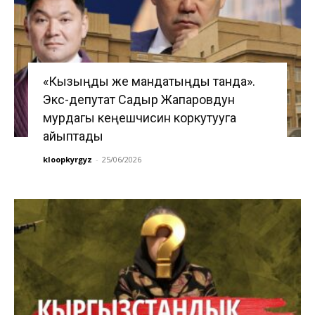
«Кызыңды же мандатыңды танда».
Экс-депутат Садыр Жапаровдун
мурдагы кеңешчисин коркутууга
айыптады
kloopkyrgyz
-
25/06/2026