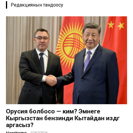
Редакциянын тандоосу
Орусия болбосо — ким? Эмнеге
Кыргызстан бензинди Кытайдан издөөгө
аргасыз?
kloopkyrgyz
-
07/07/2026