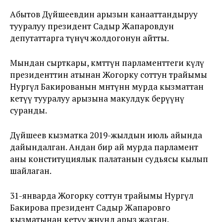
Абытов Дүйшеевдин арызын канааттандыруу
тууралуу президент Садыр Жапаровдун
депутаттарга өтүнүч жолдогонун айтты.
Мындан сырткары, өкмөттүн парламенттеги өкүлү
президенттин атынан Жогорку соттун төрайымы
Нургүл Бакированын мөөнөтүнөн мурда кызматтан
кетүү тууралуу арызына макулдук берүүнү
суранды.
Дүйшеев кызматка 2019-жылдын июль айында
дайындалган. Андан бир ай мурда парламент
аны конституциялык палатанын судьясы кылып
шайлаган.
31-январда Жогорку соттун төрайымы Нургүл
Бакирова президент Садыр Жапаровго
кызматынан кетүү жөнүндө арыз жазган.