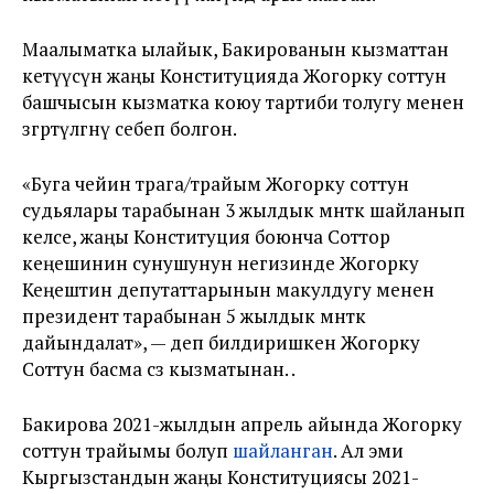
Маалыматка ылайык, Бакированын кызматтан
кетүүсүнө жаңы Конституцияда Жогорку соттун
башчысын кызматка коюу тартиби толугу менен
өзгөртүлгөнү себеп болгон.
«Буга чейин төрага/төрайым Жогорку соттун
судьялары тарабынан 3 жылдык мөөнөткө шайланып
келсе, жаңы Конституция боюнча Соттор
кеңешинин сунушунун негизинде Жогорку
Кеңештин депутаттарынын макулдугу менен
президент тарабынан 5 жылдык мөөнөткө
дайындалат», — деп билдиришкен Жогорку
Соттун басма сөз кызматынан. .
Бакирова 2021-жылдын апрель айында Жогорку
соттун төрайымы болуп
шайланган
. Ал эми
Кыргызстандын жаңы Конституциясы 2021-