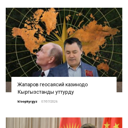
Жапаров геосаясий казинодо
Кыргызстанды уттурду
kloopkyrgyz
-
07/07/2026