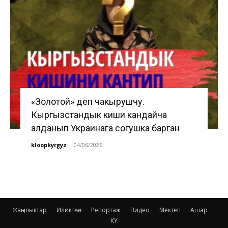
«Золотой» деп чакырушчу.
Кыргызстандык киши кандайча
алданып Украинага согушка барган
kloopkyrgyz
-
04/06/2026
Жаңылыктар
Иликтөө
Репортаж
Видео
Мектеп
Ашар
KY