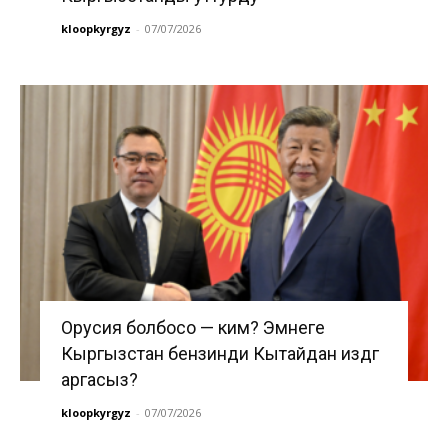
kloopkyrgyz
-
07/07/2026
Орусия болбосо — ким? Эмнеге
Кыргызстан бензинди Кытайдан издөөгө
аргасыз?
kloopkyrgyz
-
07/07/2026