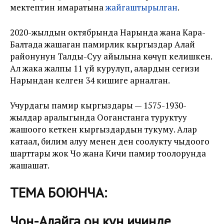
мектептин имаратына
жайгаштырылган
.
2020-жылдын октябрында Нарында жана Кара-
Балтада жашаган памирлик кыргыздар Алай
районунун Талды-Суу айылына көчүп келишкен.
Ал жака жалпы 11 үй курулуп, алардын сегизи
Нарындан келген 34 кишиге арналган.
Учурдагы памир кыргыздары — 1575-1930-
жылдар аралыгында Ооганстанга туруктуу
жашоого кеткен кыргыздардын тукуму. Алар
катаал, билим алуу менен ден соолукту чыңдоого
шарттары жок Чоң жана Кичи памир тоолорунда
жашашат.
ТЕМА БОЮНЧА:
Чоң-Алайга он күн ичинде