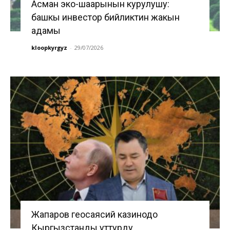
Асман эко-шаарынын курулушу:
башкы инвестор бийликтин жакын
адамы
kloopkyrgyz
-
29/07/2026
Жапаров геосаясий казинодо
Кыргызстанды уттурду