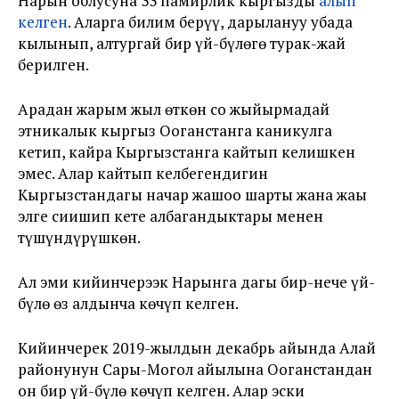
Нарын облусуна 33 памирлик кыргызды
алып
келген
. Аларга билим берүү, дарылануу убада
кылынып, алтургай бир үй-бүлөгө турак-жай
берилген.
Арадан жарым жыл өткөн соң жыйырмадай
этникалык кыргыз Ооганстанга каникулга
кетип, кайра Кыргызстанга кайтып келишкен
эмес. Алар кайтып келбегендигин
Кыргызстандагы начар жашоо шарты жана жаңы
элге сиңишип кете албагандыктары менен
түшүндүрүшкөн.
Ал эми кийинчерээк Нарынга дагы бир-нече үй-
бүлө өз алдынча көчүп келген.
Кийинчерек 2019-жылдын декабрь айында Алай
районунун Сары-Могол айылына Ооганстандан
он бир үй-бүлө көчүп келген. Алар эски