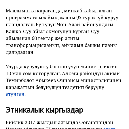
Маалыматка караганда, минкаб кабыл алган
программага ылайык, жалпы 95 турак-үй куруу
пландалган. Бул үчүн Чон-Алай районундагы
Кашка-Суу айыл өкмөтүнүн Бурган-Суу
айылынан 60 гектар жер аянты
трансформацияланып, айылдын башкы планы
даярдалган.
Учурда курулушту баштоо үчүн министрликтен
10 млн сом которулган. Ал эми райондун акими
Темирболот Абыкеев Финансы министрлигинен
каражаттын бөлүнүшүн тездетип берүүнү
өтүнгөн
.
Этникалык кыргыздар
Бийлик 2017-жылдын аягында Ооганстандан