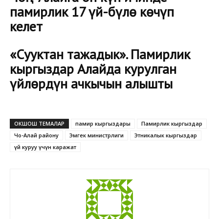
памирлик 17 үй-бүлө көчүп
келет
«Сууктан тажадык». Памирлик
кыргыздар Алайда курулган
үйлөрдүн ачкычын алышты
ОКШОШ ТЕМАЛАР
памир кыргыздары
Памирлик кыргыздар
Чоң-Алай району
Эмгек министрлиги
Этникалык кыргыздар
үй куруу үчүн каражат