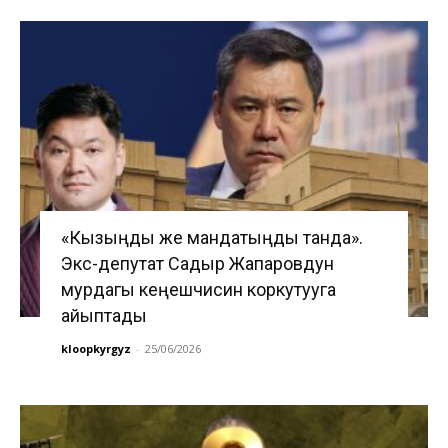
«Кызыңды же мандатыңды танда».
Экс-депутат Садыр Жапаровдун
мурдагы кеңешчисин коркутууга
айыптады
kloopkyrgyz
-
25/06/2026