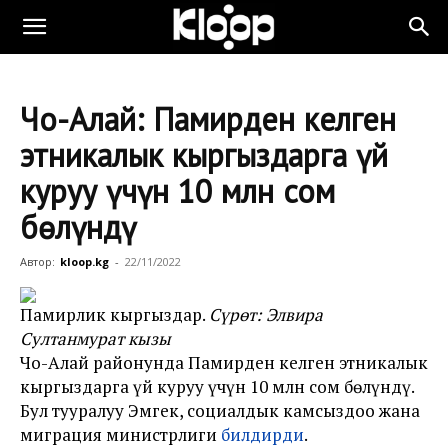
Чоң-Алай: Памирден келген
этникалык кыргыздарга үй
куруу үчүн 10 млн сом
бөлүндү
Автор:
kloop.kg
-
22/11/2022
Памирлик кыргыздар.
Сүрөт: Элвира
Султанмурат кызы
Чоң-Алай районунда Памирден келген этникалык
кыргыздарга үй куруу үчүн 10 млн сом бөлүндү.
Бул тууралуу Эмгек, социалдык камсыздоо жана
миграция министрлиги
билдирди
.