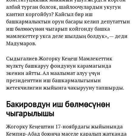
албай турган болсок, шайлоочулардын укугун
кантип коргойбуз? Кайсыл бир иш
башкармалыктын орун басары келип депутаттын
иш бөлмөсүнөн чыгарып койгонду башка
мамлекеттер укса деле шылдың болдук», — деди
Мадумаров.
Сыдыгалиев Жогорку Кеңеш Мамлекеттик
мүлктү башкаруу фондунун карамагында
экенин айтты. Ал маалымат алуу үчүн
президенттин иш башкармалыгынын
жетекчилигин жыйынга чакырууну тапшырды.
Бакировдун иш бөлмөсүнөн
чыгарылышы
Жогорку Кеңештин 17-ноябрдагы жыйынында
Кемпир-Абад боюнча маселе каралып жатканда