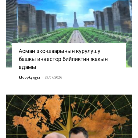
Асман эко-шаарынын курулушу:
башкы инвестор бийликтин жакын
адамы
kloopkyrgyz
-
29/07/2026