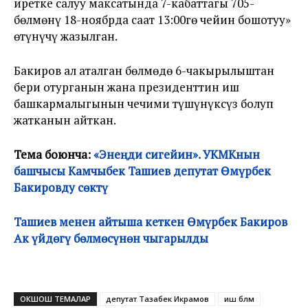
иретке салуу максатында 7-кабаттагы 705-
бөлмөнү 18-ноябрда саат 13:00гө чейин бошотуу»
өтүнүчү жазылган.
Бакиров ал аталган бөлмөдө 6-чакырылыштан
бери отурганын жана президенттин иш
башкармалыгынын чечими түшүнүксүз болуп
жатканын айткан.
Тема боюнча:
«Энеңди сигейин». УКМКнын
башчысы Камчыбек Ташиев депутат Өмүрбек
Бакировду сөктү
Ташиев менен айтыша кеткен Өмүрбек Бакиров
Ак үйдөгү бөлмөсүнөн чыгарылды
ОКШОШ ТЕМАЛАР
депутат Тазабек Икрамов
иш бөлмө