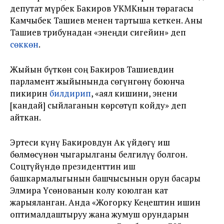
депутат Өмүрбек Бакиров УКМКнын төрагасы
Камчыбек Ташиев менен тартыша кеткен. Аны
Ташиев трибунадан «энеңди сигейин» деп
сөккөн
.
Жыйын бүткөн соң Бакиров Ташиевдин
парламент жыйынында сөгүнгөнү боюнча
пикирин
билдирип
, «аял кишини, энени
[кандай] сыйлаганын көрсөтүп койду» деп
айткан.
Эртеси күнү Бакировдун Ак үйдөгү иш
бөлмөсүнөн чыгарылганы белгилүү болгон.
Соцтүйүндө президенттин иш
башкармалыгынын башчысынын орун басары
Элмира Үсөнованын колу коюлган кат
жарыяланган. Анда «Жогорку Кеңештин ишин
оптималдаштыруу жана жумуш орундарын