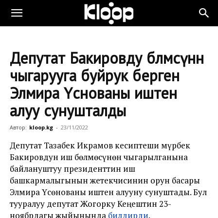
Депутат Бакировду бөлмөсүнөн
чыгарууга буйрук берген
Элмира Үсөнованы иштен
алуу сунушталды
Автор:
kloop.kg
-
23/11/2022
Депутат Тазабек Икрамов кесиптеши Өмүрбек
Бакировдун иш бөлмөсүнөн чыгарылганына
байлануштуу президенттин иш
башкармалыгынын жетекчисинин орун басары
Элмира Үсөнованы иштен алууну сунуштады. Бул
тууралуу депутат Жогорку Кеңештин 23-
ноябрдагы жыйынында
билдирди
.