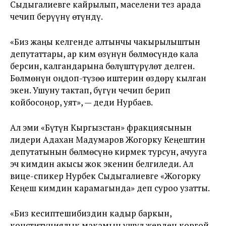
Сыдыгалиевге кайрылып, маселени тез арада
чечип берүүнү өтүндү.
«Биз жаңы келгенде алтынчы чакырылыштын
депутаттары, ар ким өзүнүн бөлмөсүндө кала
берсин, калгандарына бөлүштүрүлөт делген.
Бөлмөнүн оңдоп-түзөө иштерин өздөрү кылган
экен. Ушуну тактап, бүгүн чечип берип
койбосоңор, уят», — деди Нурбаев.
Ал эми «Бүтүн Кыргызстан» фракциясынын
лидери Адахан Мадумаров Жогорку Кеңештин
депутатынын бөлмөсүнө кирмек турсун, ачууга
эч кимдин акысы жок экенин белгиледи. Ал
вице-спикер Нурбек Сыдыгалиевге «Жогорку
Кеңеш кимдин карамагында» деп суроо узатты.
«Биз кесиптешибиздин кадыр баркын,
конституциялык макамын ушул жерден коргой