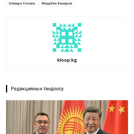
Элмира Үсөнова
Өмүрбек Бакиров
kloop.kg
Редакциянын тандоосу