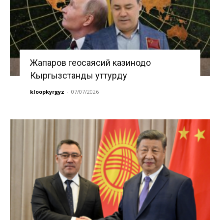
Жапаров геосаясий казинодо
Кыргызстанды уттурду
kloopkyrgyz
-
07/07/2026