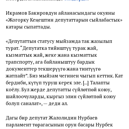
Икрамов Бакировдун айланасындагы окуяны
«Жогорку Кеңештин депутаттарын сыйлабастык»
катары сыпаттады.
«Депутаттын статусу мыйзамда так жазылып
турат. “Депутатка тийиштүү турак жай,
кызматтык жай, жеке жана кызматтык
трапспорту, ага байланыштуу бардык
документтер текшерүүгө жана тинтүүгө
жатпайт”. Биз мыйзам чегинен чыгып кеттик. Кат
бердиби, күтүп туруш керек эле. [...] Талапты
коёлу. Бул жерде депутатты сүйлөтпөй коюу,
шайлоочуларды, кыргыз элин сүйлөтпөй коюу
болуп саналат», — деди ал.
Дагы бир депутат Жалолидин Нурбаев
парламент төрагасынын орун басары Нурбек