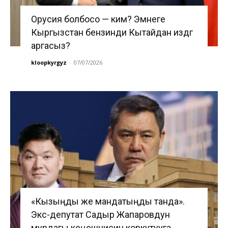
Орусия болбосо — ким? Эмнеге
Кыргызстан бензинди Кытайдан издөөгө
аргасыз?
kloopkyrgyz
-
07/07/2026
«Кызыңды же мандатыңды танда».
Экс-депутат Садыр Жапаровдун
мурдагы кеңешчисин коркутууга