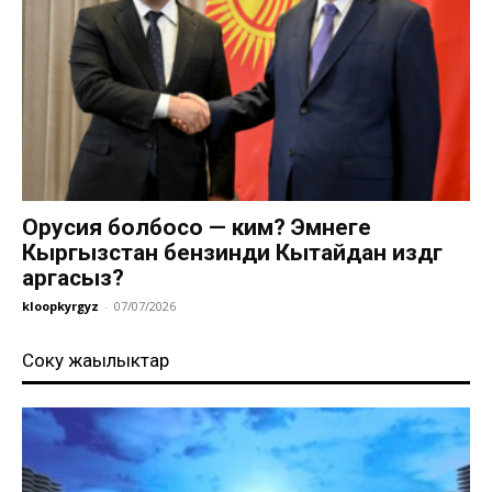
Орусия болбосо — ким? Эмнеге
Кыргызстан бензинди Кытайдан издөөгө
аргасыз?
kloopkyrgyz
-
07/07/2026
Соңку жаңылыктар