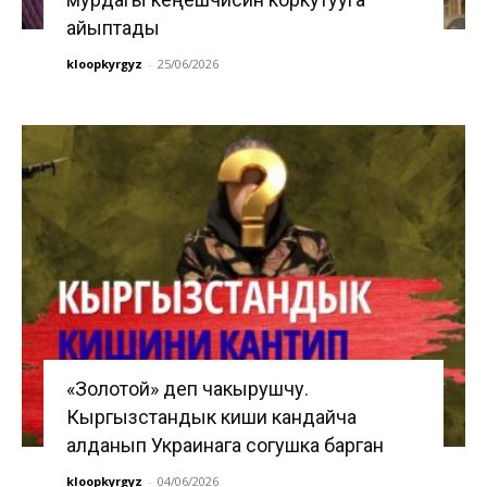
айыптады
kloopkyrgyz
-
25/06/2026
«Золотой» деп чакырушчу.
Кыргызстандык киши кандайча
алданып Украинага согушка барган
kloopkyrgyz
-
04/06/2026