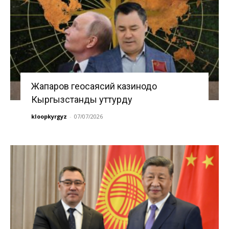
Жапаров геосаясий казинодо
Кыргызстанды уттурду
kloopkyrgyz
-
07/07/2026