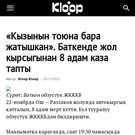
«Кызынын тоюна бара
жатышкан». Баткенде жол
кырсыгынан 8 адам каза
тапты
Автор:
Kloop Kloop
-
23/11/2022
Сүрөт: Баткен облустук ЖКККБ
22-ноябрда Ош — Раззаков жолунда автокырсык
катталып, 8 адам мерт кетти. Бул тууралуу
облустук ЖКККБдан билдиришти.
Маалыматка караганда, саат 19:30 чамасында