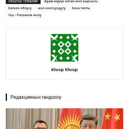
ОКШОШ ТЕМАЛАР
Адам өмүрүн алган жол кырсыгы
Баткен облусу
жол коопсуздугу
Каза тапты
Ош - Раззаков жолу
Kloop Kloop
Редакциянын тандоосу