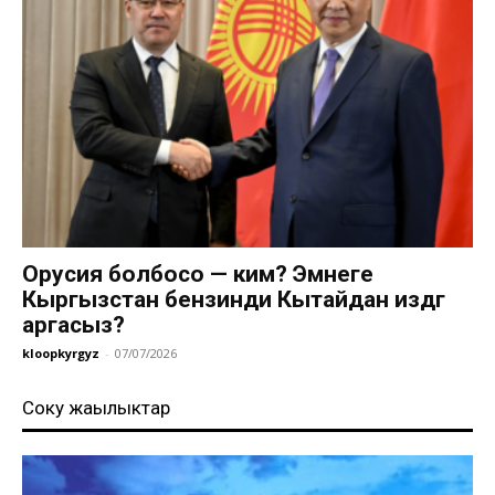
Орусия болбосо — ким? Эмнеге
Кыргызстан бензинди Кытайдан издөөгө
аргасыз?
kloopkyrgyz
-
07/07/2026
Соңку жаңылыктар