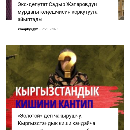
Экс-депутат Садыр Жапаровдун
мурдагы кеңешчисин коркутууга
айыптады
kloopkyrgyz
-
25/06/2026
«Золотой» деп чакырушчу.
Кыргызстандык киши кандайча