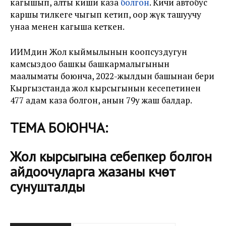
кагышып, алты киши каза
болгон
. Кичи автобус
каршы тилкеге ​​чыгып кетип, оор жүк ташуучу
унаа менен кагыша кеткен.
ИИМдин Жол кыймылынын коопсуздугун
камсыздоо башкы башкармалыгынын
маалыматы боюнча, 2022-жылдын башынан бери
Кыргызстанда жол кырсыгынын кесепетинен
477 адам каза болгон, анын 79у жаш балдар.
ТЕМА БОЮНЧА:
Жол кырсыгына себепкер болгон
айдоочуларга жазаны күчөтүү
сунушталды