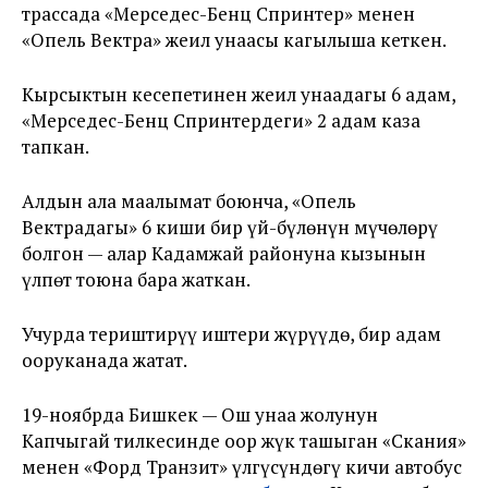
трассада «Мерседес-Бенц Спринтер» менен
«Опель Вектра» жеңил унаасы кагылыша кеткен.
Кырсыктын кесепетинен жеңил унаадагы 6 адам,
«Мерседес-Бенц Спринтердеги» 2 адам каза
тапкан.
Алдын ала маалымат боюнча, «Опель
Вектрадагы» 6 киши бир үй-бүлөнүн мүчөлөрү
болгон — алар Кадамжай районуна кызынын
үлпөт тоюна бара жаткан.
Учурда териштирүү иштери жүрүүдө, бир адам
ооруканада жатат.
19-ноябрда Бишкек — Ош унаа жолунун
Капчыгай тилкесинде оор жүк ташыган «Скания»
менен «Форд Транзит» үлгүсүндөгү кичи автобус