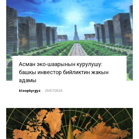
Асман эко-шаарынын курулушу:
башкы инвестор бийликтин жакын
адамы
kloopkyrgyz
-
29/07/2026