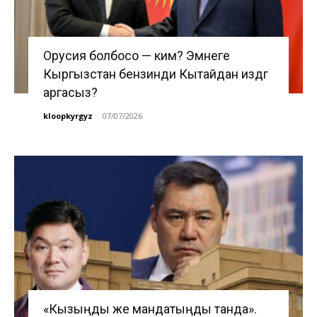
Орусия болбосо — ким? Эмнеге
Кыргызстан бензинди Кытайдан издөөгө
аргасыз?
kloopkyrgyz
-
07/07/2026
«Кызыңды же мандатыңды танда».