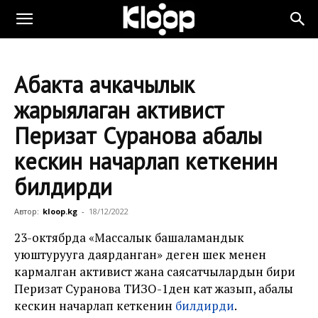
Абакта ачкачылык
жарыялаган активист
Перизат Суранова абалы
кескин начарлап кеткенин
билдирди
Автор:
kloop.kg
-
18/12/2022
23-октябрда «Массалык башаламандык
уюштурууга даярданган» деген шек менен
кармалган активист жана саясатчылардын бири
Перизат Суранова ТИЗО-1ден кат жазып, абалы
кескин начарлап кеткенин
билдирди
.