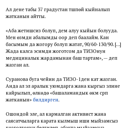
Ал дене табы 37 градустан түшпөй кыйналып
жатканын айтты.
«Аба жетишсиз болуп, дем алуу кыйын болууда.
Мен өзүмдүн абалымды оор деп баалайм. Кан
басымым да жогору болуп жатат, 90/60-130/90. […]
Жада калса эсимди жоготсом да ТИЗОнун
медициналык жардамынан баш тартам», — деп
жазган ал.
Суранова буга чейин да ТИЗО-1ден кат жазган.
Анда ал эл аралык уюмдарга жана кыргыз элине
кайрылып, өлкөдө «башаламандык өкүм сүрүп
жатканын»
билдирген
.
Ошондой эле, ал кармалган активист жана
саясатчыларга карата кылмыш иши мыйзамсыз
козголгонун белгилеп, абакта мыйзамсыз