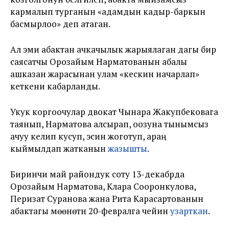
кармалып турганын «адамдын кадыр-баркын
басмырлоо» деп атаган.
Ал эми абактан ачкачылык жарыялаган дагы бир
саясатчы Орозайым Нарматованын абалы
ашказан жарасынан улам «кескин начарлап»
кеткени кабарланды.
Укук коргоочулар двокат Чынара Жакупбековага
таянып, Нарматова алсырап, оозуна тынымсыз
ачуу келип кусуп, эсин жоготуп, араң
кыймылдап жатканын
жазышты
.
Биринчи май райондук соту 13-декабрда
Орозайым Нарматова, Клара Сооронкулова,
Перизат Суранова жана Рита Карасартованын
абактагы мөөнөтүн 20-февралга чейин
узарткан
.