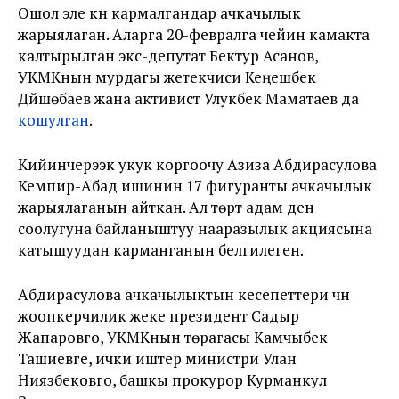
Ошол эле күнү кармалгандар ачкачылык
жарыялаган. Аларга 20-февралга чейин камакта
калтырылган экс-депутат Бектур Асанов,
УКМКнын мурдагы жетекчиси Кеңешбек
Дүйшөбаев жана активист Улукбек Маматаев да
кошулган
.
Кийинчерээк укук коргоочу Азиза Абдирасулова
Кемпир-Абад ишинин 17 фигуранты ачкачылык
жарыялаганын айткан. Ал төрт адам ден
соолугуна байланыштуу нааразылык акциясына
катышуудан карманганын белгилеген.
Абдирасулова ачкачылыктын кесепеттери үчүн
жоопкерчилик жеке президент Садыр
Жапаровго, УКМКнын төрагасы Камчыбек
Ташиевге, ички иштер министри Улан
Ниязбековго, башкы прокурор Курманкул