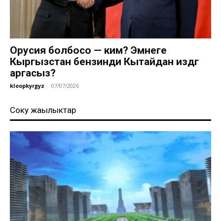
Орусия болбосо — ким? Эмнеге
Кыргызстан бензинди Кытайдан издөөгө
аргасыз?
kloopkyrgyz
-
07/07/2026
Соңку жаңылыктар