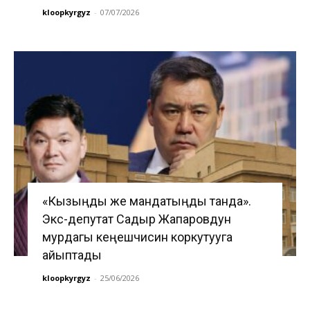
kloopkyrgyz
-
07/07/2026
«Кызыңды же мандатыңды танда».
Экс-депутат Садыр Жапаровдун
мурдагы кеңешчисин коркутууга
айыптады
kloopkyrgyz
-
25/06/2026