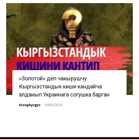
«Золотой» деп чакырушчу.
Кыргызстандык киши кандайча
алданып Украинага согушка барган
kloopkyrgyz
-
04/06/2026