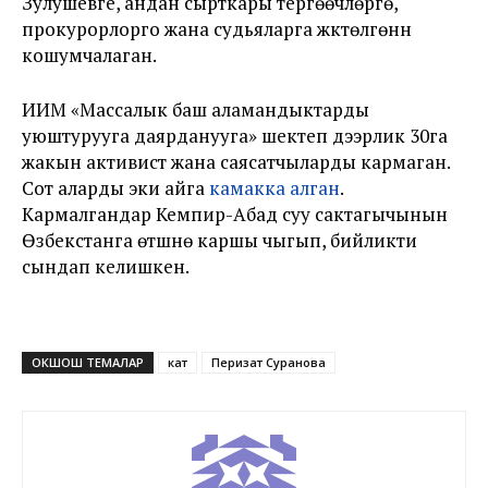
Зулушевге, андан сырткары тергөөчүлөргө,
прокурорлорго жана судьяларга жүктөлгөнүн
кошумчалаган.
ИИМ «Массалык баш аламандыктарды
уюштурууга даярданууга» шектеп дээрлик 30га
жакын активист жана саясатчыларды кармаган.
Сот аларды эки айга
камакка алган
.
Кармалгандар Кемпир-Абад суу сактагычынын
Өзбекстанга өтүшүнө каршы чыгып, бийликти
сындап келишкен.
ОКШОШ ТЕМАЛАР
кат
Перизат Суранова