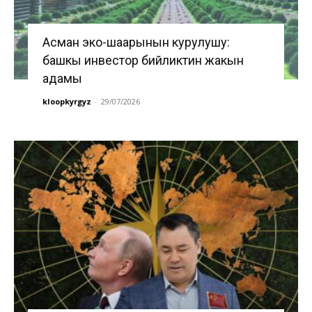
Асман эко-шаарынын курулушу:
башкы инвестор бийликтин жакын
адамы
kloopkyrgyz
-
29/07/2026