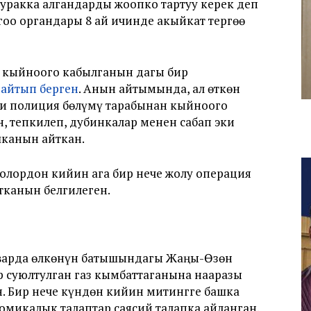
суракка алгандарды жоопко тартуу керек деп
гоо органдары 8 ай ичинде акыйкат тергөө
 кыйноого кабылганын дагы бир
айтып берген
. Анын айтымында, ал өткөн
и полиция бөлүмү тарабынан кыйноого
 тепкилеп, дубинкалар менен сабап эки
канын айткан.
лордон кийин ага бир нече жолу операция
тканын белгилеген.
нварда өлкөнүн батышындагы Жаңы-Өзөн
р суюлтулган газ кымбаттаганына нааразы
. Бир нече күндөн кийин митингге башка
омикалык талаптар саясий талапка айланган.