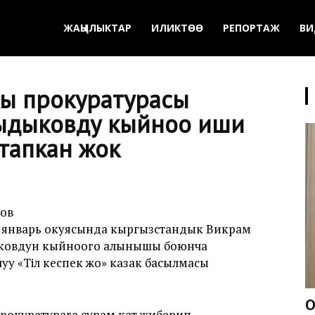
ЖАҢЫЛЫКТАР
ИЛИКТӨӨ
РЕПОРТАЖ
ВИ
ы прокуратурасы
Сыдыковду кыйноо иши
ү тапкан жок
ов
 январь окуясында кыргызстандык Викрам
ыковдун кыйноого алынышы боюнча
уу «Тіл кеспек жоқ» казак басылмасы
О
окуратурага сурам кат жиберип,