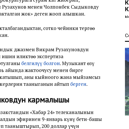
К
 Рузахунов менен Чолпонбек Сыдыковду
К
акталган жок» деген жооп алышкан.
kl
кталбагандыктан, сотко чейинки тергөө
кан.
С
ндык джазмен Викрам Рузахуновдун
ишин иликтөө экспертиза
отулганы
белгилүү болгон
. Музыкант өзү
рь айында жактоочусу менен бирге
е катышып, аны кыйноого жана мыйзамсыз
ткерлерин тааныганын айтып
берген
.
ыковдун кармалышы
закстандын «Хабар 24» телеканалынын
налдын эфиринен 9-январь күнү бети-башы
еп тааныштырып, 200 доллар үчүн