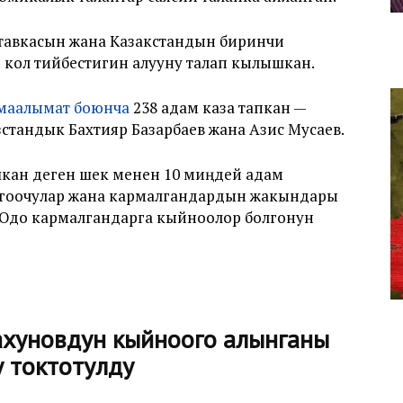
тавкасын жана Казакстандын биринчи
 кол тийбестигин алууну талап кылышкан.
маалымат боюнча
238 адам каза тапкан —
стандык Бахтияр Базарбаев жана Азис Мусаев.
кан деген шек менен 10 миңдей адам
оргоочулар жана кармалгандардын жакындары
ЗОдо кармалгандарга кыйноолор болгонун
ахуновдун кыйноого алынганы
у токтотулду