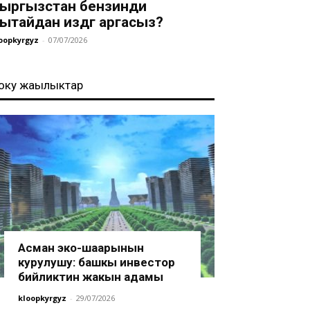
ыргызстан бензинди
ытайдан издөөгө аргасыз?
oopkyrgyz
-
07/07/2026
оңку жаңылыктар
Асман эко-шаарынын
курулушу: башкы инвестор
бийликтин жакын адамы
kloopkyrgyz
-
29/07/2026