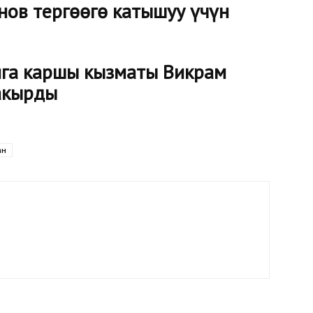
нов тергөөгө катышуу үчүн
га каршы кызматы Викрам
акырды
ан