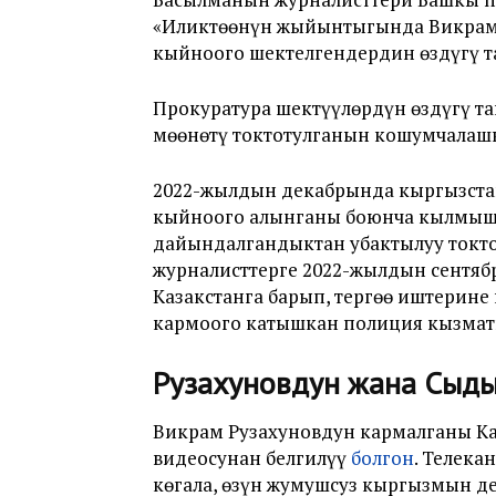
«Иликтөөнүн жыйынтыгында Викрам
кыйноого шектелгендердин өздүгү т
Прокуратура шектүүлөрдүн өздүгү та
мөөнөтү токтотулганын кошумчалаш
2022-жылдын декабрында кыргызста
кыйноого алынганы боюнча кылмыш 
дайындалгандыктан убактылуу токт
журналисттерге 2022-жылдын сентяб
Казакстанга барып, тергөө иштерин
кармоого катышкан полиция кызма
Рузахуновдун жана Сыд
Викрам Рузахуновдун кармалганы Ка
видеосунан белгилүү
болгон
. Телека
көгала, өзүн жумушсуз кыргызмын д