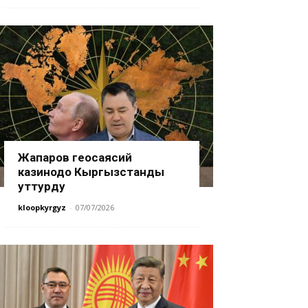
Жапаров геосаясий
казинодо Кыргызстанды
уттурду
kloopkyrgyz
-
07/07/2026