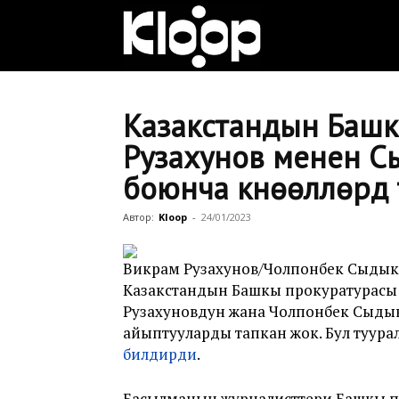
Клооп
кыргызча
Казакстандын Башк
Рузахунов менен 
боюнча күнөөлүүлөрд
|
Автор:
Kloop
-
24/01/2023
Кыргызстан
Викрам Рузахунов/Чолпонбек Сыдык
Казакстандын Башкы прокуратурасы
Рузахуновдун жана Чолпонбек Сыд
жаңылыктары
айыптууларды тапкан жок. Бул туурал
билдирди
.
Басылманын журналисттери Башкы пр