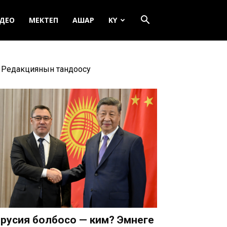
ДЕО
МЕКТЕП
АШАР
KY
Редакциянын тандоосу
русия болбосо — ким? Эмнеге