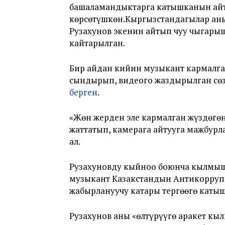
башаламандыктарга катышканын ай
көрсөтүшкөн.Кыргызстандагылар аны
Рузахунов экенин айтып чуу чыгары
кайтарылган.
Бир айдан кийин музыкант кармалг
сындырып, видеого жаздырылган сө
берген
.
«Жөн жерден эле кармалган жүздөгө
жаттатып, камерага айтууга мажбурла
ал.
Рузахуновду кыйноо боюнча кылмыш 
музыкант Казакстандын Антикорру
жабырлануучу катары тергөөгө каты
Рузахунов аны «өлтүрүүгө аракет к