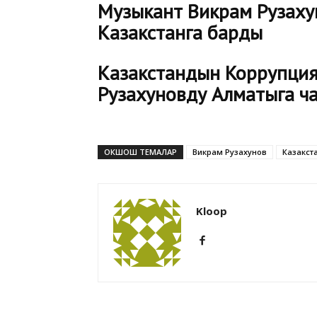
Музыкант Викрам Рузаху
Казакстанга барды
Казакстандын Коррупция
Рузахуновду Алматыга ч
ОКШОШ ТЕМАЛАР
Викрам Рузахунов
Казакст
Kloop