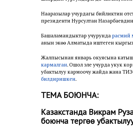
Нааразылар учурдагы бийликтин отс
президенти Нурсултан Назарбаевдин
Башаламандыктар учурунда
расмий 
анын экөө Алматыда иштеген кыргыз
Жалпысынан январь окуясына катыш
кармалган
. Ошол эле учурда укук к
убактылуу кармоочу жайда жана ТИ
билдиришкен
.
ТЕМА БОЮНЧА:
Казакстанда Викрам Руз
боюнча тергөө убактылу