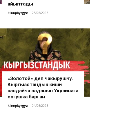
айыптады
kloopkyrgyz
-
25/06/2026
«Золотой» деп чакырушчу.
Кыргызстандык киши
кандайча алданып Украинага
согушка барган
kloopkyrgyz
-
04/06/2026