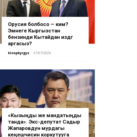
Орусия болбосо — ким?
Эмнеге Кыргызстан
бензинди Кытайдан издөөгө
аргасыз?
kloopkyrgyz
-
07/07/2026
«Кызыңды же мандатыңды
танда». Экс-депутат Садыр
Жапаровдун мурдагы
кеңешчисин коркутууга