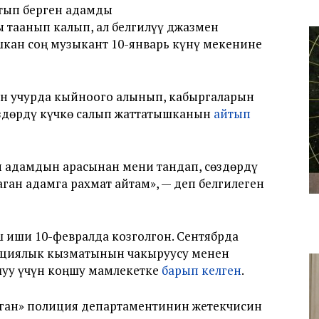
тып берген адамды
 таанып калып, ал белгилүү джазмен
шкан соң музыкант 10-январь күнү мекенине
ан учурда кыйноого алынып, кабыргаларын
здөрдү күчкө салып жаттатышканын
айтып
н адамдын арасынан мени тандап, сөздөрдү
ган адамга рахмат айтам», — деп белгилеген
иши 10-февралда козголгон. Сентябрда
пциялык кызматынын чакыруусу менен
шуу үчүн коңшу мамлекетке
барып келген
.
ылган» полиция департаментинин жетекчисин