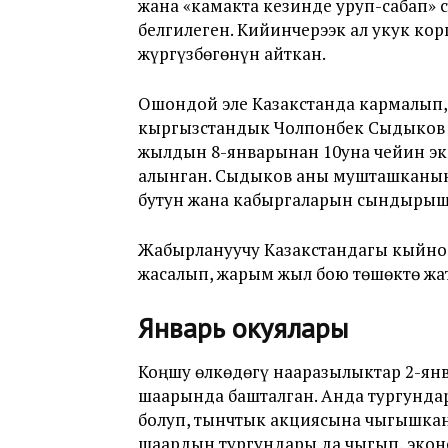
жана «камакта кезинде уруп-сабап» 
белгилеген. Кийинчерээк ал укук кор
жүргүзбөгөнүн айткан.
Ошондой эле Казакстанда кармалып,
кыргызстандык Чолпонбек Сыдыков
жылдын 8-январынан 10уна чейин эк
алынган. Сыдыков аны мушташканын,
бутун жана кабыргаларын сындырыш
Жабырлануучу Казакстандагы кыйноо
жасалып, жарым жыл бою төшөктө жа
Январь окуялары
Коңшу өлкөдөгү нааразылыктар 2-я
шаарында башталган. Анда тургунда
болуп, тынчтык акциясына чыгышкан
шаардын тургундары да чыгып, экон