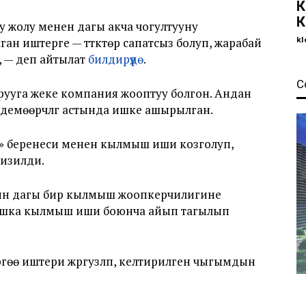
К
К
утуу жолу менен дагы акча чогултууну
kl
ан иштерге — түтүктөр сапатсыз болуп, жарабай
, — деп айтылат
билдирүүдө
.
С
гарууга жеке компания жооптуу болгон. Андан
демөөрчүлүгү астында ишке ашырылган.
» беренеси менен кылмыш иши козголуп,
гизилди.
йин дагы бир кылмыш жоопкерчилигине
башка кылмыш иши боюнча айып тагылып
гөө иштери жүргузүлүп, келтирилген чыгымдын