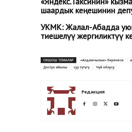
«Яндекс.Таксинин» кызма
шаардык кеңешинин деп
УКМК: Жалал-Абадда ую
тиешелүү жергиликтүү к
ОКШОШ ТЕМАЛАР
«Алдамчылык» беренеси
а
Достук айылы
суу түтүгү
Чүй облусу
Редакция