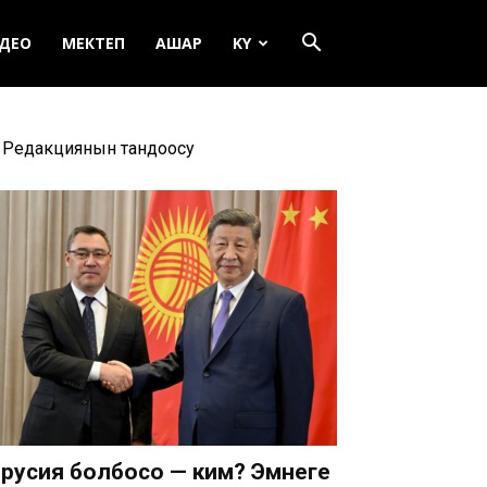
ДЕО
МЕКТЕП
АШАР
KY
Редакциянын тандоосу
русия болбосо — ким? Эмнеге