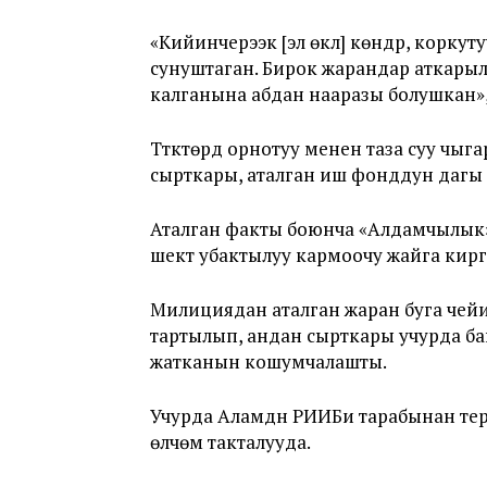
«Кийинчерээк [эл өкүлү] көндүрүү, корк
сунуштаган. Бирок жарандар аткарылг
калганына абдан нааразы болушкан»
Түтүктөрдү орнотуу менен таза суу чы
сырткары, аталган иш фонддун дагы 
Аталган факты боюнча «Алдамчылык
шектүү убактылуу кармоочу жайга кир
Милициядан аталган жаран буга че
тартылып, андан сырткары учурда 
жатканын кошумчалашты.
Учурда Аламүдүн РИИБи тарабынан тер
өлчөмү такталууда.