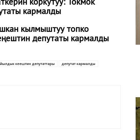
ткерин коркутуу: Токмок
утаты кармалды
шкан кылмыштуу топко
еңештин депутаты кармалды
йылдык кеңештин депутаттары
депутат кармалды