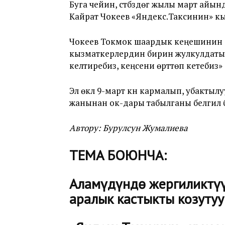
Буга чейин, үстүбүздөгү жылы март а
Кайрат Чокеев «Яндекс.Таксинин» к
Чокеев Токмок шаардык кеңешинин 
кызматкерлердин бирин жулкулдатып
келтиребиз, кеңсени өрттөп кетебиз»
Эл өкүлү 9-март күнү кармалып, убакты
жанынан ок-дары табылганы белгилүү 
Автору: Бурулсун Жумалиева
ТЕМА БОЮНЧА:
Аламүдүндө жергиликтүү
аралык кастыкты козуту