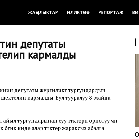
ЖАҢЫЛЫКТАР
ИЛИКТӨӨ
РЕПОРТАЖ
ВИ
штин депутаты
телип кармалды
инин депутаты жергиликтүү тургундардын
ектелип кармалды. Бул тууралуу 8-майда
айыл тургундарынан суу түтүктөрүн орнотуу үчүн
бүгүнкү күндө алар түтүктөр жараксыз абалга
О