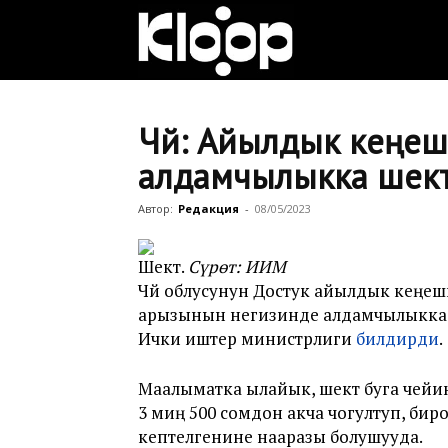
Клооп
кыргызча
Чүй: Айылдык кеңе
алдамчылыкка шек
|
Автор:
Редакция
-
08/05/2023
Шектүү.
Сүрөт: ИИМ
Кыргызстан
Чүй облусунун Достук айылдык кеңеш
арызынын негизинде алдамчылыкка ш
Ички иштер министрлиги
билдирди
.
жаңылыктары
Маалыматка ылайык, шектүү буга чейин 
3 миң 500 сомдон акча чогултуп, бирок 
кептелгенине нааразы болушууда.