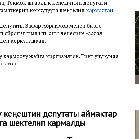
йында, Токмок шаардык кеңешинин депутаты
ызматкерин коркутууга шектелип
кармалган
.
депутаты Зафар Абраимов менен бирге
 сүйрөп чыгышып, аны денесине «залал
 деп коркутушкан.
луу кармоочу жайга киргизилген. Тинтүү учурунда
болгон.
 кеңештин депутаты аймактар
уга шектелип кармалды