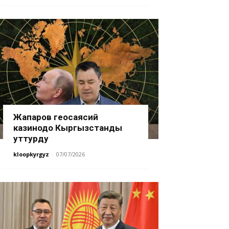
Жапаров геосаясий
казинодо Кыргызстанды
уттурду
kloopkyrgyz
-
07/07/2026