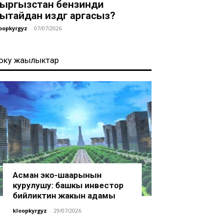
ыргызстан бензинди
ытайдан издөөгө аргасыз?
oopkyrgyz
-
07/07/2026
оңку жаңылыктар
Асман эко-шаарынын
курулушу: башкы инвестор
бийликтин жакын адамы
kloopkyrgyz
-
29/07/2026