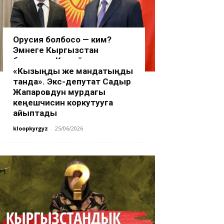
Орусия болбосо — ким?
Эмнеге Кыргызстан
бензинди Кытайдан издөөгө
аргасыз?
«Кызыңды же мандатыңды
танда». Экс-депутат Садыр
kloopkyrgyz
-
07/07/2026
Жапаровдун мурдагы
кеңешчисин коркутууга
айыптады
kloopkyrgyz
-
25/06/2026