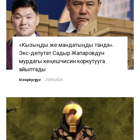
«Кызыңды же мандатыңды танда».
Экс-депутат Садыр Жапаровдун
мурдагы кеңешчисин коркутууга
айыптады
kloopkyrgyz
-
25/06/2026