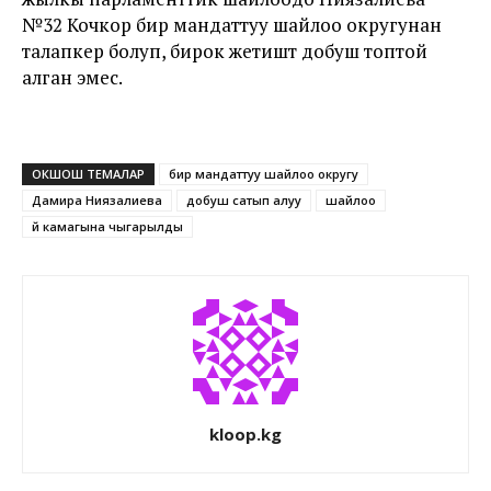
№32 Кочкор бир мандаттуу шайлоо округунан
талапкер болуп, бирок жетиштүү добуш топтой
алган эмес.
ОКШОШ ТЕМАЛАР
бир мандаттуу шайлоо округу
Дамира Ниязалиева
добуш сатып алуу
шайлоо
үй камагына чыгарылды
kloop.kg