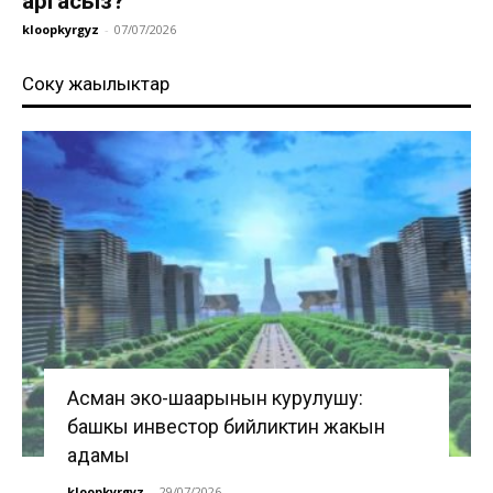
аргасыз?
kloopkyrgyz
-
07/07/2026
Соңку жаңылыктар
Асман эко-шаарынын курулушу:
башкы инвестор бийликтин жакын
адамы
kloopkyrgyz
-
29/07/2026