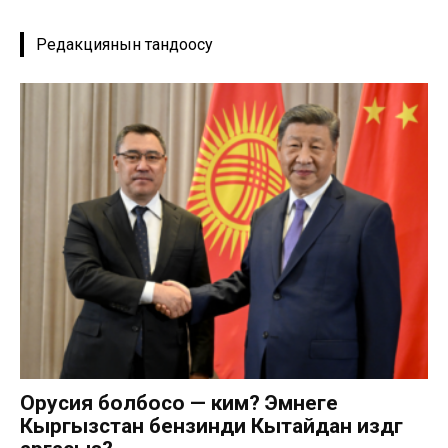
Редакциянын тандоосу
Орусия болбосо — ким? Эмнеге
Кыргызстан бензинди Кытайдан издөөгө