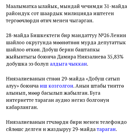
Маалыматка ылайык, мындай чечимди 31-майда
райондук сот шаардык милицияда иштеген
тергөөчүлөрдүн өтүнүчү менен чыгарган.
28-майда Бишкектеги бир мандаттуу №26 Ленин
шайлоо округунда мөөнөтүнөн мурда депутаттык
шайлоо өткөн. Добуш берүүнүн баштапкы
жыйынтыгы боюнча Дамира Ниязалиева 35,83%
добушка ээ болуп
алдыга чыккан
.
Ниязалиеванын үстүнөн 29-майда «Добуш сатып
алуу» боюнча
иш козголгон
. Анын штабы тинтүүгө
алынып, мөөр басылып жабылган. Буга
интернетте тараган аудио негиз болгонун
кабарланган.
Ниязалиеванын үгүтчүлөрдүн бири менен телефондо
сүйлөшүүсү делген үн жаздыруу 29-майда
тараган
.