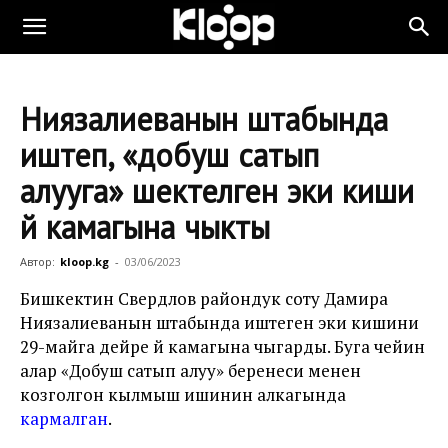
Ниязалиеванын штабында
иштеп, «добуш сатып
алууга» шектелген эки киши
үй камагына чыкты
Автор:
kloop.kg
-
03/06/2023
Бишкектин Свердлов райондук соту Дамира
Ниязалиеванын штабында иштеген эки кишини
29-майга дейре үй камагына чыгарды. Буга чейин
алар «Добуш сатып алуу» беренеси менен
козголгон кылмыш ишинин алкагында
кармалган
.