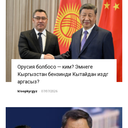
Орусия болбосо — ким? Эмнеге
Кыргызстан бензинди Кытайдан издөөгө
аргасыз?
kloopkyrgyz
-
07/07/2026