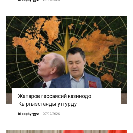
Жапаров геосаясий казинодо
Кыргызстанды уттурду
kloopkyrgyz
-
07/07/2026