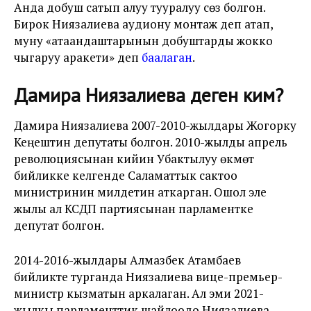
Анда добуш сатып алуу тууралуу сөз болгон.
Бирок Ниязалиева аудиону монтаж деп атап,
муну «атаандаштарынын добуштарды жокко
чыгаруу аракети» деп
баалаган
.
Дамира Ниязалиева деген ким?
Дамира Ниязалиева 2007-2010-жылдары Жогорку
Кеңештин депутаты болгон. 2010-жылды апрель
революциясынан кийин Убактылуу өкмөт
бийликке келгенде Саламаттык сактоо
министринин милдетин аткарган. Ошол эле
жылы ал КСДП партиясынан парламентке
депутат болгон.
2014-2016-жылдары Алмазбек Атамбаев
бийликте турганда Ниязалиева вице-премьер-
министр кызматын аркалаган. Ал эми 2021-
жылкы парламенттик шайлоодо Ниязалиева