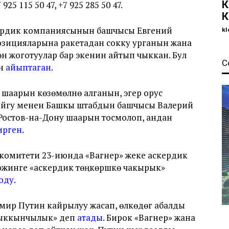
К
 115 50 47, +7 925 285 50 47.
К
аскердик компаниясынын башчысы Евгений
kl
позицияларына ракетадан сокку урганын жана
н жоготуулар бар экенин айтып чыккан. Бул
С
ин
айыптаган
.
шаарын көзөмөлүнө алганын, эгер орус
ойгу менен Башкы штабдын башчысы Валерий
, Ростов-на-Дону шаарын тосмолоп, андан
ирген
.
комитети 23-июнда «Вагнер» жеке аскердик
гожинге «аскердик төңкөрүшкө чакырык»
оду
.
ир Путин кайрылуу жасап, өлкөдөгү абалды
 «чыккынчылык» деп
атады
. Бирок «Вагнер» жана