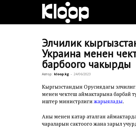
Клооп
кыргызча
Элчилик кыргызст
Украина менен чек
барбоого чакырды
|
Автор:
kloop.kg
-
24/06/2023
Кыргызстан
Кыргызстандын Орусиядагы элчили
менен чектеш аймактарына барбай ту
иштер министрлиги
жарыялады
.
жаңылыктары
Аны менен катар аталган аймактарда
чараларын сактоого жана зарыл учур