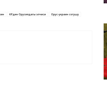
жин
КРдин Орусиядагы элчиси
Орус-украин согушу