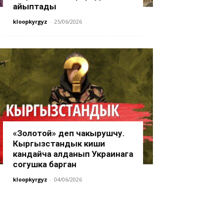
айыптады
kloopkyrgyz
-
25/06/2026
«Золотой» деп чакырушчу.
Кыргызстандык киши
кандайча алданып Украинага
согушка барган
kloopkyrgyz
-
04/06/2026