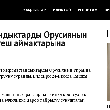
ЖАҢЫЛЫКТАР
ИЛИКТӨӨ
РЕПОРТАЖ
ВИ
андыктарды Орусиянын
теш аймактарына
ги кыргызстандыктарды Орусиянын Украина
рууну суранды. Билдирүүнү 24-июнда Тышкы
 жашаган жарандарды тиешелүү коопсуздук
да элчиликке дароо кайрылуу сунушталат.
О