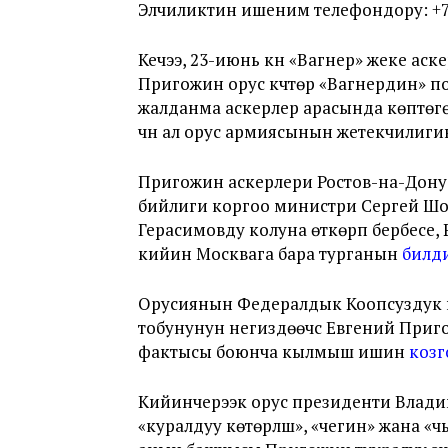
Элчиликтин ишеним телефондору: +7 925
Кечээ, 23-июнь күнү «Вагнер» жеке 
Пригожин орус күчтөрү «Вагнердин» 
жалданма аскерлер арасында көптөгө
үчүн ал орус армиясынын жетекчилиг
Пригожин аскерлери Ростов-на-Дону 
бийлиги коргоо министри Сергей Ш
Герасимовду колуна өткөрүп бербесе
кийин Москвага бара турганын
билд
Орусиянын Федералдык Коопсуздук 
тобунунун негиздөөчүсү Евгений При
фактысы боюнча кылмыш ишин
козг
Кийинчерээк орус президенти Владим
«куралдуу көтөрүлүш», «чегинүү» жана