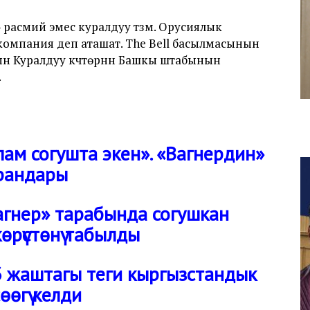
 расмий эмес куралдуу түзүм. Орусиялык
омпания деп аташат. The Bell басылмасынын
 Куралдуу күчтөрүнүн Башкы штабынын
.
лам согушта экен». «Вагнердин»
арандары
агнер» тарабында согушкан
рүстөнү табылды
3 жаштагы теги кыргызстандык
өгү келди