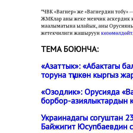
*ЧВК «Вагнер» же «Вагнердин тобу» —
ЖМКлар аны жеке менчик аскердик к
маалыматына ылайык, аны Орусиянын
жетекчилиги жашыруун
көзөмөлдөйт
ТЕМА БОЮНЧА:
«Азаттык»: «Абактагы ба
торуна түшкөн кыргыз ж
«Озодлик»: Орусияда «В
борбор-азиялыктардын кө
Украинадагы согуштан 2
Байжигит Юсупбаевдин сө