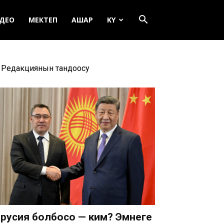
ДЕО
МЕКТЕП
АШАР
KY
Редакциянын тандоосу
русия болбосо — ким? Эмнеге