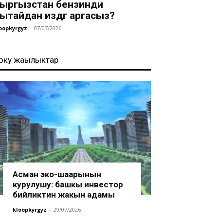
ыргызстан бензинди
ытайдан издөөгө аргасыз?
oopkyrgyz
-
07/07/2026
оңку жаңылыктар
Асман эко-шаарынын
курулушу: башкы инвестор
бийликтин жакын адамы
kloopkyrgyz
-
29/07/2026