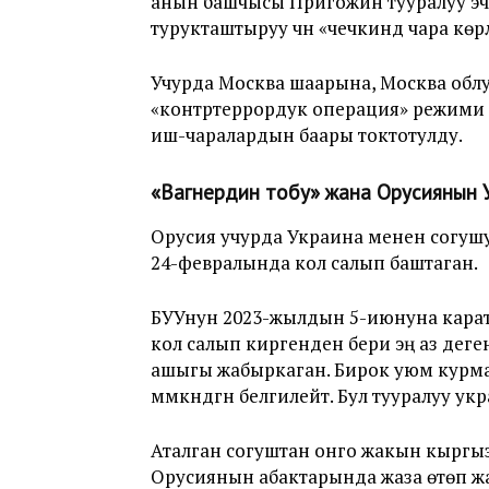
анын башчысы Пригожин тууралуу эч
турукташтыруу үчүн «чечкиндүү чара кө
Учурда Москва шаарына, Москва обл
«контртеррордук операция» режими
иш-чаралардын баары токтотулду.
«Вагнердин тобу» жана Орусиянын 
Орусия учурда Украина менен согушу
24-февралында кол салып баштаган.
БУУнун 2023-жылдын 5-июнуна кара
кол салып киргенден бери эң аз деген
ашыгы жабыркаган. Бирок уюм курм
мүмкүндүгүн белгилейт. Бул тууралуу у
Аталган согуштан онго жакын кыргызс
Орусиянын абактарында жаза өтөп ж