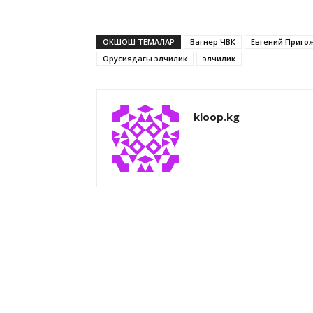
ОКШОШ ТЕМАЛАР
Вагнер ЧВК
Евгений Приго
Орусиядагы элчилик
элчилик
kloop.kg