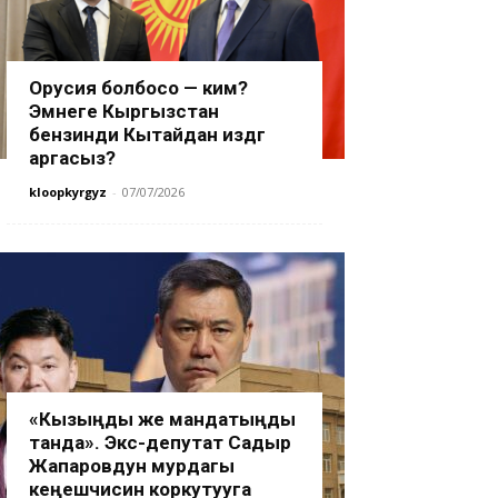
Орусия болбосо — ким?
Эмнеге Кыргызстан
бензинди Кытайдан издөөгө
аргасыз?
kloopkyrgyz
-
07/07/2026
«Кызыңды же мандатыңды
танда». Экс-депутат Садыр
Жапаровдун мурдагы
кеңешчисин коркутууга