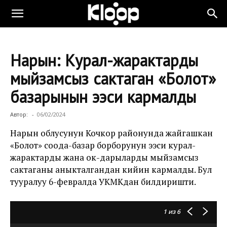
Нарын: Курал-жарактарды
мыйзамсыз сактаган «Болот»
базарынын ээси кармалды
Автор:
-
06/02/2024
Нарын облусунун Кочкор районунда жайгашкан
«Болот» соода-базар борборунун ээси курал-
жарактарды жана ок-дарыларды мыйзамсыз
сактаганы аныкталгандан кийин кармалды. Бул
тууралуу 6-февралда УКМКдан билдиришти.
1
из 6