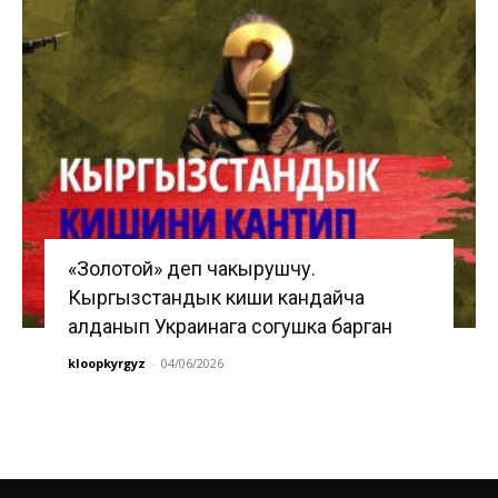
«Золотой» деп чакырушчу.
Кыргызстандык киши кандайча
алданып Украинага согушка барган
kloopkyrgyz
-
04/06/2026