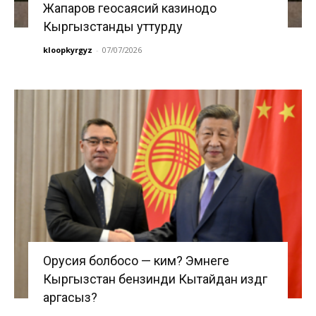
Жапаров геосаясий казинодо
Кыргызстанды уттурду
kloopkyrgyz
-
07/07/2026
Орусия болбосо — ким? Эмнеге
Кыргызстан бензинди Кытайдан издөөгө
аргасыз?