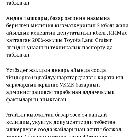
табылган.
Андан тышкары, базар ээсинин наамына
берилген милиция кызматкеринин 2 күбөлүгү жана
айылдык кеңештин депутатынын күбөлүгү, ИИМде
катталган 2006-жылкы Toyota Land Cruiser
үлгүсүндөгү унаанын техникалык паспорту да
табылган.
Үстүбүздөгү жылдын январь айында соода
түйүндөрүнө ыңгайлуу шарттарды түзүүгө карата иш-
чаралардын жүрүшүндө УКМК базардын
администрациясы тарабынан алдамчылык
фактыларын аныктаган.
Атайын кызматтан базар ээси эч кандай
келишим, укуктук документтерди түзбөстөн
ишкерлерге соода жайларынан аянты болжол
менен 7,5 чарчы метрди түзгөн 40 тонналык