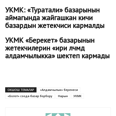
УКМК: «Туратали» базарынын
аймагында жайгашкан кичи
базардын жетекчиси кармалды
УКМК «Берекет» базарынын
жетекчилерин «ири өлчөмдө
алдамчылыкка» шектеп кармады
ОКШОШ ТЕМАЛАР
«Алдамчылык» беренеси
«Болот» соода-базар борбору
Нарын
УКМК