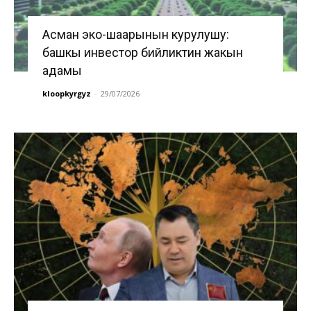
Асман эко-шаарынын курулушу:
башкы инвестор бийликтин жакын
адамы
kloopkyrgyz
-
29/07/2026