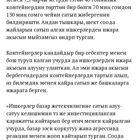
контейнердин төрттөн бир бөлүгүн 70 миң сомдон
130 миң сомго чейин сатып жибергенин
билдиришти. Андан тышкары, шектүү соода
жайларын сатып алган ишкерлерден ижара
акысын мыйзамсыз өндүрүп турган.
Контейнерлер кандайдыр бир себептер менен
бош туруп калган учурда да ишкерлерден ижара
акысын алууну уланткан. Ал эми ижара акысын
бербегендерден контейнерлерди тартып алып,
өз билемдик менен кайра сатып же башкаларга
ижарага берген.
«Ишкерлер базар жетекчилигине сатып алуу-
сатуу келишимин түзүү же инвестицияланган
каражатты кайтарып берүү өтүнүчү менен кайрылган
учурда, базар ээси коркутуу жана агрессивдүү
реакция менен жооп кайтарып турган. Соода