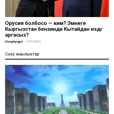
Орусия болбосо — ким? Эмнеге
Кыргызстан бензинди Кытайдан издөөгө
аргасыз?
kloopkyrgyz
-
07/07/2026
Соңку жаңылыктар