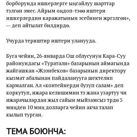
борборунда ишкерлерге ыңгайлуу шарттар
түзүлгөн эмес. Айрым оңдоп-түзөө иштери
ишкерлердин каражатынын эсебинен жүргүзүлгөн»,
— деп айтылат билдирүүдө.
Учурда териштирүү иштери уланууда.
Буга чейин, 26-январда Ош облусунун Кара-Суу
районундагы «Туратали» базарынын аймагында
жайгашкан «Жээнбеков» базарынын директору
кызмат абалынан пайдаланууга шектелип
кармалган. Ал «контейнерди бузуп салам» деп
коркутуп, ижара келишимин түзүү жана узартуу үчүн
ижарачылардан жыл сайын мыйзамсыз түрдө 5
миңден 10 миң долларга чейин акча талап
кылып турган.
ТЕМА БОЮНЧА: