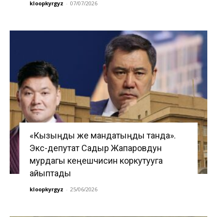
kloopkyrgyz
-
07/07/2026
«Кызыңды же мандатыңды танда».
Экс-депутат Садыр Жапаровдун
мурдагы кеңешчисин коркутууга
айыптады
kloopkyrgyz
-
25/06/2026