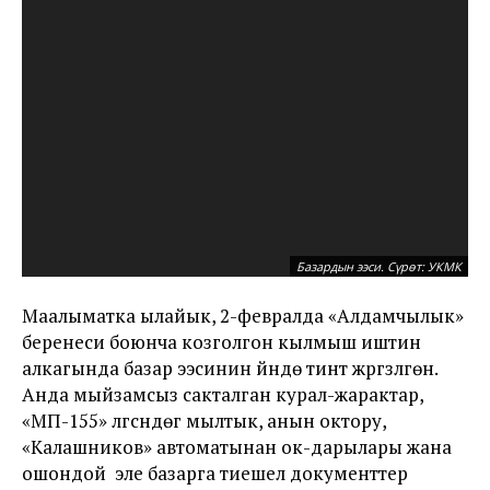
Иш
Базардын ээси. Сүрөт: УКМК
У
Маалыматка ылайык, 2-февралда «Алдамчылык»
беренеси боюнча козголгон кылмыш иштин
алкагында базар ээсинин үйүндө тинтүү жүргүзүлгөн.
Анда мыйзамсыз сакталган курал-жарактар,
«МП-155» үлгүсүндөгү мылтык, анын октору,
«Калашников» автоматынан ок-дарылары жана
ошондой эле базарга тиешелүү документтер