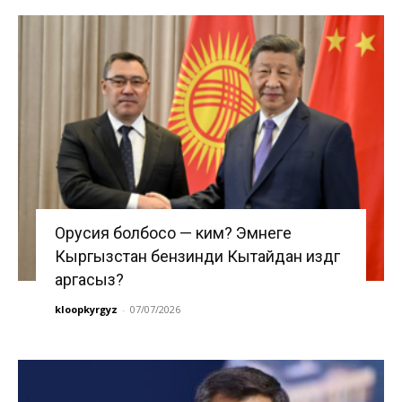
Орусия болбосо — ким? Эмнеге
Кыргызстан бензинди Кытайдан издөөгө
аргасыз?
kloopkyrgyz
-
07/07/2026