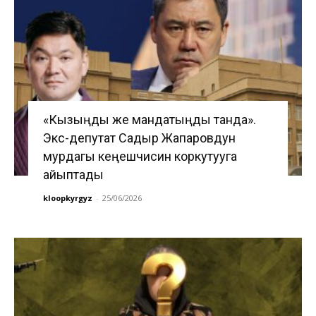
«Кызыңды же мандатыңды танда».
Экс-депутат Садыр Жапаровдун
мурдагы кеңешчисин коркутууга
айыптады
kloopkyrgyz
-
25/06/2026