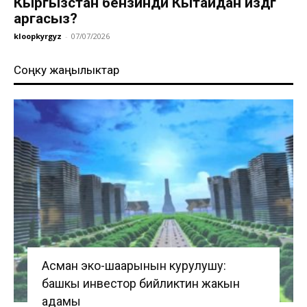
Кыргызстан бензинди Кытайдан издөөгө
аргасыз?
kloopkyrgyz
-
07/07/2026
Соңку жаңылыктар
Асман эко-шаарынын курулушу:
башкы инвестор бийликтин жакын
адамы