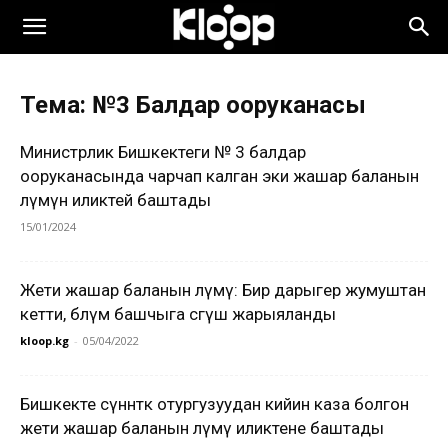
Тема: №3 Балдар ооруканасы
Министрлик Бишкектеги № 3 балдар
ооруканасында чарчап калган эки жашар баланын
өлүмүн иликтей баштады
15/01/2024
Жети жашар баланын өлүмү: Бир дарыгер жумуштан
кетти, бөлүм башчыга сөгүш жарыяланды
kloop.kg
-
05/04/2022
Бишкекте сүннөткө отургузуудан кийин каза болгон
жети жашар баланын өлүмү иликтене баштады