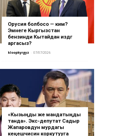
Орусия болбосо — ким?
Эмнеге Кыргызстан
бензинди Кытайдан издөөгө
аргасыз?
kloopkyrgyz
-
07/07/2026
«Кызыңды же мандатыңды
танда». Экс-депутат Садыр
Жапаровдун мурдагы
кеңешчисин коркутууга