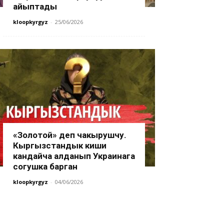
айыптады
kloopkyrgyz
-
25/06/2026
«Золотой» деп чакырушчу.
Кыргызстандык киши
кандайча алданып Украинага
согушка барган
kloopkyrgyz
-
04/06/2026