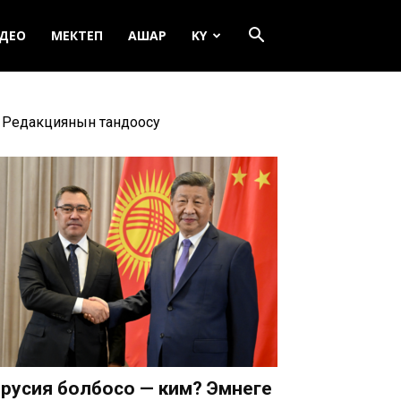
ДЕО
МЕКТЕП
АШАР
KY
Редакциянын тандоосу
русия болбосо — ким? Эмнеге