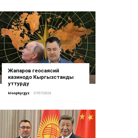
Жапаров геосаясий
казинодо Кыргызстанды
уттурду
kloopkyrgyz
-
07/07/2026