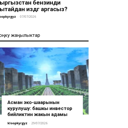
ыргызстан бензинди
ытайдан издөөгө аргасыз?
oopkyrgyz
-
07/07/2026
оңку жаңылыктар
Асман эко-шаарынын
курулушу: башкы инвестор
бийликтин жакын адамы
kloopkyrgyz
-
29/07/2026