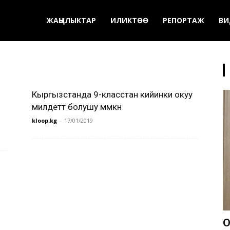
ЖАҢЫЛЫКТАР
ИЛИКТӨӨ
РЕПОРТАЖ
ВИ
Кыргызстанда 9-класстан кийинки окуу
милдеттүү болушу мүмкүн
kloop.kg
-
17/01/2019
О