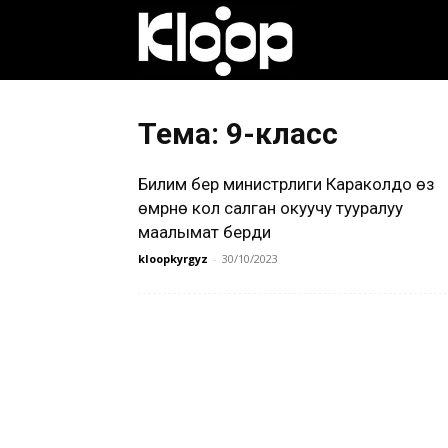
Клооп
кыргызча
Тема: 9-класс
Билим берүү министрлиги Караколдо өз
|
өмүрүнө кол салган окуучу тууралуу
маалымат берди
kloopkyrgyz
-
30/10/2023
Кыргызстан
жаңылыктары