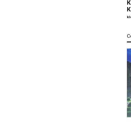
К
К
kl
С