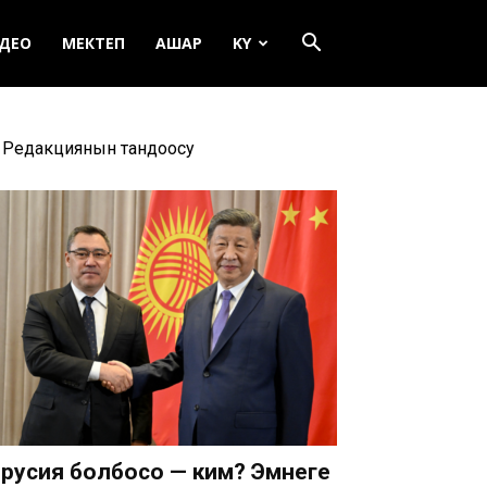
ДЕО
МЕКТЕП
АШАР
KY
Редакциянын тандоосу
русия болбосо — ким? Эмнеге