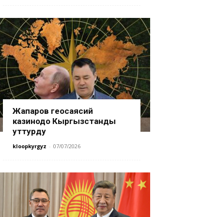
Жапаров геосаясий
казинодо Кыргызстанды
уттурду
kloopkyrgyz
-
07/07/2026