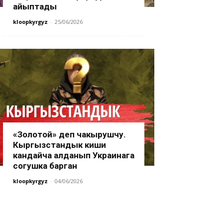
айыптады
kloopkyrgyz
-
25/06/2026
«Золотой» деп чакырушчу.
Кыргызстандык киши
кандайча алданып Украинага
согушка барган
kloopkyrgyz
-
04/06/2026