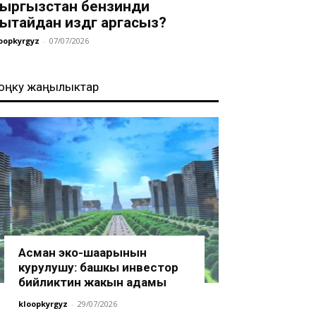
ыргызстан бензинди
ытайдан издөөгө аргасыз?
oopkyrgyz
-
07/07/2026
оңку жаңылыктар
Асман эко-шаарынын
курулушу: башкы инвестор
бийликтин жакын адамы
kloopkyrgyz
-
29/07/2026