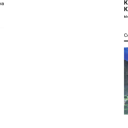
К
на
К
kl
С