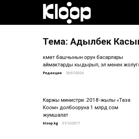
Клооп
кыргызча
Тема: Адылбек Касы
Өкмөт башчынын орун басарлары
|
аймактарды кыдырып, эл менен жолуг
Редакция
-
30/07/2024
Кыргызстан
Каржы министри: 2018-жылы «Таза
Коом» долбооруна 1 млрд сом
жаңылыктары
жумшалат
kloop.kg
-
01/12/2017