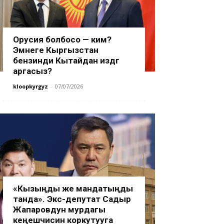
Орусия болбосо — ким?
Эмнеге Кыргызстан
бензинди Кытайдан издөөгө
аргасыз?
kloopkyrgyz
-
07/07/2026
«Кызыңды же мандатыңды
танда». Экс-депутат Садыр
Жапаровдун мурдагы
кеңешчисин коркутууга