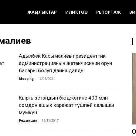
ЖАҢЫЛЫКТАР
ИЛИКТӨӨ
РЕПОРТАЖ
ВИ
малиев
Адылбек Касымалиев президенттик
ат
администрациянын жетекчисинин орун
басары болуп дайындалды
kloop.kg
-
16/05/2021
Кыргызстандын бюджетине 400 млн
сомдон ашык каражат түшпөй калышы
мүмкүн
Редакция
-
15/11/2017
О