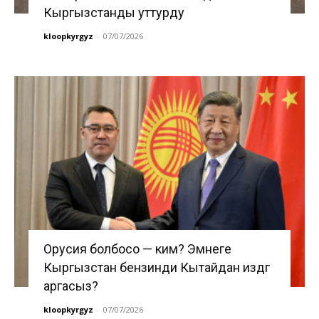
Кыргызстанды уттурду
kloopkyrgyz
-
07/07/2026
Орусия болбосо — ким? Эмнеге
Кыргызстан бензинди Кытайдан издөөгө
аргасыз?
kloopkyrgyz
-
07/07/2026