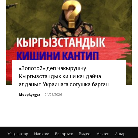
«Золотой» деп чакырушчу.
Кыргызстандык киши кандайча
алданып Украинага согушка барган
kloopkyrgyz
-
04/06/2026
Жаңылыктар
Иликтөө
Репортаж
Видео
Мектеп
Ашар