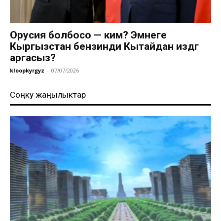
Орусия болбосо — ким? Эмнеге
Кыргызстан бензинди Кытайдан издөөгө
аргасыз?
kloopkyrgyz
-
07/07/2026
Соңку жаңылыктар