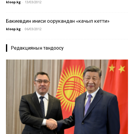
kloop.kg
-
13/03/2012
Бакиевдин иниси оорукандан «качып кетти»
kloop.kg
-
06/03/2012
Редакциянын тандоосу