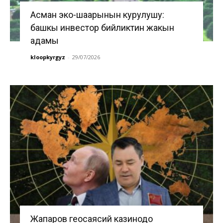
Асман эко-шаарынын курулушу:
башкы инвестор бийликтин жакын
адамы
kloopkyrgyz
-
29/07/2026
Жапаров геосаясий казинодо