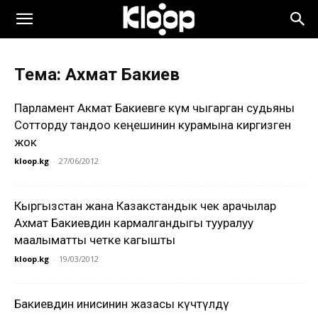
Тема: Ахмат Бакиев
Парламент Акмат Бакиевге өкүм чыгарган судьяны
Сотторду тандоо кеңешинин курамына киргизген
жок
kloop.kg
-
27/06/2012
Кыргызстан жана Казакстандык чек арачылар
Ахмат Бакиевдин кармалгандыгы тууралуу
маалыматты четке кагышты
kloop.kg
-
19/03/2012
Бакиевдин инисинин жазасы күчөтүлдү