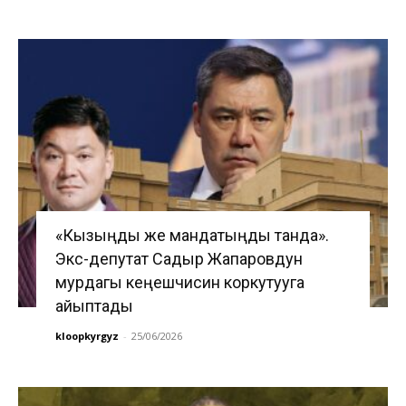
«Кызыңды же мандатыңды танда».
Экс-депутат Садыр Жапаровдун
мурдагы кеңешчисин коркутууга
айыптады
kloopkyrgyz
-
25/06/2026