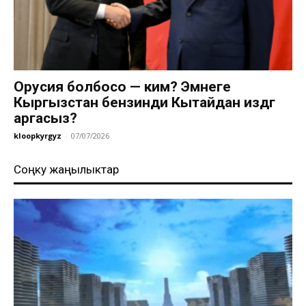
Орусия болбосо — ким? Эмнеге
Кыргызстан бензинди Кытайдан издөөгө
аргасыз?
kloopkyrgyz
-
07/07/2026
Соңку жаңылыктар