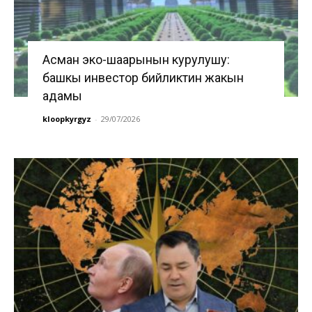
Асман эко-шаарынын курулушу:
башкы инвестор бийликтин жакын
адамы
kloopkyrgyz
-
29/07/2026