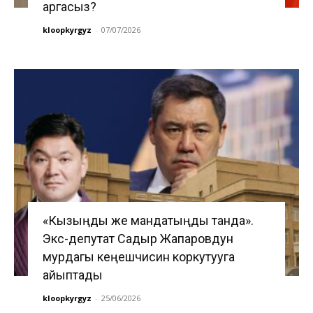
аргасыз?
kloopkyrgyz
-
07/07/2026
«Кызыңды же мандатыңды танда».
Экс-депутат Садыр Жапаровдун
мурдагы кеңешчисин коркутууга
айыптады
kloopkyrgyz
-
25/06/2026