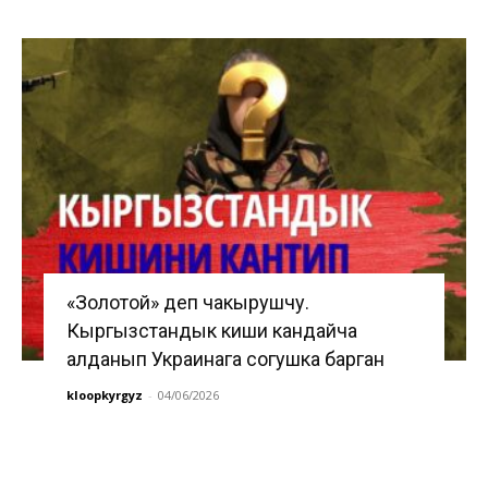
«Золотой» деп чакырушчу.
Кыргызстандык киши кандайча
алданып Украинага согушка барган
kloopkyrgyz
-
04/06/2026