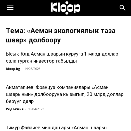
Тема: «Асман экологиялык таза
шаар» долбоору
Ысык-Көлдө Асман шаарын курууга 1 млрд доллар
сала турган инвестор табылды
kloop.kg
-
14/05/2023
Акматалиев: Француз компаниялары «Асман
шаарынын» долбооруна кызыгып, 20 млрд доллар
берүүгө даяр
Редакция
-
18/04/2022
Тимур Файзиев мындан ары «Асман шаары»