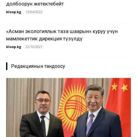
долбоорун жетектебейт
kloop.kg
-
13/04/2022
«Асман экологиялык таза шаарын» куруу үчүн
мамлекеттик дирекция түзүлдү
kloop.kg
-
22/10/2021
Редакциянын тандоосу