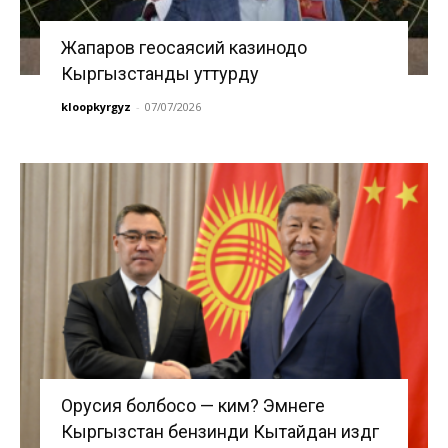
Жапаров геосаясий казинодо
Кыргызстанды уттурду
kloopkyrgyz
-
07/07/2026
Орусия болбосо — ким? Эмнеге
Кыргызстан бензинди Кытайдан издөөгө