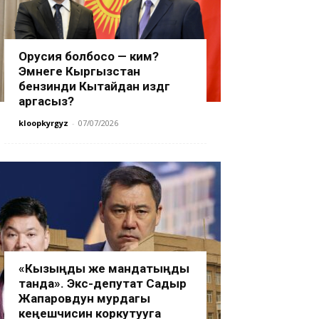
Орусия болбосо — ким?
Эмнеге Кыргызстан
бензинди Кытайдан издөөгө
аргасыз?
kloopkyrgyz
-
07/07/2026
«Кызыңды же мандатыңды
танда». Экс-депутат Садыр
Жапаровдун мурдагы
кеңешчисин коркутууга