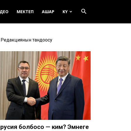
ДЕО
МЕКТЕП
АШАР
KY
Редакциянын тандоосу
русия болбосо — ким? Эмнеге