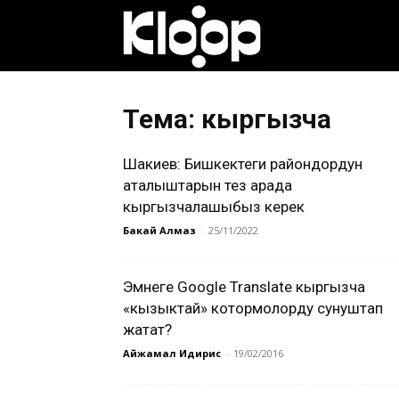
Клооп
кыргызча
Тема: кыргызча
Шакиев: Бишкектеги райондордун
|
аталыштарын тез арада
кыргызчалашыбыз керек
Бакай Алмаз
-
25/11/2022
Кыргызстан
Эмнеге Google Translate кыргызча
«кызыктай» котормолорду сунуштап
жаңылыктары
жатат?
Айжамал Идирис
-
19/02/2016