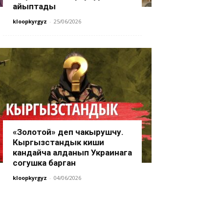
айыптады
kloopkyrgyz
-
25/06/2026
«Золотой» деп чакырушчу.
Кыргызстандык киши
кандайча алданып Украинага
согушка барган
kloopkyrgyz
-
04/06/2026