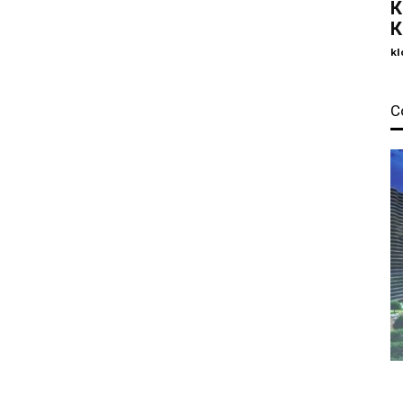
К
К
kl
С