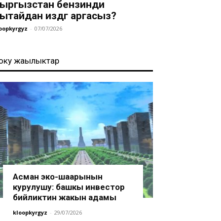
ыргызстан бензинди
ытайдан издөөгө аргасыз?
oopkyrgyz
-
07/07/2026
оңку жаңылыктар
Асман эко-шаарынын
курулушу: башкы инвестор
бийликтин жакын адамы
kloopkyrgyz
-
29/07/2026