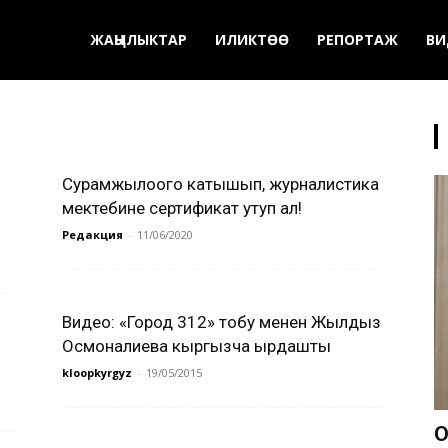
ЖАҢЫЛЫКТАР
ИЛИКТӨӨ
РЕПОРТАЖ
ВИ
Сурамжылоого катышып, журналистика
мектебине сертификат утуп ал!
Редакция
-
11/06/2020
Видео: «Город 312» тобу менен Жылдыз
Осмоналиева кыргызча ырдашты
kloopkyrgyz
-
19/05/2015
О