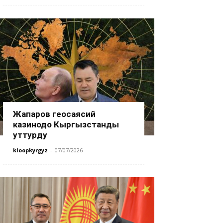
Жапаров геосаясий
казинодо Кыргызстанды
уттурду
kloopkyrgyz
-
07/07/2026