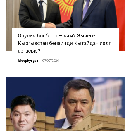
Орусия болбосо — ким? Эмнеге
Кыргызстан бензинди Кытайдан издөөгө
аргасыз?
kloopkyrgyz
-
07/07/2026