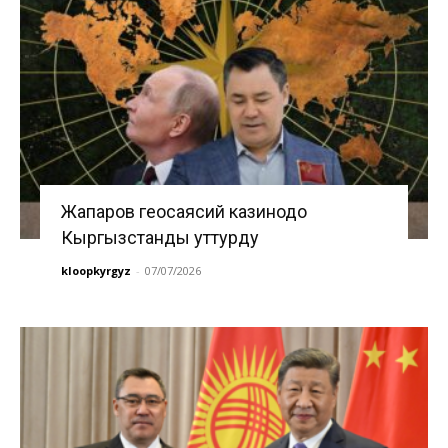
Жапаров геосаясий казинодо
Кыргызстанды уттурду
kloopkyrgyz
-
07/07/2026