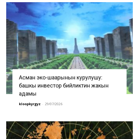
Асман эко-шаарынын курулушу:
башкы инвестор бийликтин жакын
адамы
kloopkyrgyz
-
29/07/2026