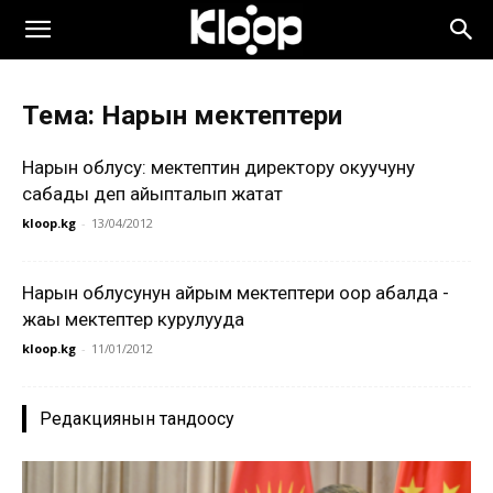
Тема: Нарын мектептери
Нарын облусу: мектептин директору окуучуну
сабады деп айыпталып жатат
kloop.kg
-
13/04/2012
Нарын облусунун айрым мектептери оор абалда -
жаңы мектептер курулууда
kloop.kg
-
11/01/2012
Редакциянын тандоосу