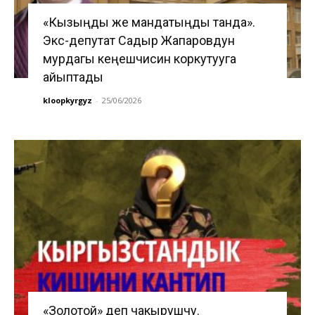
«Кызыңды же мандатыңды танда».
Экс-депутат Садыр Жапаровдун
мурдагы кеңешчисин коркутууга
айыптады
kloopkyrgyz
-
25/06/2026
«Золотой» деп чакырушчу.