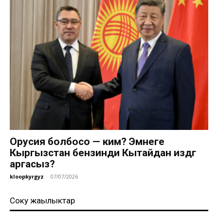
Орусия болбосо — ким? Эмнеге
Кыргызстан бензинди Кытайдан издөөгө
аргасыз?
kloopkyrgyz
-
07/07/2026
Соңку жаңылыктар