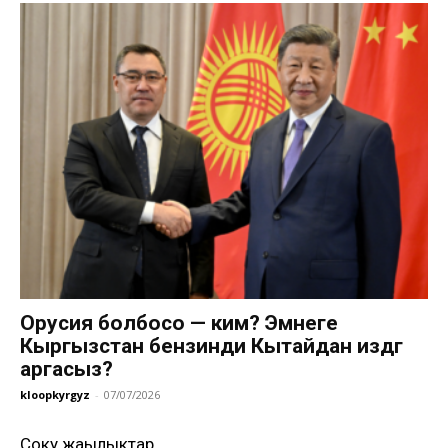
Орусия болбосо — ким? Эмнеге
Кыргызстан бензинди Кытайдан издөөгө
аргасыз?
kloopkyrgyz
-
07/07/2026
Соңку жаңылыктар