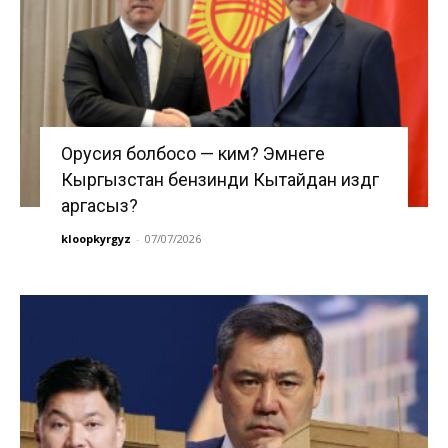
Орусия болбосо — ким? Эмнеге
Кыргызстан бензинди Кытайдан издөөгө
аргасыз?
kloopkyrgyz
-
07/07/2026