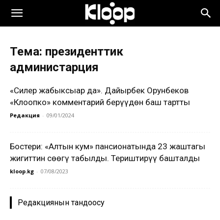
Тема: президенттик
администарция
«Силер жабыксыңар да». Дайырбек Орунбеков
«Клоопко» комментарий берүүдөн баш тартты
Редакция
-
09/01/2024
Бостери: «Алтын кум» пансионатында 23 жаштагы
жигиттин сөөгү табылды. Териштирүү башталды
kloop.kg
-
07/08/2023
Редакциянын тандоосу