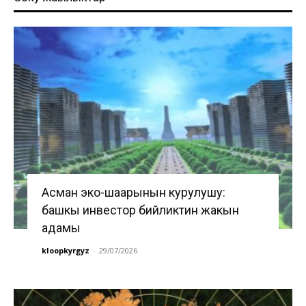
Асман эко-шаарынын курулушу:
башкы инвестор бийликтин жакын
адамы
kloopkyrgyz
-
29/07/2026