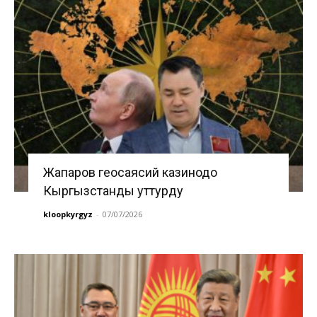
Жапаров геосаясий казинодо
Кыргызстанды уттурду
kloopkyrgyz
-
07/07/2026