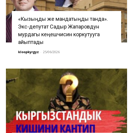
«Кызыңды же мандатыңды танда».
Экс-депутат Садыр Жапаровдун
мурдагы кеңешчисин коркутууга
айыптады
kloopkyrgyz
-
25/06/2026