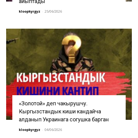
айыптады
kloopkyrgyz
-
25/06/2026
«Золотой» деп чакырушчу.
Кыргызстандык киши кандайча
алданып Украинага согушка барган
kloopkyrgyz
-
04/06/2026