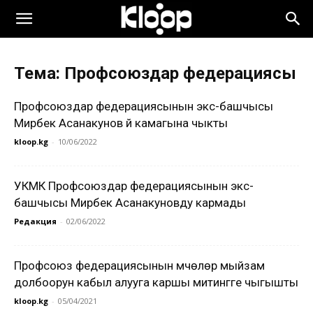
Тема: Профсоюздар федерациясы
Профсоюздар федерациясынын экс-башчысы
Мирбек Асанакунов үй камагына чыкты
kloop.kg
-
10/06/2022
УКМК Профсоюздар федерациясынын экс-
башчысы Мирбек Асанакуновду кармады
Редакция
-
02/06/2022
Профсоюз федерациясынын мүчөлөрү мыйзам
долбоорун кабыл алууга каршы митингге чыгышты
kloop.kg
-
05/04/2021