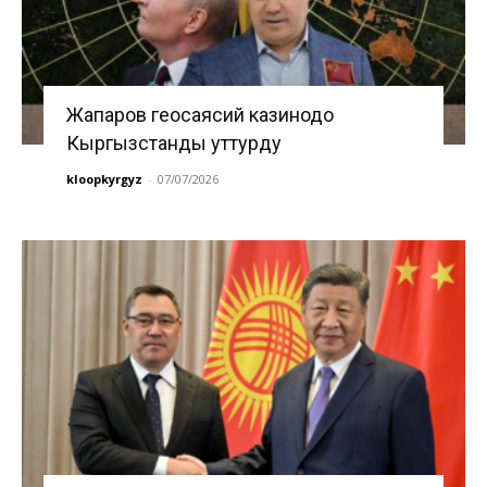
Жапаров геосаясий казинодо
Кыргызстанды уттурду
kloopkyrgyz
-
07/07/2026