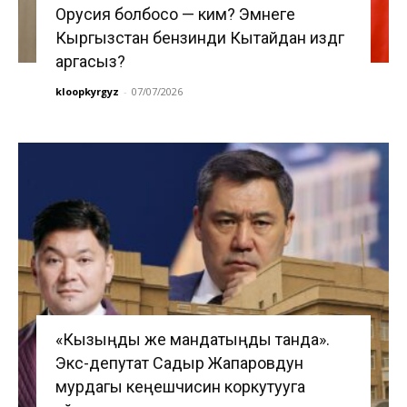
Орусия болбосо — ким? Эмнеге
Кыргызстан бензинди Кытайдан издөөгө
аргасыз?
kloopkyrgyz
-
07/07/2026
«Кызыңды же мандатыңды танда».
Экс-депутат Садыр Жапаровдун
мурдагы кеңешчисин коркутууга