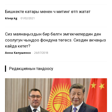
Бишкекте катары менен үч митинг өтүп жатат
kloop.kg
-
01/02/2021
Сиз маянаңыздын бир бөлүгүн эмгекчилердин ден
соолугун чыңдоо фондуна төгөсүз. Сиздин акчаңыз
кайда кетет?
Анна Капушенко
-
26/07/2018
Редакциянын тандоосу