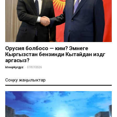
Орусия болбосо — ким? Эмнеге
Кыргызстан бензинди Кытайдан издөөгө
аргасыз?
kloopkyrgyz
-
07/07/2026
Соңку жаңылыктар