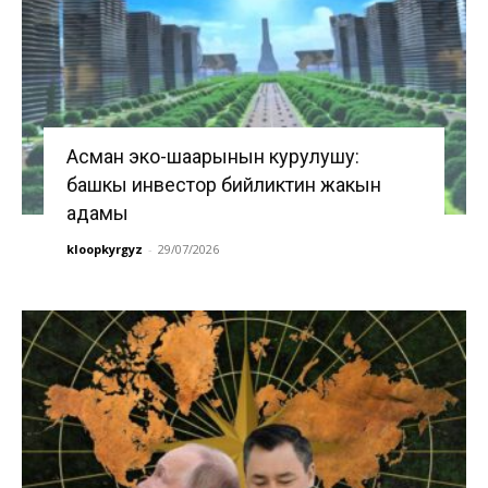
Асман эко-шаарынын курулушу:
башкы инвестор бийликтин жакын
адамы
kloopkyrgyz
-
29/07/2026