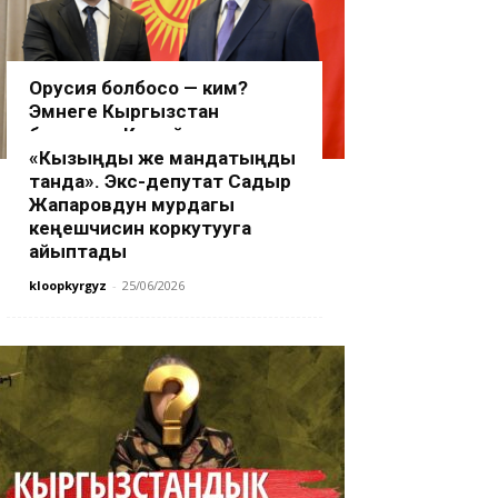
Орусия болбосо — ким?
Эмнеге Кыргызстан
бензинди Кытайдан издөөгө
аргасыз?
«Кызыңды же мандатыңды
танда». Экс-депутат Садыр
kloopkyrgyz
-
07/07/2026
Жапаровдун мурдагы
кеңешчисин коркутууга
айыптады
kloopkyrgyz
-
25/06/2026