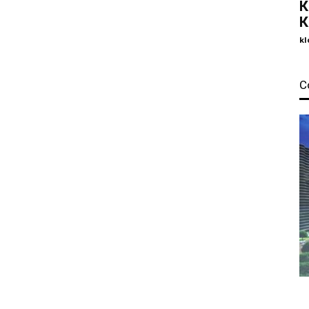
К
К
kl
С