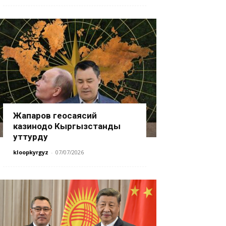
Жапаров геосаясий
казинодо Кыргызстанды
уттурду
kloopkyrgyz
-
07/07/2026