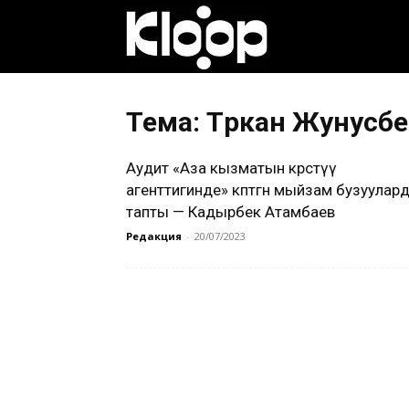
Клооп
кыргызча
Тема: Төрөкан Жунусб
Аудит «Аза кызматын көрсөтүү
|
агенттигинде» көптөгөн мыйзам бузуулар
тапты — Кадырбек Атамбаев
Редакция
-
20/07/2023
Кыргызстан
жаңылыктары