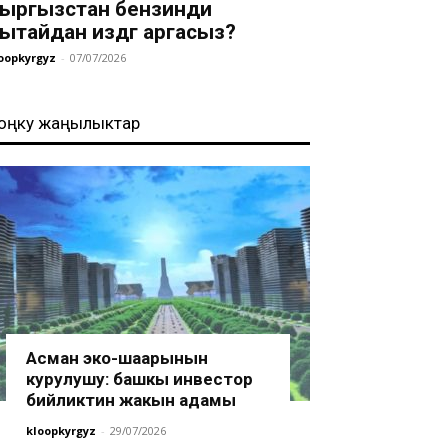
ыргызстан бензинди
ытайдан издөөгө аргасыз?
oopkyrgyz
-
07/07/2026
оңку жаңылыктар
Асман эко-шаарынын
курулушу: башкы инвестор
бийликтин жакын адамы
kloopkyrgyz
-
29/07/2026