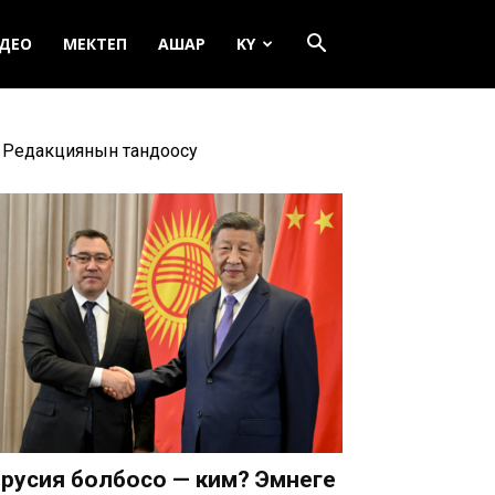
ДЕО
МЕКТЕП
АШАР
KY
Редакциянын тандоосу
русия болбосо — ким? Эмнеге