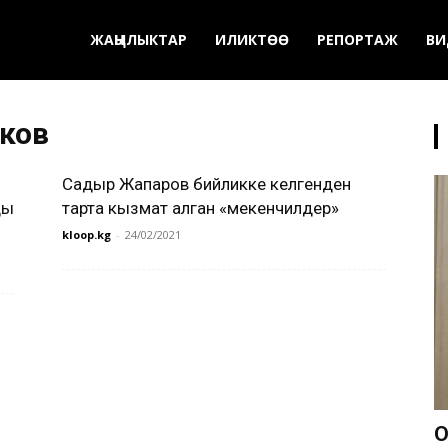
ЖАҢЫЛЫКТАР
ИЛИКТӨӨ
РЕПОРТАЖ
ВИ
еков
Садыр Жапаров бийликке келгенден
ды
тарта кызмат алган «мекенчилдер»
kloop.kg
-
24/02/2021
О