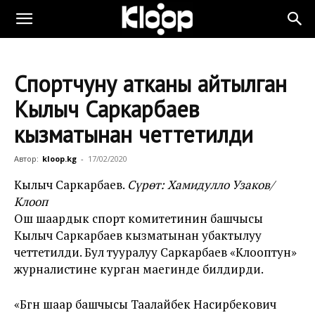
Спортчуну атканы айтылган
Кылыч Саркарбаев
кызматынан четтетилди
Автор:
kloop.kg
-
17/02/2020
Кылыч Саркарбаев.
Сүрөт: Хамидулло Узаков/
Клооп
Ош шаардык спорт комитетинин башчысы
Кылыч Саркарбаев кызматынан убактылуу
четтетилди. Бул тууралуу Саркарбаев «Клооптун»
журналистине курган маегинде билдирди.
«Бүгүн шаар башчысы Таалайбек Насирбекович