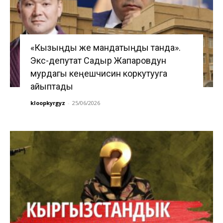
«Кызыңды же мандатыңды танда».
Экс-депутат Садыр Жапаровдун
мурдагы кеңешчисин коркутууга
айыптады
kloopkyrgyz
-
25/06/2026