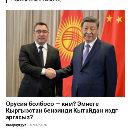
Орусия болбосо — ким? Эмнеге
Кыргызстан бензинди Кытайдан издөөгө
аргасыз?
kloopkyrgyz
-
07/07/2026