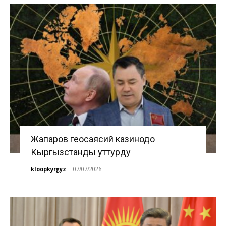
Жапаров геосаясий казинодо
Кыргызстанды уттурду
kloopkyrgyz
-
07/07/2026