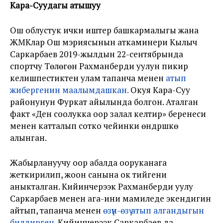
Кара-Суудагы атышуу
Ош облустук ички иштер башкармалыгы жана
ЖМКлар Ош мэриясынын аткаминери Кылыч
Саркарбаев 2019-жылдын 22-сентябрында
спортчу Төлөгөн Рахманберди уулун пикир
келишпестиктен улам тапанча менен
атып
жибергенин маалымдашкан.
Окуя Кара-Суу
районунун Фуркат айылында болгон. Аталган
факт «Ден соолукка оор залал келтирүү» беренеси
менен катталып сотко чейинки өндүрүшкө
алынган.
Жабырлануучу оор абалда ооруканага
жеткирилип, жоон санына ок тийгени
аныкталган. Кийинчерээк Рахманберди уулу
Саркарбаев менен ага-ини мамиледе экендигин
айтып, тапанча менен
өзүн-өзү атып алгандыгын
билдирген
. Кийинчерээк Саркарбаев да