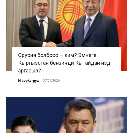
Орусия болбосо — ким? Эмнеге
Кыргызстан бензинди Кытайдан издөөгө
аргасыз?
kloopkyrgyz
-
07/07/2026