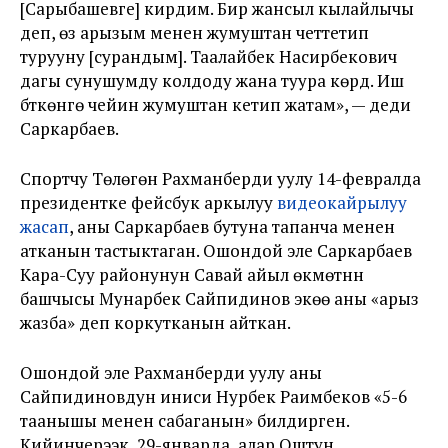
[Сарыбашевге] кирдим. Бир жансыл кылайлычы
деп, өз арызым менен жумуштан четтетип
турууну [сурандым]. Таалайбек Насирбекович
дагы сунушумду колдоду жана туура көрдү. Иш
бүткөнгө чейин жумуштан кетип жатам», — деди
Саркарбаев.
Спортчу Төлөгөн Рахманберди уулу 14-февралда
президентке фейсбук аркылуу
видеокайрылуу
жасап
, аны Саркарбаев бутуна тапанча менен
атканын тастыктаган. Ошондой эле Саркарбаев
Кара-Суу районунун Савай айыл өкмөтүнүн
башчысы Мунарбек Сайпидинов экөө аны «арыз
жазба» деп коркутканын айткан.
Ошондой эле Рахманберди уулу аны
Сайпидиновдун иниси Нурбек Раимбеков «5-6
таанышы менен сабаганын» билдирген.
Кийинчерээк, 29-январда, алар Оштун