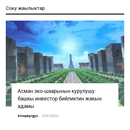
Соңку жаңылыктар
Асман эко-шаарынын курулушу:
башкы инвестор бийликтин жакын
адамы
kloopkyrgyz
-
29/07/2026