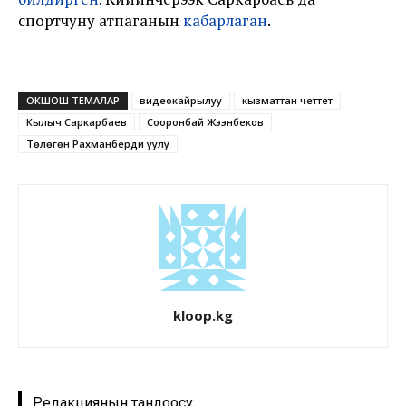
спортчуну атпаганын
кабарлаган
.
ОКШОШ ТЕМАЛАР
видеокайрылуу
кызматтан четтетүү
Кылыч Саркарбаев
Сооронбай Жээнбеков
Төлөгөн Рахманберди уулу
kloop.kg
Редакциянын тандоосу