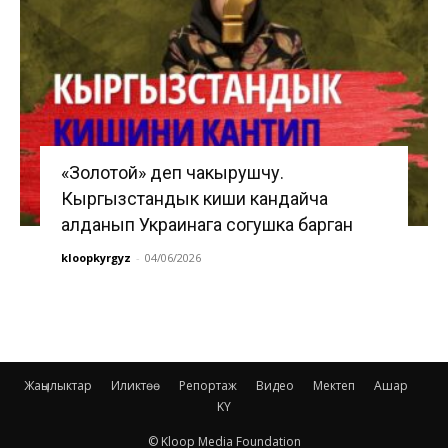
«Золотой» деп чакырушчу.
Кыргызстандык киши кандайча
алданып Украинага согушка барган
kloopkyrgyz
-
04/06/2026
Жаңылыктар
Иликтөө
Репортаж
Видео
Мектеп
Ашар
KY
© Kloop Media Foundation