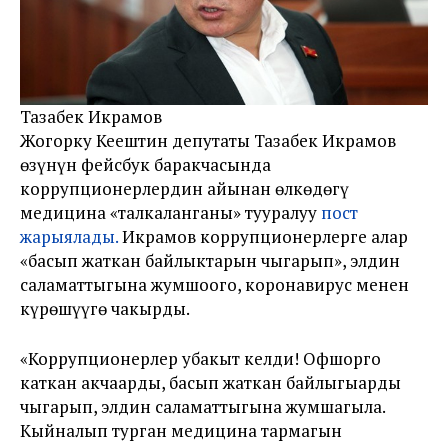
Тазабек Икрамов
Жогорку Кеңештин депутаты Тазабек Икрамов
өзүнүн фейсбук баракчасында
коррупционерлердин айынан өлкөдөгү
медицина «талкаланганы» тууралуу
пост
жарыялады.
Икрамов коррупционерлерге алар
«басып жаткан байлыктарын чыгарып», элдин
саламаттыгына жумшоого, коронавирус менен
күрөшүүгө чакырды.
«Коррупционерлер убакыт келди! Офшорго
каткан акчаңарды, басып жаткан байлыгыңарды
чыгарып, элдин саламаттыгына жумшагыла.
Кыйналып турган медицина тармагын