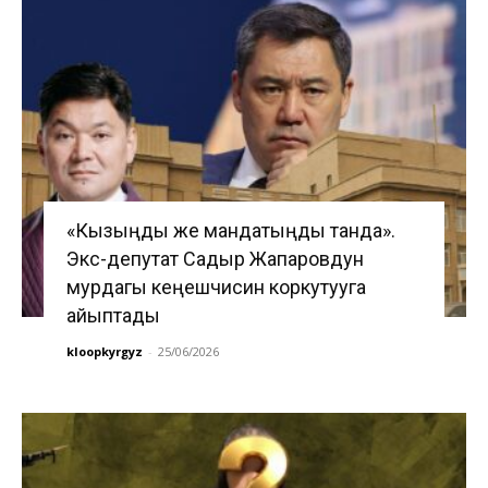
«Кызыңды же мандатыңды танда».
Экс-депутат Садыр Жапаровдун
мурдагы кеңешчисин коркутууга
айыптады
kloopkyrgyz
-
25/06/2026