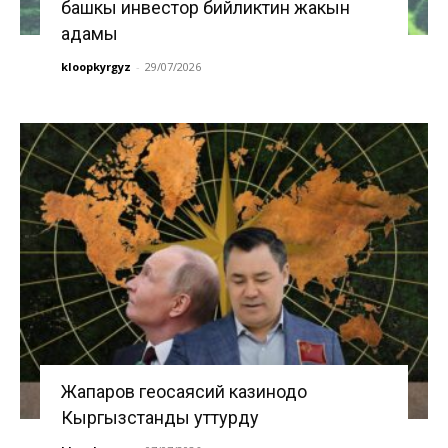
башкы инвестор бийликтин жакын
адамы
kloopkyrgyz
-
29/07/2026
Жапаров геосаясий казинодо
Кыргызстанды уттурду