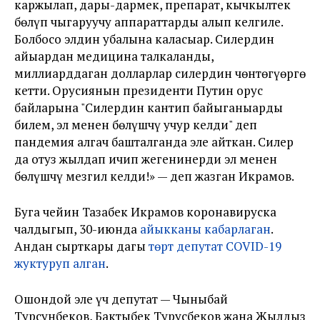
каржылап, дары-дармек, препарат, кычкылтек
бөлүп чыгаруучу аппараттарды алып келгиле.
Болбосо элдин убалына каласыңар. Силердин
айыңардан медицина талкаланды,
миллиарддаган долларлар силердин чөнтөгүңөргө
кетти. Орусиянын президенти Путин орус
байларына "Силердин кантип байыганыңарды
билем, эл менен бөлүшчү учур келди" деп
пандемия алгач башталганда эле айткан. Силер
да отуз жылдап ичип жегенинерди эл менен
бөлүшчү мезгил келди!» — деп жазган Икрамов.
Буга чейин Тазабек Икрамов коронавируска
чалдыгып, 30-июнда
айыкканы кабарлаган
.
Андан сырткары дагы
төрт депутат COVID-19
жуктуруп алган
.
Ошондой эле үч депутат — Чыныбай
Турсунбеков, Бактыбек Турусбеков жана Жылдыз