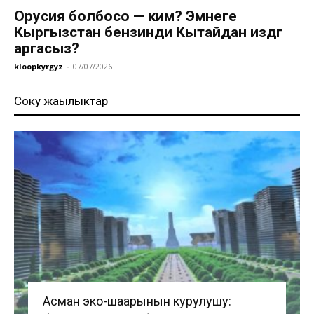
Орусия болбосо — ким? Эмнеге
Кыргызстан бензинди Кытайдан издөөгө
аргасыз?
kloopkyrgyz
-
07/07/2026
Соңку жаңылыктар
Асман эко-шаарынын курулушу: