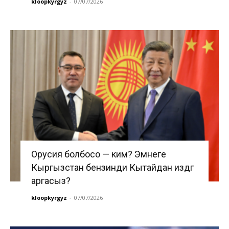
kloopkyrgyz
-
07/07/2026
Орусия болбосо — ким? Эмнеге
Кыргызстан бензинди Кытайдан издөөгө
аргасыз?
kloopkyrgyz
-
07/07/2026