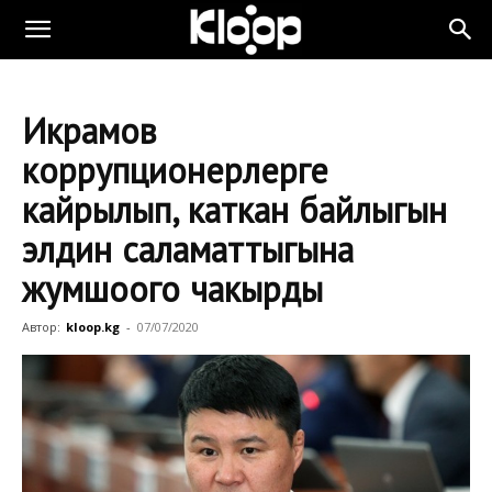
Икрамов
коррупционерлерге
кайрылып, каткан байлыгын
элдин саламаттыгына
жумшоого чакырды
Автор:
kloop.kg
-
07/07/2020