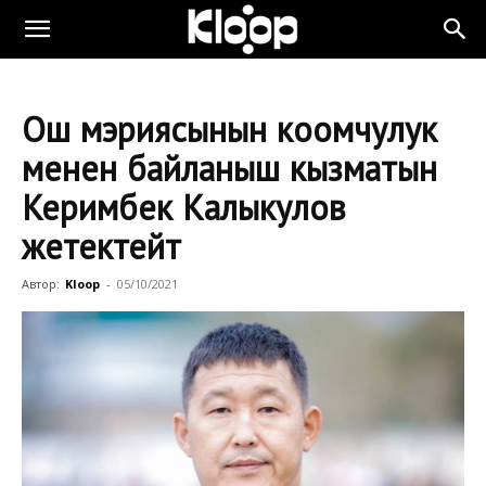
Ош мэриясынын коомчулук
менен байланыш кызматын
Керимбек Калыкулов
жетектейт
Автор:
Kloop
-
05/10/2021