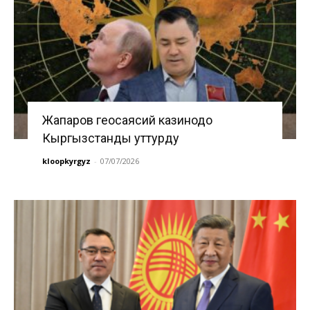
Жапаров геосаясий казинодо
Кыргызстанды уттурду
kloopkyrgyz
-
07/07/2026