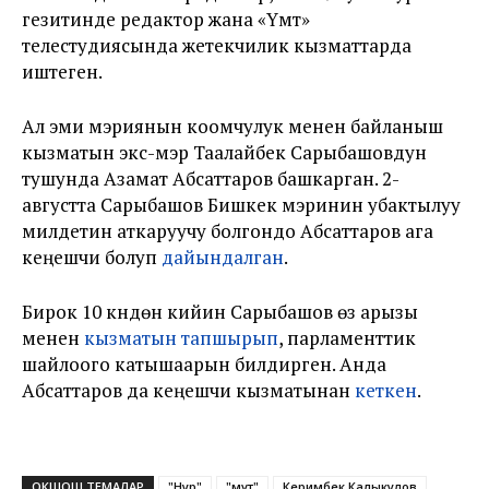
гезитинде редактор жана «Үмүт»
телестудиясында жетекчилик кызматтарда
иштеген.
Ал эми мэриянын коомчулук менен байланыш
кызматын экс-мэр Таалайбек Сарыбашовдун
тушунда Азамат Абсаттаров башкарган. 2-
августта Сарыбашов Бишкек мэринин убактылуу
милдетин аткаруучу болгондо Абсаттаров ага
кеңешчи болуп
дайындалган
.
Бирок 10 күндөн кийин Сарыбашов өз арызы
менен
кызматын тапшырып
, парламенттик
шайлоого катышаарын билдирген. Анда
Абсаттаров да кеңешчи кызматынан
кеткен
.
ОКШОШ ТЕМАЛАР
"Нур"
"Үмүт"
Керимбек Калыкулов