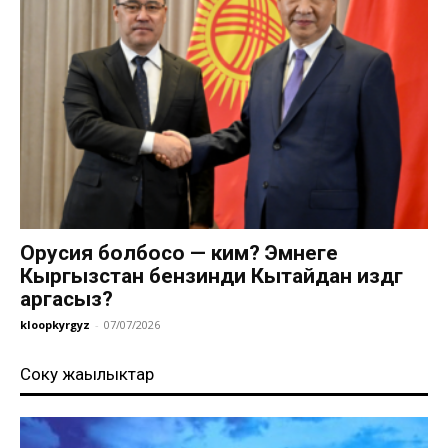
Орусия болбосо — ким? Эмнеге
Кыргызстан бензинди Кытайдан издөөгө
аргасыз?
kloopkyrgyz
-
07/07/2026
Соңку жаңылыктар