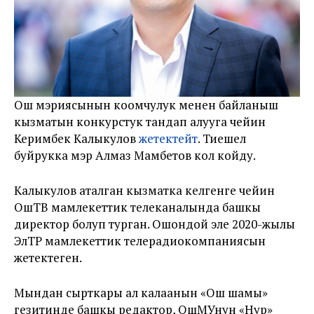
Ош мэриясынын коомчулук менен байланыш
кызматын конкурстук тандап алууга чейин
Керимбек Калыкулов
жетектейт
. Тиешелүү
буйрукка мэр Алмаз Мамбетов кол койду.
Калыкулов аталган кызматка келгенге чейин
ОшТВ мамлекеттик телеканалында башкы
директор болуп турган. Ошондой эле 2020-жылы
ЭлТР мамлекеттик телерадиокомпаниясын
жетектеген.
Мындан сырткары ал калаанын «Ош шамы»
гезитинде башкы редактор, ОшМУнун «Нур»