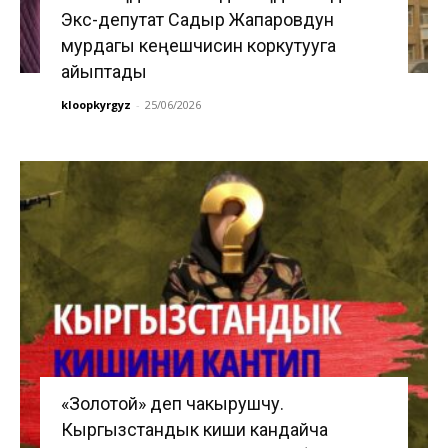
Экс-депутат Садыр Жапаровдун
мурдагы кеңешчисин коркутууга
айыптады
kloopkyrgyz
-
25/06/2026
«Золотой» деп чакырушчу.
Кыргызстандык киши кандайча