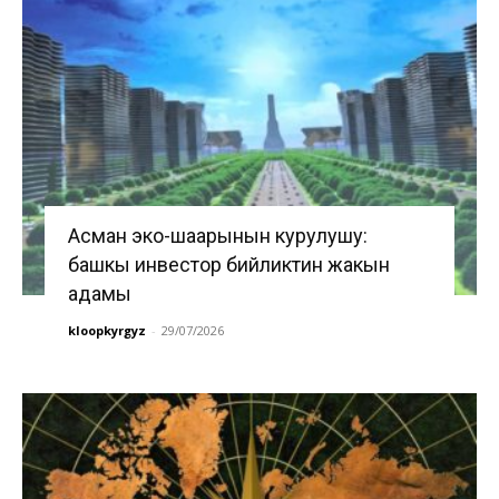
Асман эко-шаарынын курулушу:
башкы инвестор бийликтин жакын
адамы
kloopkyrgyz
-
29/07/2026