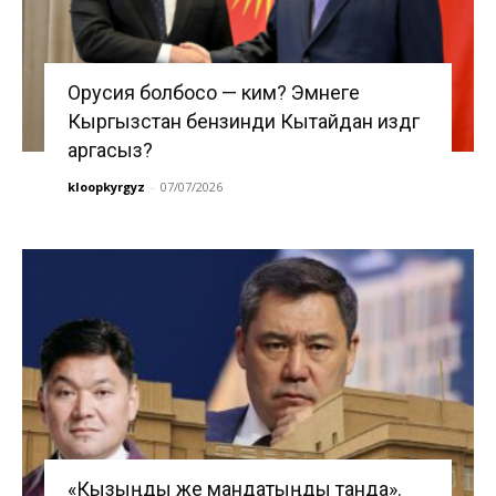
Орусия болбосо — ким? Эмнеге
Кыргызстан бензинди Кытайдан издөөгө
аргасыз?
kloopkyrgyz
-
07/07/2026
«Кызыңды же мандатыңды танда».