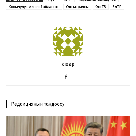
Коомчулук менен байланыш
Ош мэриясы
ОшТВ
ЭлТР
Kloop
Редакциянын тандоосу