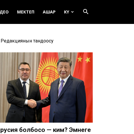
ДЕО
МЕКТЕП
АШАР
KY
Редакциянын тандоосу
русия болбосо — ким? Эмнеге