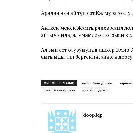
Арадан эки ай өтүп сот Калмуратовду
Анткен менен Жамгырчиев мамлеке
айтымында, ал «мамлекетке зыян кел
Ал эми сот отурумунда ишкер Эмир 
чыгымды төлөп бергенин, аларга доос
ОКШОШ ТЕМАЛАР
Бакыт Калмуратов
Биринчи
Эмил Жамгырчиев
өрдөк эти чуусу
kloop.kg