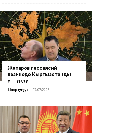
Жапаров геосаясий
казинодо Кыргызстанды
уттурду
kloopkyrgyz
-
07/07/2026