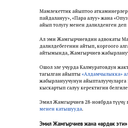
Мамлекеттик айыптоо аткаминерлер
пайдалануу», «Пара алуу» жана «Опу
айып толугу менен далилденген деп 
Ал эми Жамгырчиевдин адвокаты Ма
далилдебегенин айтып, коргоого ал
айтымында, Жамгырчиев жабырланууч
Ошол эле учурда Калмуратовдун жак
тагылган айыпты
«Алдамчылыкка» ал
жабырлануучунун айыпталуучуларга 
кыскартып салуу керектигин белгиле
Эмил Жамгырчиев 28-ноябрда өтүүчү
менен катышууда
.
Эмил Жамгырчиев жана «өрдөк эти»