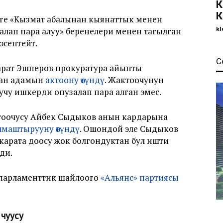
К
К
ге «Кызмат абалынан кыянаттык менен
kl
залап пара алуу» беренелери менен тагылган
эсептейт.
С
рат Эшперов прокуратура айыпты
ган адамын
актоону өтүндү
. Жактоочунун
у ишкерди опузалап пара алган эмес.
тоочусу Айбек Сыдыков анын кардарына
маштырууну өтүндү
. Ошондой эле Сыдыков
карата доосу жок болгондуктан бул ишти
ди.
 парламенттик шайлоого
«Альянс» партиясы
 чуусу