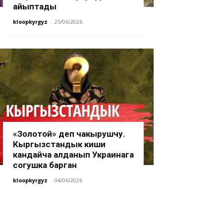
айыптады
kloopkyrgyz
-
25/06/2026
«Золотой» деп чакырушчу.
Кыргызстандык киши
кандайча алданып Украинага
согушка барган
kloopkyrgyz
-
04/06/2026