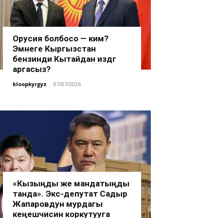
Орусия болбосо — ким?
Эмнеге Кыргызстан
бензинди Кытайдан издөөгө
аргасыз?
kloopkyrgyz
-
07/07/2026
«Кызыңды же мандатыңды
танда». Экс-депутат Садыр
Жапаровдун мурдагы
кеңешчисин коркутууга