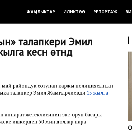
ЖАҢЫЛЫКТАР
ИЛИКТӨӨ
РЕПОРТАЖ
ВИ
ын» талапкери Эмил
а кесүүнү өтүндү
и май райондук сотунан каржы полициясынын
аттыка талапкер Эмил Жамгырчиевди
15 жылга
түн аппарат жетекчисинин экс-орун басары
 жеке ишкерден 50 миң доллар пара
О