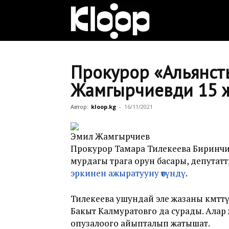
Клооп
кыргызча
Прокурор «Альянст
Жамгырчиевди 15 жылг
|
Автор:
kloop.kg
-
16/11/2021
Эмил Жамгырчиев
Кыргызстан
Прокурор Тамара Тилекеева Биринч
мурдагы төрага орун басары, депут
эркинен ажыратууну өтүндү
.
жаңылыктары
Тилекеева ушундай эле жазаны өкмөт
Бакыт Калмуратовго да сурады. Алар
опузалоого айыпталып жатышат.