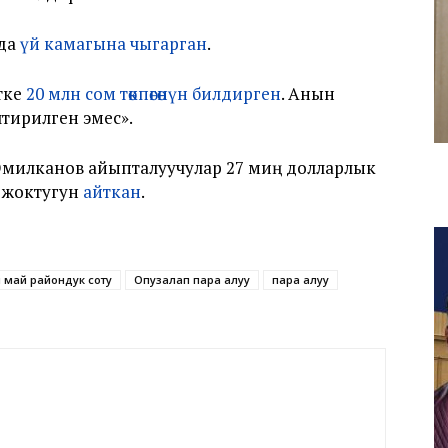
 да
үй камагына чыгарган
.
тке
20 млн сом төкпөгөнүн билдирген
. Анын
тирилген эмес».
Эмилканов айыпталуучулар 27 миң долларлык
у жоктугун
айткан
.
 май райондук соту
Опузалап пара алуу
пара алуу