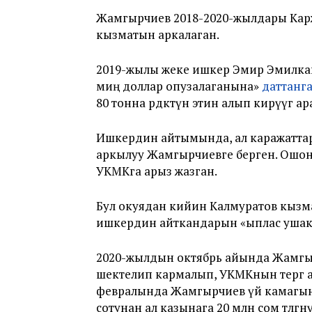
Жамгырчиев 2018-2020-жылдары Карж
кызматын аркалаган.
2019-жылы жеке ишкер Эмир Эмилка
миң доллар опузалаганына»
даттанг
80 тонна өрдөктүн этин алып кирүүгө ар
Ишкердин айтымында, ал каражатта
аркылуу Жамгырчиевге берген. Ошон
УКМКга арыз жазган.
Бул окуядан кийин Калмуратов кыз
ишкердин айткандарын «ыплас ушак
2020-жылдын октябрь айында Жамгыр
шектелип кармалып, УКМКнын тергөө 
февралында Жамгырчиев үй камагы
сотунан ал казынага 20 млн сом төлөг