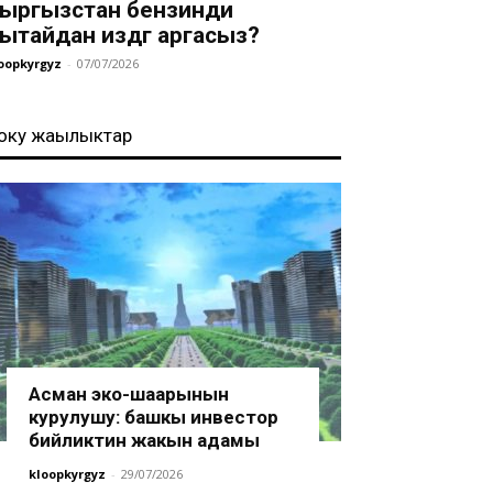
ыргызстан бензинди
ытайдан издөөгө аргасыз?
oopkyrgyz
-
07/07/2026
оңку жаңылыктар
Асман эко-шаарынын
курулушу: башкы инвестор
бийликтин жакын адамы
kloopkyrgyz
-
29/07/2026