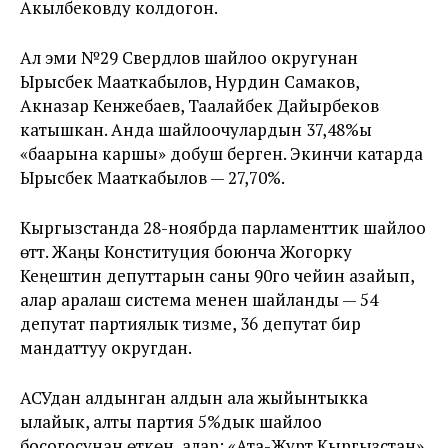
Акылбековду колдогон.
Ал эми №29 Свердлов шайлоо округунан
Ырысбек Мааткабылов, Нурдин Самаков,
Акназар Кенжебаев, Таалайбек Дайырбеков
катышкан. Анда шайлоочулардын 37,48%ы
«баарына каршы» добуш берген. Экинчи катарда
Ырысбек Мааткабылов — 27,70%.
Кыргызстанда 28-ноябрда парламенттик шайлоо
өттү. Жаңы Конституция боюнча Жогорку
Кеңештин депуттарын саны 90го чейин азайып,
алар аралаш система менен шайланды — 54
депутат партиялык тизме, 36 депутат бир
мандаттуу округдан.
АСУдан алдынган алдын ала жыйынтыкка
ылайык, алты партия 5%дык шайлоо
босогосунан өткөн, алар: «Ата-Журт Кыргызстан»,