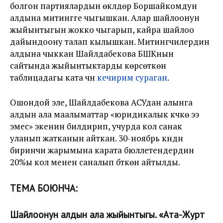
болгон партиялардын өкүлдөрү Боршайкомдун
алдына митингге чыгышкан. Алар шайлоонун
жыйынтыгын жокко чыгарып, кайра шайлоо
дайындоону талап кылышкан. Митингчилердин
алдына чыккан Шайлдабекова БШКнын
сайтында жыйынтыктарды көрсөткөн
таблицадагы ката үчүн
кечирим сураган
.
Ошондой эле, Шайлдабекова АСУдан алынга
алдын ала маалыматтар «юридикалык күчкө ээ
эмес» экенин билдирип, учурда кол санак
уланып жатканын айткан. 30-ноябрь күндүн
биринчи жарымына карата бюллетендердин
20%ы кол менен саналып бүткөнү айтылды.
ТЕМА БОЮНЧА:
Шайлоонун алдын ала жыйынтыгы. «Ата-Журт