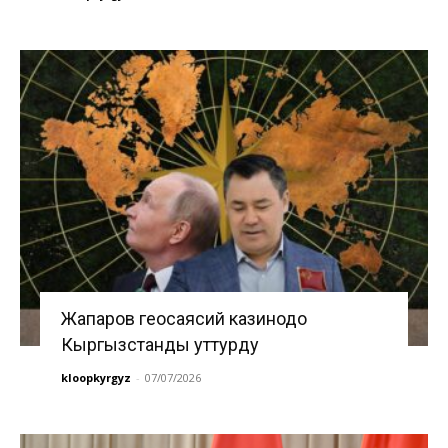
Жапаров геосаясий казинодо
Кыргызстанды уттурду
kloopkyrgyz
-
07/07/2026