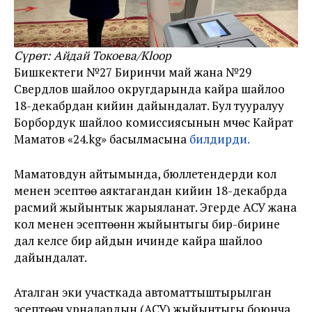
Сүрөт: Айдай Токоева/Kloop
Бишкектеги №27 Биринчи май жана №29
Свердлов шайлоо округдарында кайра шайлоо
18-декабрдан кийин дайындалат. Бул тууралуу
Борбордук шайлоо комиссиясынын мүчөсү Кайрат
Маматов «24.kg» басылмасына
билдирди.
Маматовдун айтымында, бюллетендерди кол
менен эсептөө аяктагандан кийин 18-декабрда
расмий жыйынтык жарыяланат. Эгерде АСУ жана
кол менен эсептөөнүн жыйынтыгы бир-бирине
дал келсе бир айдын ичинде кайра шайлоо
дайындалат.
Аталган эки участкада автоматтыштырылган
эсептөөчү урналардын (АСУ) жыйынтыгы боюнча