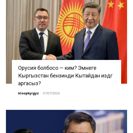
Орусия болбосо — ким? Эмнеге
Кыргызстан бензинди Кытайдан издөөгө
аргасыз?
kloopkyrgyz
-
07/07/2026