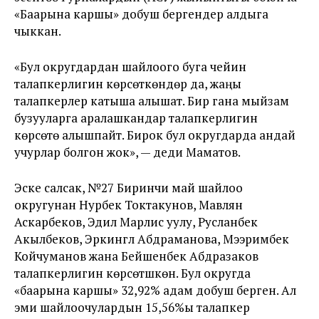
«Баарына каршы» добуш бергендер алдыга
чыккан.
«Бул округдардан шайлоого буга чейин
талапкерлигин көрсөткөндөр да, жаңы
талапкерлер катыша алышат. Бир гана мыйзам
бузууларга аралашкандар талапкерлигин
көрсөтө алышпайт. Бирок бул округдарда андай
учурлар болгон жок», — деди Маматов.
Эске салсак, №27 Биринчи май шайлоо
округунан Нурбек Токтакунов, Мавлян
Аскарбеков, Эдил Марлис уулу, Русланбек
Акылбеков, Эркингүл Абдраманова, Мээримбек
Койчуманов жана Бейшенбек Абдразаков
талапкерлигин көрсөтүшкөн. Бул округда
«баарына каршы» 32,92% адам добуш берген. Ал
эми шайлоочулардын 15,56%ы талапкер