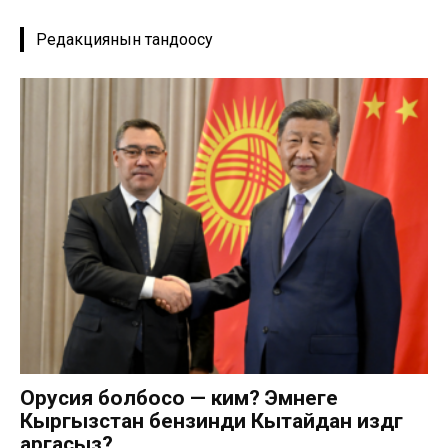
Редакциянын тандоосу
Орусия болбосо — ким? Эмнеге
Кыргызстан бензинди Кытайдан издөөгө
аргасыз?