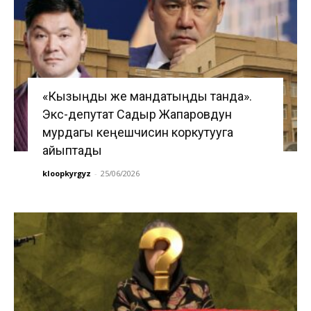
«Кызыңды же мандатыңды танда».
Экс-депутат Садыр Жапаровдун
мурдагы кеңешчисин коркутууга
айыптады
kloopkyrgyz
-
25/06/2026