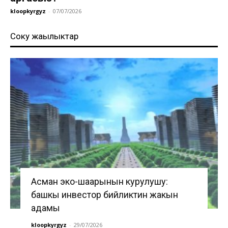
kloopkyrgyz
-
07/07/2026
Соңку жаңылыктар
Асман эко-шаарынын курулушу:
башкы инвестор бийликтин жакын
адамы
kloopkyrgyz
-
29/07/2026