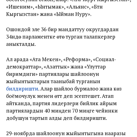
«Ишеним», «Ынтымак», «Альянс», «Бүтүн
Кыргызстан» жана «Ыйман Нуру».
Ошондой эле 36 бир мандаттуу округдардан
34үндө парламентке өтө турган талапкерлер
аныкталды.
Ал арада «Ата Мекен», «Реформа», «Социал-
демократтар», «Азаттык» жана «Улуттар
биримдиги» партиялары шайлоонун
жыйынтыктарын тааныбай турганын
билдиришти
. Алар шайлоо бурмалоо жана көз
боёмочулук менен өттү деп эсептешет. Атап
айтканда, партия лидерлери бийлик айрым
партиялардын 40 миңден 70 миңге чейинки
добушун тартып алды деп билдиришти.
29-ноябрда шайлоонун жыйынтыгына нааразы