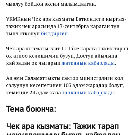
чыңалуу бойдон экени малымдалган.
УКМКнын Чек ара кызматы Баткендеги кыргыз-
тажик чек арасында 17-сентябрга караган түн
тынч өткөнүн
билдирген
.
Чек ара кызматы саат 11:15ке карата тажик тарап
ок атпоо келишимин бузуп, Достук айылына
кайрадан ок чыгарып
жатканын кабарлады
.
Ал эми Саламаттыкты сактоо министрлиги кол
салуунун кесепетинен 103 адам жарадар болуп,
кеминде 24 адам каза
тапканын кабарлады
.
Тема боюнча:
Чек ара кызматы: Тажик тарап
макулдашууну бузуп, кайрадан