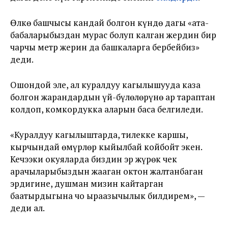
Өлкө башчысы кандай болгон күндө дагы «ата-
бабаларыбыздан мурас болуп калган жердин бир
чарчы метр жерин да башкаларга бербейбиз»
деди.
Ошондой эле, ал куралдуу кагылышууда каза
болгон жарандардын үй-бүлөлөрүнө ар тараптан
колдоп, комкордукка аларын баса белгиледи.
«Куралдуу кагылыштарда, тилекке каршы,
кырчындай өмүрлөр кыйылбай койбойт экен.
Кечээки окуяларда биздин эр жүрөк чек
арачыларыбыздын жааган октон жалтанбаган
эрдигине, душман мизин кайтарган
баатырдыгына чоң ыраазычылык билдирем», —
деди ал.