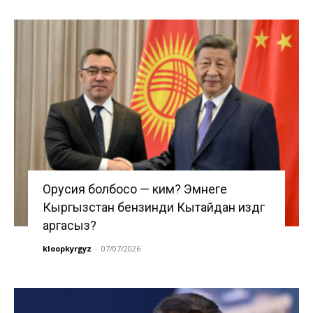
Орусия болбосо — ким? Эмнеге
Кыргызстан бензинди Кытайдан издөөгө
аргасыз?
kloopkyrgyz
-
07/07/2026