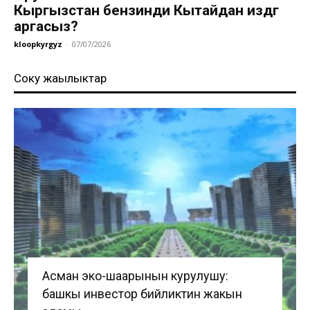
Кыргызстан бензинди Кытайдан издөөгө
аргасыз?
kloopkyrgyz
-
07/07/2026
Соңку жаңылыктар
Асман эко-шаарынын курулушу:
башкы инвестор бийликтин жакын