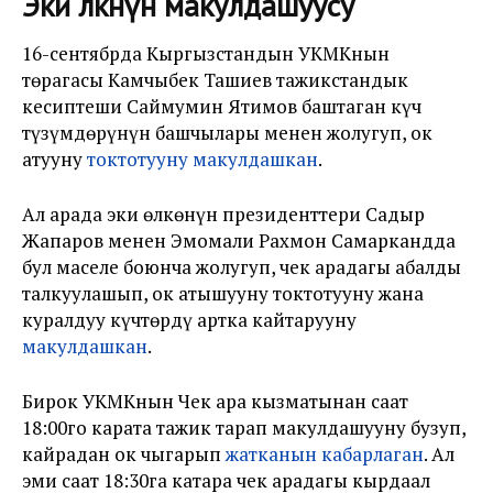
Эки өлкөнүн макулдашуусу
16-сентябрда Кыргызстандын УКМКнын
төрагасы Камчыбек Ташиев тажикстандык
кесиптеши Саймумин Ятимов баштаган күч
түзүмдөрүнүн башчылары менен жолугуп, ок
атууну
токтотууну макулдашкан
.
Ал арада эки өлкөнүн президенттери Садыр
Жапаров менен Эмомали Рахмон Самаркандда
бул маселе боюнча жолугуп, чек арадагы абалды
талкуулашып, ок атышууну токтотууну жана
куралдуу күчтөрдү артка кайтарууну
макулдашкан
.
Бирок УКМКнын Чек ара кызматынан саат
18:00го карата тажик тарап макулдашууну бузуп,
кайрадан ок чыгарып
жатканын кабарлаган
. Ал
эми саат 18:30га катара чек арадагы кырдаал