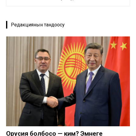
Редакциянын тандоосу
Орусия болбосо — ким? Эмнеге