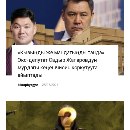
«Кызыңды же мандатыңды танда».
Экс-депутат Садыр Жапаровдун
мурдагы кеңешчисин коркутууга
айыптады
kloopkyrgyz
-
25/06/2026