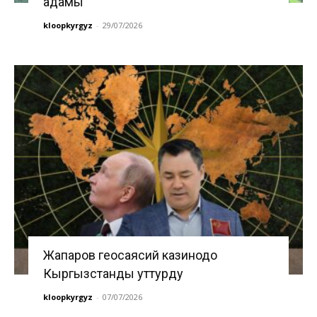
адамы
kloopkyrgyz
-
29/07/2026
Жапаров геосаясий казинодо
Кыргызстанды уттурду
kloopkyrgyz
-
07/07/2026