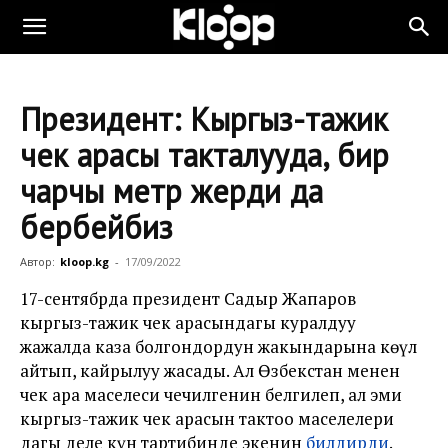
Президент: Кыргыз-тажик
чек арасы такталууда, бир
чарчы метр жерди да
бербейбиз
Автор:
kloop.kg
-
17/09/2022
17-сентябрда президент Садыр Жапаров
кыргыз-тажик чек арасындагы куралдуу
жаңжалда каза болгондордун жакындарына көңүл
айтып, кайрылуу жасады. Ал Өзбекстан менен
чек ара маселеси чечилгенин белгилеп, ал эми
кыргыз-тажик чек арасын тактоо маселелери
дагы деле күн тартибинде экенин
билдирди
.