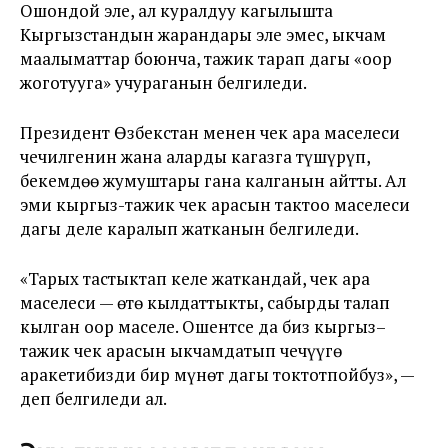
Ошондой эле, ал куралдуу кагылышта
Кыргызстандын жарандары эле эмес, ыкчам
маалыматтар боюнча, тажик тарап дагы «оор
жоготууга» учураганын белгиледи.
Президент Өзбекстан менен чек ара маселеси
чечилгенин жана аларды кагазга түшүрүп,
бекемдөө жумуштары гана калганын айтты. Ал
эми кыргыз-тажик чек арасын тактоо маселеси
дагы деле каралып жатканын белгиледи.
«Тарых тастыктап келе жаткандай, чек ара
маселеси — өтө кылдаттыкты, сабырды талап
кылган оор маселе. Ошентсе да биз кыргыз–
тажик чек арасын ыкчамдатып чечүүгө
аракетибизди бир мүнөт дагы токтотпойбуз», —
деп белгиледи ал.