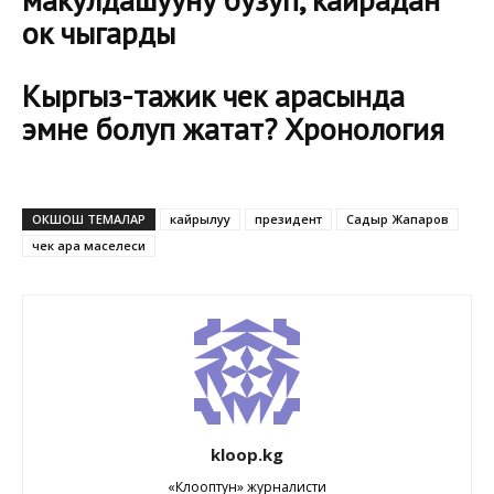
ок чыгарды
Кыргыз-тажик чек арасында
эмне болуп жатат? Хронология
ОКШОШ ТЕМАЛАР
кайрылуу
президент
Садыр Жапаров
чек ара маселеси
kloop.kg
«Клооптун» журналисти