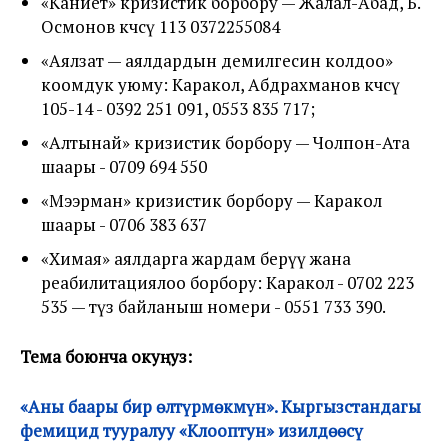
«Каниет» кризистик борбору — Жалал-Абад, Б.
Осмонов көчөсү 113 0372255084
«Аялзат — аялдардын демилгесин колдоо»
коомдук уюму: Каракол, Абдрахманов көчөсү
105-14 - 0392 251 091, 0553 835 717;
«Алтынай» кризистик борбору — Чолпон-Ата
шаары - 0709 694 550
«Мээрман» кризистик борбору — Каракол
шаары - 0706 383 637
«Химая» аялдарга жардам берүү жана
реабилитациялоо борбору: Каракол - 0702 223
535 — түз байланыш номери - 0551 733 390.
Тема боюнча окуңуз:
«Аны баары бир өлтүрмөкмүн». Кыргызстандагы
фемицид тууралуу «Клооптун» изилдөөсү