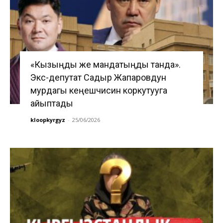
«Кызыңды же мандатыңды танда».
Экс-депутат Садыр Жапаровдун
мурдагы кеңешчисин коркутууга
айыптады
kloopkyrgyz
-
25/06/2026