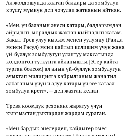
Ал жолдошунда калган балдары да зомбулук
көрүшү мүмкүн деп чочулап жатканын айткан.
«Мен, үч баланын энеси катары, балдарымдан
айрылып, моралдык жактан кыйналып жатам.
Бакыт Төрөев улуу кызым менен уулумду (Раида
менен Расул) мени кайтып келишим үчүн жана
үй-бүлөлүк зомбулугун улантуу максатында
колдонгон туткунга айланышты. [Эгер кайта
турган болсом] ал анын үй-бүлөлүк зомбулугун
ачыктап милицияга кайрылганым жана тил
албаганым үчүн өч алуу катары үч эсе катаал
зомбулук көрсөтөт», — деп жазган келин.
Төрөева коомдук резонанс жаратуу үчүн
кыргызстандыктардан жардам сураган.
«Мен бардык энелерден, кайдыгер эмес
жарандардан ушул постту [Инстаграмдагы]