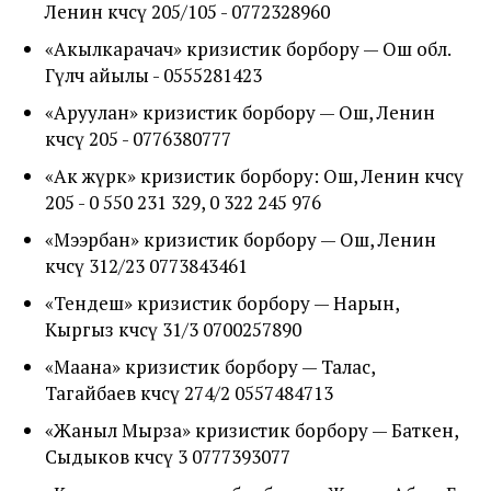
Ленин көчөсү 205/105 - 0772328960
«Акылкарачач» кризистик борбору — Ош обл.
Гүлчө айылы - 0555281423
«Аруулан» кризистик борбору — Ош, Ленин
көчөсү 205 - 0776380777
«Ак жүрөк» кризистик борбору: Ош, Ленин көчөсү
205 - 0 550 231 329, 0 322 245 976
«Мээрбан» кризистик борбору — Ош, Ленин
көчөсү 312/23 0773843461
«Тендеш» кризистик борбору — Нарын,
Кыргыз көчөсү 31/3 0700257890
«Маана» кризистик борбору — Талас,
Тагайбаев көчөсү 274/2 0557484713
«Жаныл Мырза» кризистик борбору — Баткен,
Сыдыков көчөсү 3 0777393077