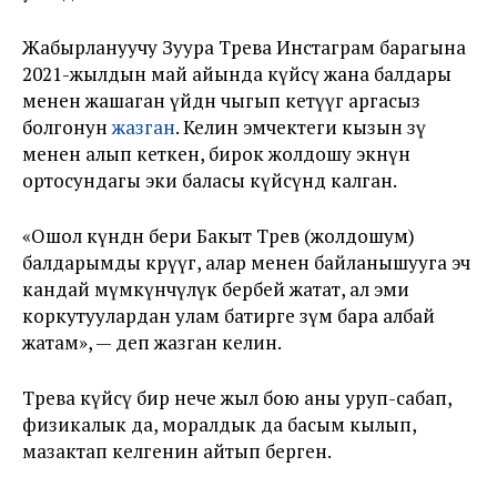
Жабырлануучу Зуура Төрөева Инстаграм барагына
2021-жылдын май айында күйөөсү жана балдары
менен жашаган үйдөн чыгып кетүүгө аргасыз
болгонун
жазган
. Келин эмчектеги кызын өзү
менен алып кеткен, бирок жолдошу экөөнүн
ортосундагы эки баласы күйөөсүндө калган.
«Ошол күндөн бери Бакыт Төрөев (жолдошум)
балдарымды көрүүгө, алар менен байланышууга эч
кандай мүмкүнчүлүк бербей жатат, ал эми
коркутуулардан улам батирге өзүм бара албай
жатам», — деп жазган келин.
Төрөева күйөөсү бир нече жыл бою аны уруп-сабап,
физикалык да, моралдык да басым кылып,
мазактап келгенин айтып берген.