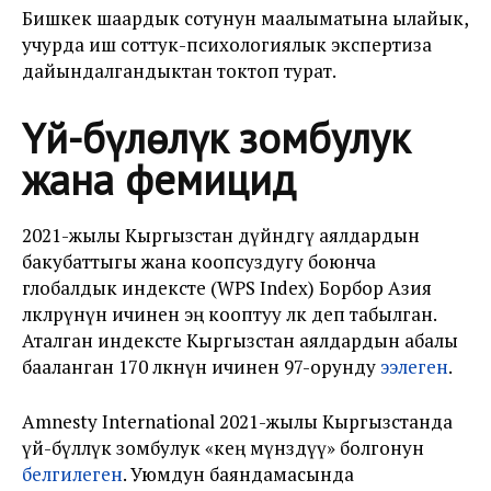
Бишкек шаардык сотунун маалыматына ылайык,
учурда иш соттук-психологиялык экспертиза
дайындалгандыктан токтоп турат.
Үй-бүлөлүк зомбулук
жана фемицид
2021-жылы Кыргызстан дүйнөдөгү аялдардын
бакубаттыгы жана коопсуздугу боюнча
глобалдык индексте (WPS Index) Борбор Азия
өлкөлөрүнүн ичинен эң кооптуу өлкө деп табылган.
Аталган индексте Кыргызстан аялдардын абалы
бааланган 170 өлкөнүн ичинен 97-орунду
ээлеген
.
Amnesty International 2021-жылы Кыргызстанда
үй-бүлөлүк зомбулук «кең мүнөздүү» болгонун
белгилеген
. Уюмдун баяндамасында