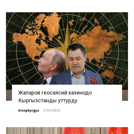
Жапаров геосаясий казинодо
Кыргызстанды уттурду
kloopkyrgyz
-
07/07/2026