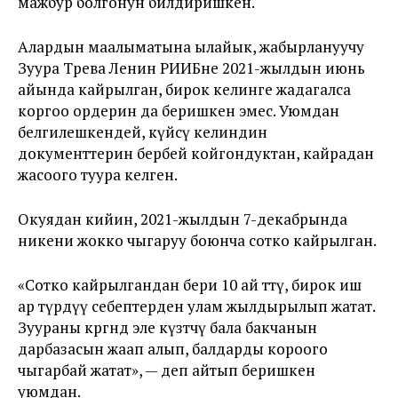
мажбур болгонун билдиришкен.
Алардын маалыматына ылайык, жабырлануучу
Зуура Төрөева Ленин РИИБне 2021-жылдын июнь
айында кайрылган, бирок келинге жадагалса
коргоо ордерин да беришкен эмес. Уюмдан
белгилешкендей, күйөөсү келиндин
документтерин бербей койгондуктан, кайрадан
жасоого туура келген.
Окуядан кийин, 2021-жылдын 7-декабрында
никени жокко чыгаруу боюнча сотко кайрылган.
«Сотко кайрылгандан бери 10 ай өттү, бирок иш
ар түрдүү себептерден улам жылдырылып жатат.
Зуураны көргөндө эле күзөтчү бала бакчанын
дарбазасын жаап алып, балдарды короого
чыгарбай жатат», — деп айтып беришкен
уюмдан.