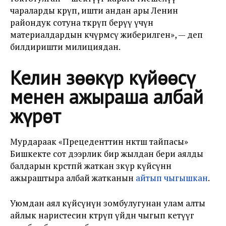
чараларды көрүп, ишти андан ары Ленин
райондук сотуна өткөрүп берүү үчүн
материалдардын көчүрмөсү жиберилген», — деп
билдиришти милициядан.
Келин зөөкүр күйөөсү
менен ажыраша албай
жүрөт
Мурдараак «Прецеденттин өнөктөш тайпасы»
Бишкекте сот дээрлик бир жылдан бери аялды
балдарын көрсөтпөй жаткан зөөкүр күйөөсүнөн
ажыраштыра албай жатканын
айтып чыгышкан
.
Уюмдан аял күйөөсүнүн зомбулугунан улам алты
айлык наристесин көтөрүп үйдөн чыгып кетүүгө