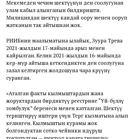
Мекемеден чечим шектүүнүн ден соолугунан
улам кабыл алынганын билдиришти.
Милициядан шектүү кандай оору менен ооруп
жатканын так айтышкан жок.
РИИБнин маалыматына ылайык, Зуура Төрөева
2021-жылдын 17-майында арыз менен
кайрылган. Келин 2021-жылдын 16-майында
кер-мур айтыша кеткендиктен ден соолугуна
залал келтирген жолдошуна чара көрүүнү
суранган.
«Аталган факты кылмыштардын жана
жоруктардын бирдиктүү реестрине “Үй-бүлөлү
зомбулук” беренеси менен катталган. Шектүү
териштирүү иштери үчүн Тергөө кызматына алып
келинген. Кылмыштын курамы жок
болгондуктан сотко чейинки өндүрүш
токтотулган — шектүүгө карата тиешелүү