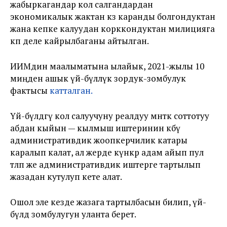
жабыркагандар кол салгандардан
экономикалык жактан көз каранды болгондуктан
жана кепке калуудан корккондуктан милицияга
көп деле кайрылбаганы айтылган.
ИИМдин маалыматына ылайык, 2021-жылы 10
миңден ашык үй-бүлөлүк зордук-зомбулук
фактысы
катталган.
Үй-бүлөдөгү кол салуучуну реалдуу мөөнөткө соттотуу
абдан кыйын — кылмыш иштеринин көбү
административдик жоопкерчилик катары
каралып калат, ал жерде күнөөкөр адам айып пул
төлөп же административдик иштерге тартылып
жазадан кутулуп кете алат.
Ошол эле кезде жазага тартылбасын билип, үй-
бүлөдө зомбулугун уланта берет.