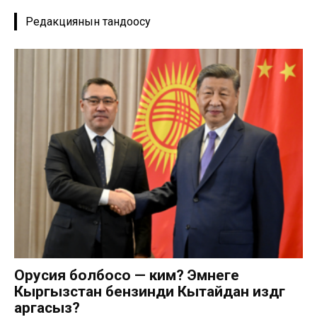
Редакциянын тандоосу
Орусия болбосо — ким? Эмнеге
Кыргызстан бензинди Кытайдан издөөгө
аргасыз?