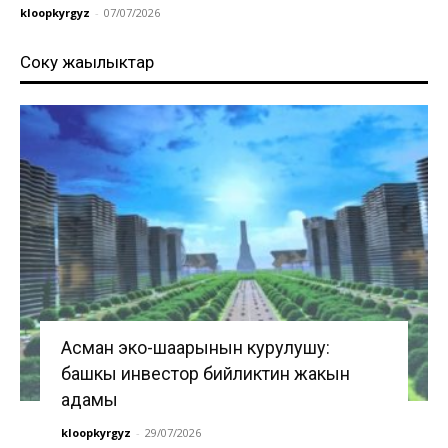
kloopkyrgyz
-
07/07/2026
Соңку жаңылыктар
Асман эко-шаарынын курулушу:
башкы инвестор бийликтин жакын
адамы
kloopkyrgyz
-
29/07/2026