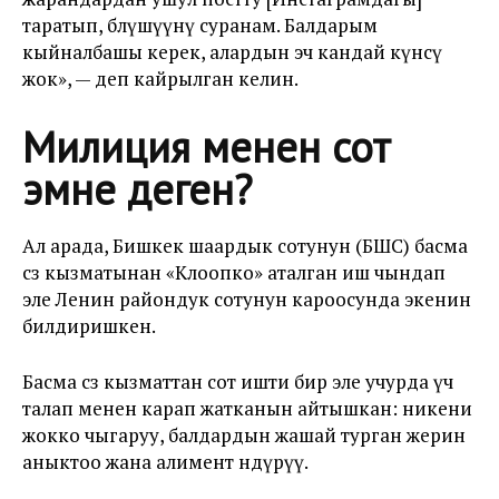
таратып, бөлүшүүнү суранам. Балдарым
кыйналбашы керек, алардын эч кандай күнөөсү
жок», — деп кайрылган келин.
Милиция менен сот
эмне деген?
Ал арада, Бишкек шаардык сотунун (БШС) басма
сөз кызматынан «Клоопко» аталган иш чындап
эле Ленин райондук сотунун кароосунда экенин
билдиришкен.
Басма сөз кызматтан сот ишти бир эле учурда үч
талап менен карап жатканын айтышкан: никени
жокко чыгаруу, балдардын жашай турган жерин
аныктоо жана алимент өндүрүү.