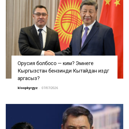
Орусия болбосо — ким? Эмнеге
Кыргызстан бензинди Кытайдан издөөгө
аргасыз?
kloopkyrgyz
-
07/07/2026