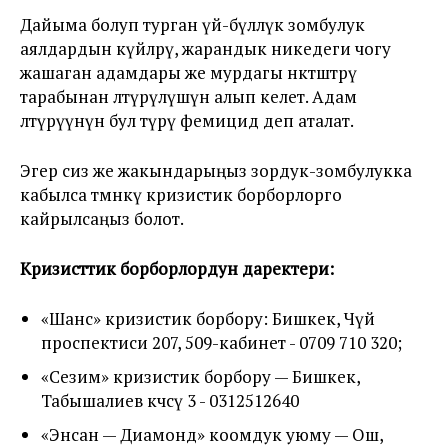
Дайыма болуп турган үй-бүлөлүк зомбулук
аялдардын күйөөлөрү, жарандык никедеги чогу
жашаган адамдары же мурдагы өнөктөштөрү
тарабынан өлтүрүлүшүнө алып келет. Адам
өлтүрүүнүн бул түрү фемицид деп аталат.
Эгер сиз же жакындарыңыз зордук-зомбулукка
кабылса төмөнкү кризистик борборлорго
кайрылсаңыз болот.
Кризисттик борборлордун даректери:
«Шанс» кризистик борбору: Бишкек, Чүй
проспектиси 207, 509-кабинет - 0709 710 320;
«Сезим» кризистик борбору — Бишкек,
Табышалиев көчөсү 3 - 0312512640
«Энсан — Диамонд» коомдук уюму — Ош,