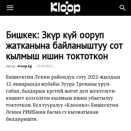
Бишкек: Зөөкүр күйөө ооруп
жатканына байланыштуу сот
кылмыш ишин токтоткон
Автор:
kloop.kg
-
13/10/2022
Бишкектин Ленин райондук соту 2022-жылдын
12-январында жубайы Зуура Төрөеваны уруп-
сабап, балдарын көрсөтпөй жатат деп шектелген
кишиге козголгон кылмыш ишин убактылуу
токтоткон. Бул тууралуу «Клоопко» Бишкектин
Ленин РИИБнин басма сөз кызматынан
билдиришти.