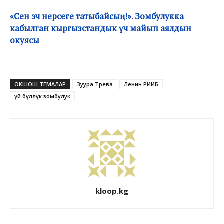
«Сен эч нерсеге татыбайсың!». Зомбулукка
кабылган кыргызстандык үч майып аялдын
окуясы
ОКШОШ ТЕМАЛАР
Зуура Төрөева
Ленин РИИБ
үй бүлөлүк зомбулук
kloop.kg