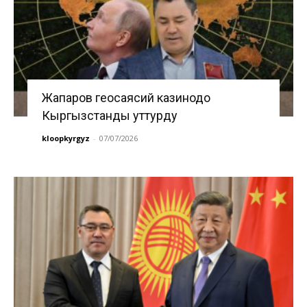
Жапаров геосаясий казинодо
Кыргызстанды уттурду
kloopkyrgyz
-
07/07/2026