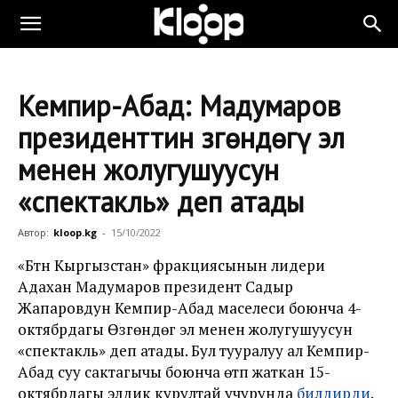
Кемпир-Абад: Мадумаров
президенттин Өзгөндөгү эл
менен жолугушуусун
«спектакль» деп атады
Автор:
kloop.kg
-
15/10/2022
«Бүтүн Кыргызстан» фракциясынын лидери
Адахан Мадумаров президент Садыр
Жапаровдун Кемпир-Абад маселеси боюнча 4-
октябрдагы Өзгөндөгү эл менен жолугушуусун
«спектакль» деп атады. Бул тууралуу ал Кемпир-
Абад суу сактагычы боюнча өтүп жаткан 15-
октябрдагы элдик курултай учурунда
билдирди
.