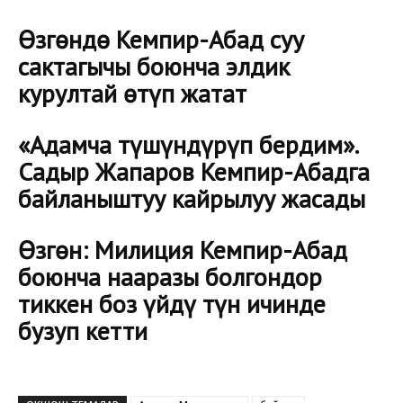
Өзгөндө Кемпир-Абад суу
сактагычы боюнча элдик
курултай өтүп жатат
«Адамча түшүндүрүп бердим».
Садыр Жапаров Кемпир-Абадга
байланыштуу кайрылуу жасады
Өзгөн: Милиция Кемпир-Абад
боюнча нааразы болгондор
тиккен боз үйдү түн ичинде
бузуп кетти