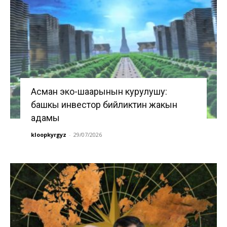
Асман эко-шаарынын курулушу:
башкы инвестор бийликтин жакын
адамы
kloopkyrgyz
-
29/07/2026