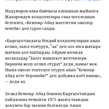
Мадумаров өлкө башчысы катышкан жыйынга
Жапаровдун колдоочулары гана чогулганын
белгилеп, «Кемпир-Абад маселесин ошолор
чечеби» деп суроо салды.
«Кыргызстандагы бүтүндөй колдоочуларын алып
келип, залга толтуруп, “аа” деп ооз ачса шатыра-
шатман кол чаптырды. Айрым өзгөндүк
аксакалдар “Бизге мамлекет жетечилери
биринчи жолу келип отурат” деди, намыс жок.
Мына ошоло топтолуп отуруп алып “Кемпир-
Абад кете берсинби?” деп добушка коёт имиш»,
— деди ал.
Эл өкүлү Кемпир-Абад боюнча Кыргызстандын
пайдасына чечилген 1975-жылга таандык
докумен бар экенин белгиледи. Анын