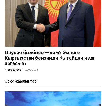
Орусия болбосо — ким? Эмнеге
Кыргызстан бензинди Кытайдан издөөгө
аргасыз?
kloopkyrgyz
-
07/07/2026
Соңку жаңылыктар