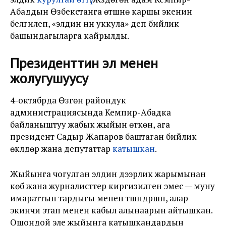
Абаддын Өзбекстанга өтүшүнө каршы экенин
белгилеп, «элдин үнүн уккула» деп бийлик
башындагыларга кайрылды.
Президенттин эл менен
жолугушуусу
4-октябрда Өзгөн райондук
администрациясында Кемпир-Абадка
байланыштуу жабык жыйын өткөн, ага
президент Садыр Жапаров баштаган бийлик
өкүлдөрү жана депутаттар
катышкан
.
Жыйынга чогулган элдин дээрлик жарымынан
көбү жана журналисттер киргизилген эмес — муну
имараттын тардыгы менен түшүндүрүшүп, алар
экинчи этап менен кабыл алынаарын айтышкан.
Ошондой эле жыйынга катышкандардын