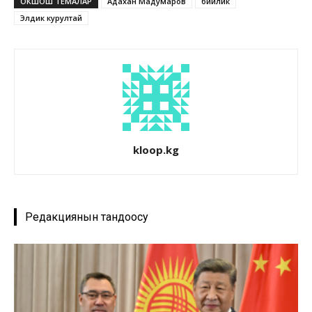
ОКШОШ ТЕМАЛАР
Адахан Мадумаров
бийлик
Элдик курултай
kloop.kg
Редакциянын тандоосу