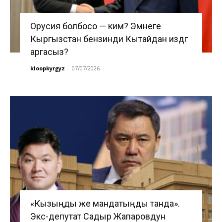
Орусия болбосо — ким? Эмнеге
Кыргызстан бензинди Кытайдан издөөгө
аргасыз?
kloopkyrgyz
-
07/07/2026
«Кызыңды же мандатыңды танда».
Экс-депутат Садыр Жапаровдун