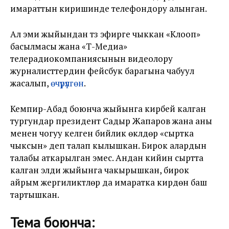
имараттын киришинде телефондору алынган.
Ал эми жыйындан түз эфирге чыккан «Клооп»
басылмасы жана «Т-Медиа»
телерадиокомпаниясынын видеолору
журналисттердин фейсбук барагына чабуул
жасалып,
өчүрүлгөн
.
Кемпир-Абад боюнча жыйынга кирбей калган
тургундар президент Садыр Жапаров жана аны
менен чогуу келген бийлик өкүлдөрү «сыртка
чыксын» деп талап кылышкан. Бирок алардын
талабы аткарылган эмес. Андан кийин сыртта
калган элди жыйынга чакырышкан, бирок
айрым жергиликтүүлөр да имаратка кирүүдөн баш
тартышкан.
Тема боюнча: