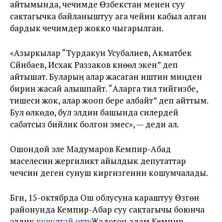
айтымында, чечимде Өзбекстан менен суу
сактагычка байланыштуу ага чейин кабыл алган
бардык чечимдер жокко чыгарылган.
«Азыркылар “Турдакун Усубалиев, Акматбек
Сүйүнбаев, Исхак Раззаков күнөөлүү экен” деп
айтышат. Буларың алар жасаган иштин миңден
бирин жасай алышпайт. “Аларга тил тийгизбе,
тишеси жок, алар жооп бере албайт” деп айттым.
Бул өлкөдө, бул элдин башында силердей
сабатсыз бийлик болгон эмес», — деди ал.
Ошондой эле Мадумаров Кемпир-Абад
маселесин жергиликтүү айылдык депутаттар
чечсин деген сунуш киргизгенин кошумчалады.
Бүгүн, 15-октябрда Ош облусуна караштуу Өзгөн
районунда Кемпир-Абар суу сактагычы боюнча
элдик
курултай өттү
. Жүздөгөн адам Кемпир-