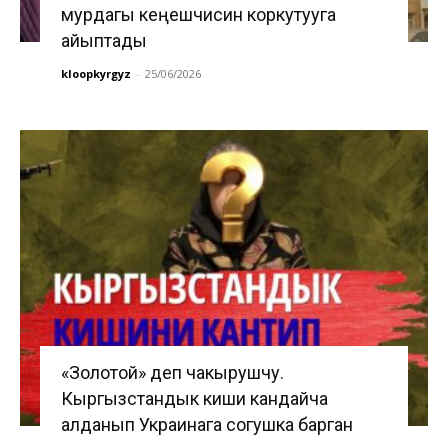
мурдагы кеңешчисин коркутууга
айыптады
kloopkyrgyz
-
25/06/2026
«Золотой» деп чакырушчу.
Кыргызстандык киши кандайча
алданып Украинага согушка барган