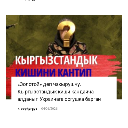
«Золотой» деп чакырушчу.
Кыргызстандык киши кандайча
алданып Украинага согушка барган
kloopkyrgyz
-
04/06/2026