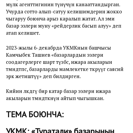
мүлк агенттигинин өтүнүчүн канааттандырган.
Учурда сотто алып-сатуу келишимдерин жокко
чыгаруу боюнча арыз каралып жатат. Ал эми
базар ээлери муну
«
рейдерлик басып алуу
» деп
атап келишет.
2023-жылы 6-декабрда УКМКнын башчысы
Камчыбек Ташиев «
базарлардын ээлери
соодагерлерге шарт түзбөсө, ижара акыларын
төмөндөтпөсө, базарларды мамлекетке өткөрүүгө саясий
эрк жетиштүү
» деп билдирген.
Кийин өлкөдөгү бир катар базар ээлери ижара
акыларын төмөндөткөнүн айтып чыгышкан.
ТЕМА БОЮНЧА:
УКМК: «Туратали» базарынын