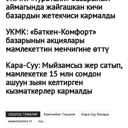
аймагында жайгашкан кичи
базардын жетекчиси кармалды
УКМК: «Баткен-Комфорт»
базарынын акциялары
мамлекеттин менчигине өттү
Кара-Суу: Мыйзамсыз жер сатып,
мамлекетке 15 млн сомдон
ашуун зыян келтирген
кызматкерлер кармалды
ОКШОШ ТЕМАЛАР
Камчыбек Ташиев
Кара-Суу базары
мамлекетке өтөт
ош