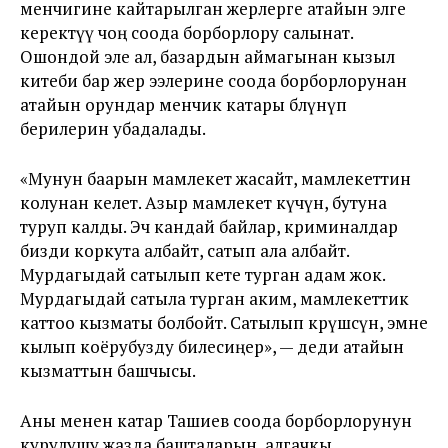
менчигине кайтарылган жерлерге атайын элге
керектүү чоң соода борборлору салынат.
Ошондой эле ал, базардын аймагынан кызыл
китеби бар жер ээлерине соода борборлорунан
атайын орундар менчик катары бөлүнүп
берилерин убадалады.
«Мунун баарын мамлекет жасайт, мамлекеттин
колунан келет. Азыр мамлекет күчүнө, бутуна
туруп калды. Эч кандай байлар, криминалдар
бизди коркута албайт, сатып ала албайт.
Мурдагыдай сатылып кете турган адам жок.
Мурдагыдай сатыла турган аким, мамлекеттик
каттоо кызматы болбойт. Сатылып көрүшсүн, эмне
кылып коёрубузду билесиңер», — деди атайын
кызматтын башчысы.
Аны менен катар Ташиев соода борборлорунун
курулушу жазда башталарын, алгачкы