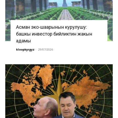
Асман эко-шаарынын курулушу:
башкы инвестор бийликтин жакын
адамы
kloopkyrgyz
-
29/07/2026