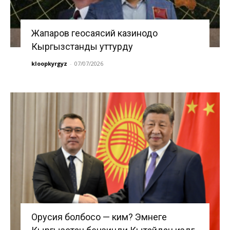
Жапаров геосаясий казинодо
Кыргызстанды уттурду
kloopkyrgyz
-
07/07/2026
Орусия болбосо — ким? Эмнеге