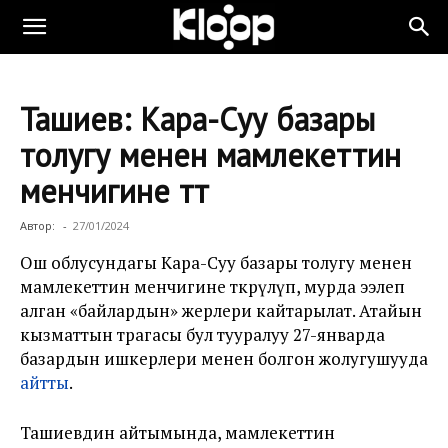
Ташиев: Кара-Суу базары
толугу менен мамлекеттин
менчигине өтөт
Автор:
-
27/01/2024
Ош облусундагы Кара-Суу базары толугу менен
мамлекеттин менчигине өткөрүлүп, мурда ээлеп
алган «байлардын» жерлери кайтарылат. Атайын
кызматтын төрагасы бул тууралуу 27-январда
базардын ишкерлери менен болгон жолугушууда
айтты
.
Ташиевдин айтымында, мамлекеттин