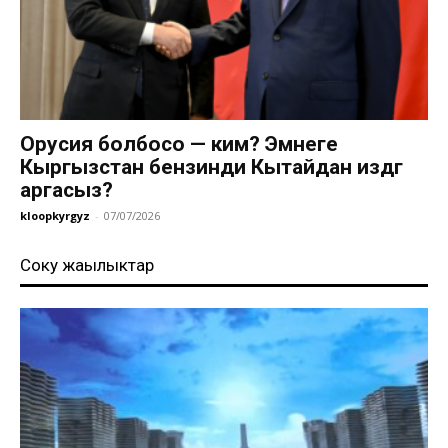
Орусия болбосо — ким? Эмнеге
Кыргызстан бензинди Кытайдан издөөгө
аргасыз?
kloopkyrgyz
-
07/07/2026
Соңку жаңылыктар