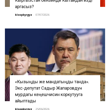
Кыргызстан бензинди Кытайдан издөөгө
аргасыз?
kloopkyrgyz
-
07/07/2026
«Кызыңды же мандатыңды танда».
Экс-депутат Садыр Жапаровдун
мурдагы кеңешчисин коркутууга
айыптады
kloopkyrgyz
-
25/06/2026