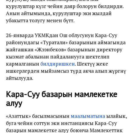
курулуштар күзгө чейин даяр болорун билдирди.
Анын айтымында, курулуштар эки жылдай
убакытта толугу менен бүтөт.
26-январда УКМКдан Ош облусунун Кара-Суу
районундагы «Туратали» базарынын аймагында
жайгашкан «Жээнбеков» базарынын директору
кызмат абалынан пайдаланууга шектелип
кармалганын
билдиришкен
. Шектүү жеке
ишкерлерден мыйзамсыз түрдө акча алып жүргөнү
айтылууда.
Кара-Суу базарын мамлекетке
алуу
«Азаттык» басылмасынын
маалыматына
ылайык,
буга чейин
соттун эки инстанциясы Кара-Суу
базарын мамлекетке алуу боюнча Мамлекеттик