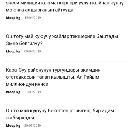
энеси милиция кызматкерлери уулун кыйнап күнөөнү
моюнга алдырганын айтууда
kloop.kg
-
15/04/2019
Оштогу май куюучу жайлар текшериле баштады.
Эмне белгилүү?
kloop.kg
-
09/04/2019
Кара-Суу районунун тургундары акимдин
отставкасын талап кылышты. Ал Райым
миллиондун иниси
kloop.kg
-
21/03/2019
Ошто май куюучу бекеттен өрт чыгып, бир адам
жабыркады
kloop.kg
-
20/03/2019