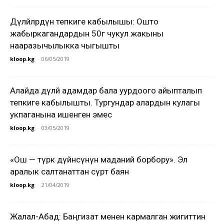
Дүлөйлөрдүн тепкиге кабылышы: Ошто
жабыркагандардын 50гө чукул жакыны
нааразычылыкка чыгышты
kloop.kg
-
06/05/2019
Алайда дүлөй адамдар бала уурдоого айыпталып
тепкиге кабылышты. Тургундар алардын кулагы
укпаганына ишенген эмес
kloop.kg
-
03/05/2019
«Ош — түрк дүйнөсүнүн маданий борбору». Эл
аралык салтанаттан сүрөт баян
kloop.kg
-
21/04/2019
Жалал-Абад: Баңгизат менен кармалган жигиттин