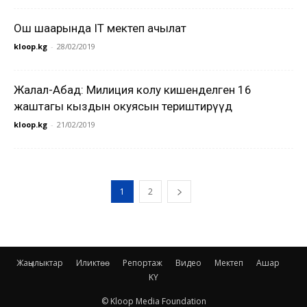
Ош шаарында IT мектеп ачылат
kloop.kg
-
28/02/2019
Жалал-Абад: Милиция колу кишенделген 16
жаштагы кыздын окуясын териштирүүдө
kloop.kg
-
21/02/2019
1
2
Жаңылыктар
Иликтөө
Репортаж
Видео
Мектеп
Ашар
KY
© Kloop Media Foundation