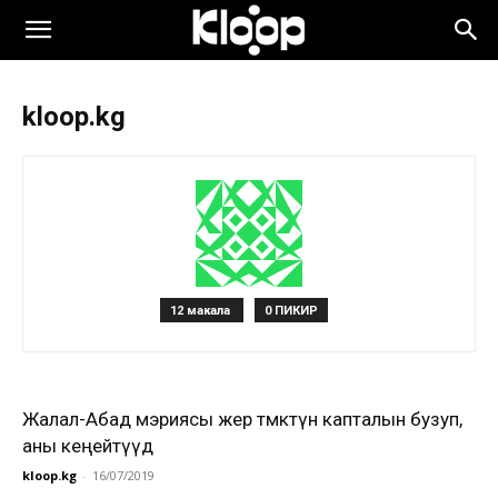
kloop.kg
12 макала
0 ПИКИР
Жалал-Абад мэриясы жер өтмөктүн капталын бузуп,
аны кеңейтүүдө
kloop.kg
-
16/07/2019