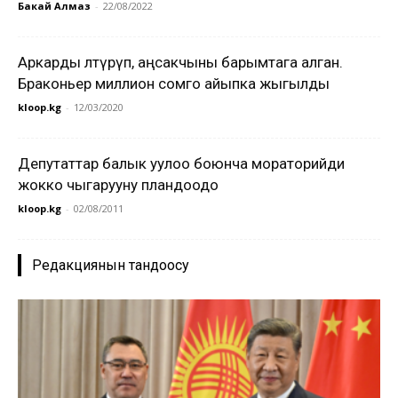
Бакай Алмаз
-
22/08/2022
Аркарды өлтүрүп, аңсакчыны барымтага алган.
Браконьер миллион сомго айыпка жыгылды
kloop.kg
-
12/03/2020
Депутаттар балык уулоо боюнча мораторийди
жокко чыгарууну пландоодо
kloop.kg
-
02/08/2011
Редакциянын тандоосу