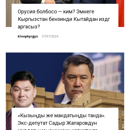
Орусия болбосо — ким? Эмнеге
Кыргызстан бензинди Кытайдан издөөгө
аргасыз?
kloopkyrgyz
-
07/07/2026
«Кызыңды же мандатыңды танда».
Экс-депутат Садыр Жапаровдун