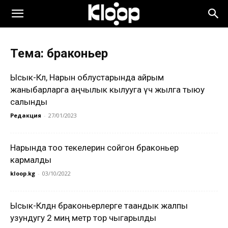
Тема: браконьер
Ысык-Көл, Нарын облустарында айрым
жаныбарларга аңчылык кылууга үч жылга тыюу
салынды
Редакция
-
27/01/2023
Нарында тоо текелерин сойгон браконьер
кармалды
kloop.kg
-
03/10/2022
Ысык-Көлдөн браконьерлерге таандык жалпы
узундугу 2 миң метр тор чыгарылды