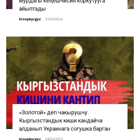
мурдагы кеңешчисин коркутууга
айыптады
kloopkyrgyz
-
25/06/2026
«Золотой» деп чакырушчу.
Кыргызстандык киши кандайча
алданып Украинага согушка барган
kloopkyrgyz
-
04/06/2026