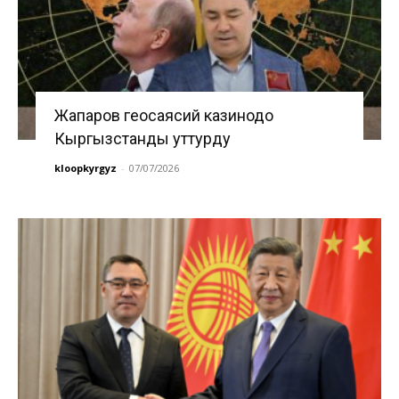
Жапаров геосаясий казинодо
Кыргызстанды уттурду
kloopkyrgyz
-
07/07/2026