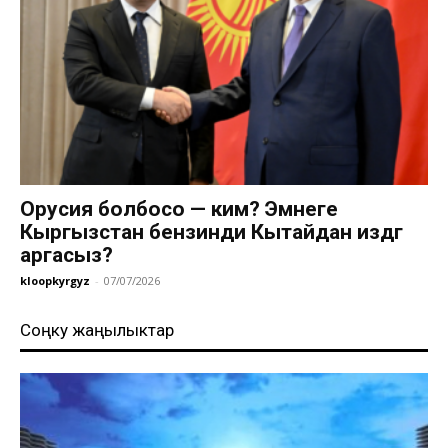
Орусия болбосо — ким? Эмнеге
Кыргызстан бензинди Кытайдан издөөгө
аргасыз?
kloopkyrgyz
-
07/07/2026
Соңку жаңылыктар