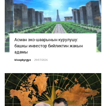
Асман эко-шаарынын курулушу:
башкы инвестор бийликтин жакын
адамы
kloopkyrgyz
-
29/07/2026