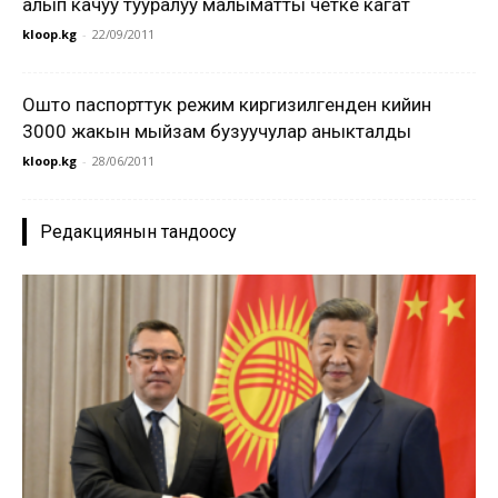
алып качуу тууралуу малыматты четке кагат
kloop.kg
-
22/09/2011
Ошто паспорттук режим киргизилгенден кийин
3000 жакын мыйзам бузуучулар аныкталды
kloop.kg
-
28/06/2011
Редакциянын тандоосу