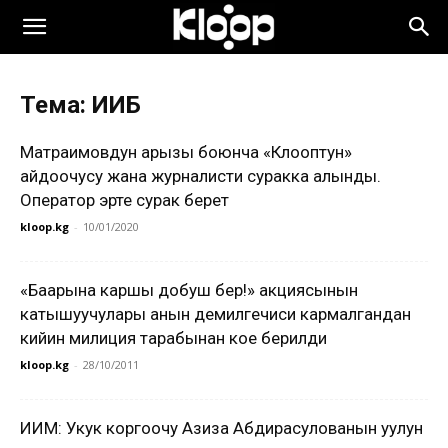
Тема: ИИБ
Матраимовдун арызы боюнча «Клооптун»
айдоочусу жана журналисти суракка алынды.
Оператор эртең сурак берет
kloop.kg
-
10/01/2020
«Баарына каршы добуш бер!» акциясынын
катышуучулары анын демилгечиси кармалгандан
кийин милиция тарабынан кое берилди
kloop.kg
-
28/10/2011
ИИМ: Укук коргоочу Азиза Абдирасулованын уулун