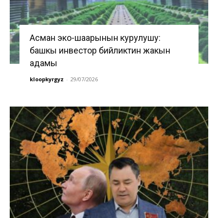
Асман эко-шаарынын курулушу:
башкы инвестор бийликтин жакын
адамы
kloopkyrgyz
-
29/07/2026