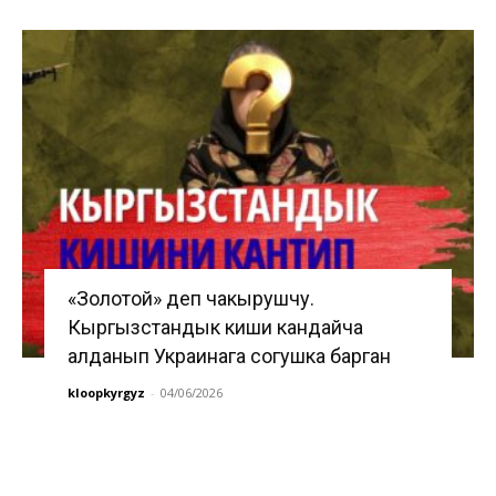
«Золотой» деп чакырушчу.
Кыргызстандык киши кандайча
алданып Украинага согушка барган
kloopkyrgyz
-
04/06/2026