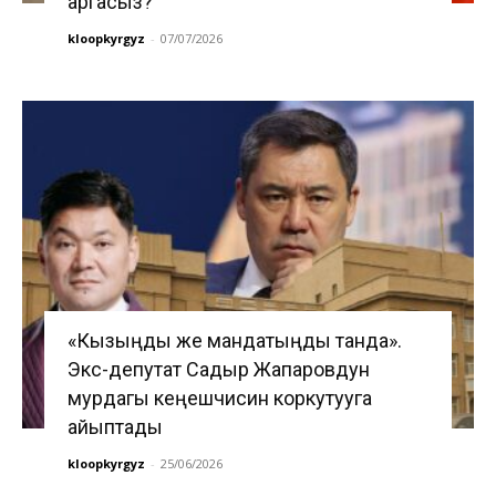
аргасыз?
kloopkyrgyz
-
07/07/2026
«Кызыңды же мандатыңды танда».
Экс-депутат Садыр Жапаровдун
мурдагы кеңешчисин коркутууга
айыптады
kloopkyrgyz
-
25/06/2026