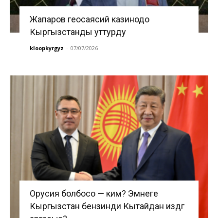
Жапаров геосаясий казинодо
Кыргызстанды уттурду
kloopkyrgyz
-
07/07/2026
Орусия болбосо — ким? Эмнеге
Кыргызстан бензинди Кытайдан издөөгө