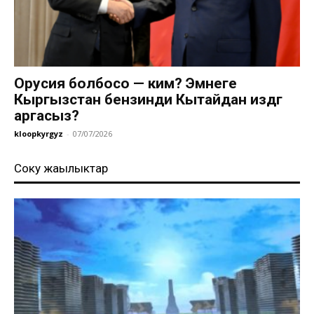
Орусия болбосо — ким? Эмнеге
Кыргызстан бензинди Кытайдан издөөгө
аргасыз?
kloopkyrgyz
-
07/07/2026
Соңку жаңылыктар