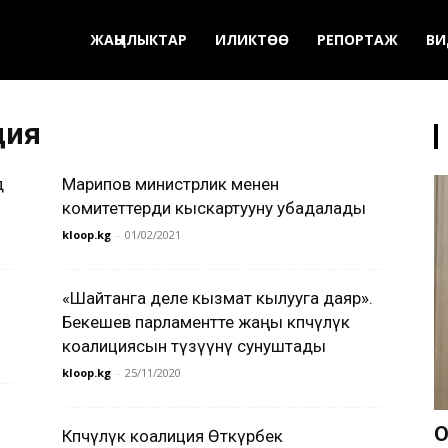
ЖАҢЫЛЫКТАР
ИЛИКТӨӨ
РЕПОРТАЖ
ВИ
ция
д
Марипов министрлик менен
комитеттерди кыскартууну убадалады
kloop.kg
-
01/02/2021
«Шайтанга деле кызмат кылууга даяр».
Бекешев парламентте жаңы көпчүлүк
коалициясын түзүүнү сунуштады
kloop.kg
-
25/11/2020
О
Көпчүлүк коалиция Өткүрбек