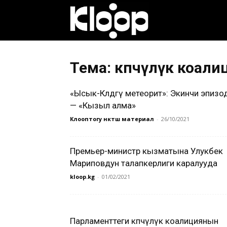
Клооп
кыргызча
Тема: көпчүлүк коали
«Ысык-Көлдөгү метеорит»: Экинчи эпизо
|
— «Кызыл алма»
Клооптогу өнөктөш материал
-
26/10/2021
Кыргызстан
Премьер-министр кызматына Улукбек
Мариповдун талапкерлиги каралууда
kloop.kg
-
01/02/2021
жаңылыктары
Парламенттеги көпчүлүк коалициянын