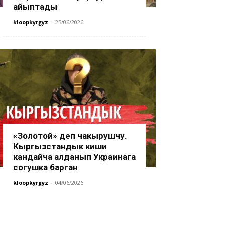
айыптады
kloopkyrgyz
-
25/06/2026
«Золотой» деп чакырушчу.
Кыргызстандык киши
кандайча алданып Украинага
согушка барган
kloopkyrgyz
-
04/06/2026