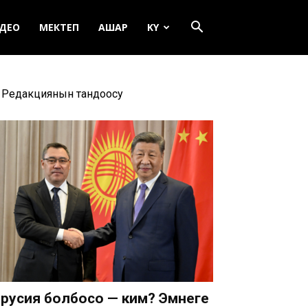
ДЕО
МЕКТЕП
АШАР
KY
Редакциянын тандоосу
русия болбосо — ким? Эмнеге