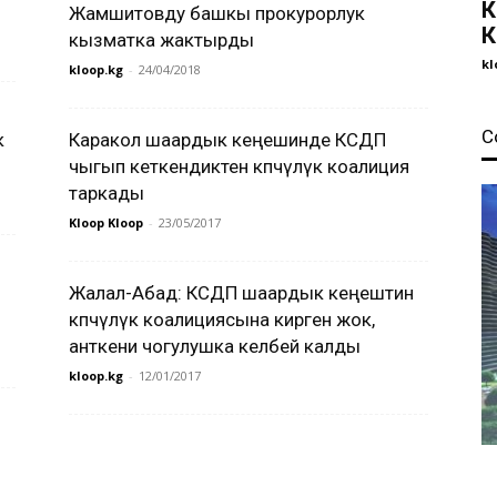
К
Жамшитовду башкы прокурорлук
К
кызматка жактырды
kl
kloop.kg
-
24/04/2018
С
к
Каракол шаардык кеңешинде КСДП
чыгып кеткендиктен көпчүлүк коалиция
таркады
Kloop Kloop
-
23/05/2017
Жалал-Абад: КСДП шаардык кеңештин
көпчүлүк коалициясына кирген жок,
анткени чогулушка келбей калды
kloop.kg
-
12/01/2017