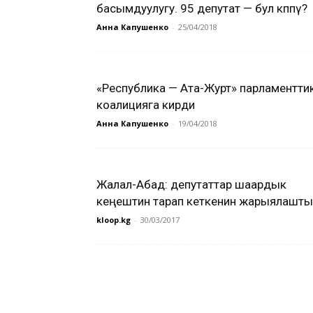
басымдуулугу. 95 депутат — бул көппү?
Анна Капушенко
-
25/04/2018
«Республика — Ата-Журт» парламентти
коалицияга кирди
Анна Капушенко
-
19/04/2018
Жалал-Абад: депутаттар шаардык
кеңештин тарап кеткенин жарыялашты
kloop.kg
-
30/03/2017