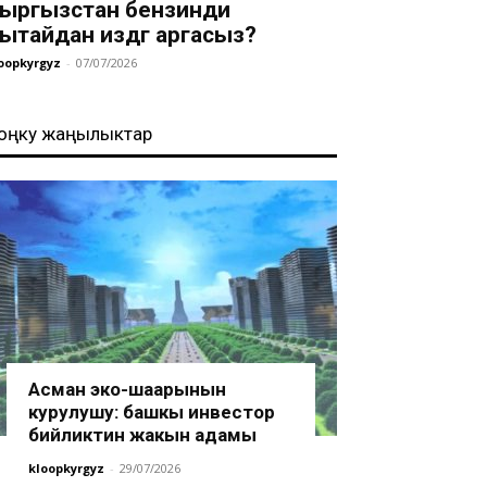
ыргызстан бензинди
ытайдан издөөгө аргасыз?
oopkyrgyz
-
07/07/2026
оңку жаңылыктар
Асман эко-шаарынын
курулушу: башкы инвестор
бийликтин жакын адамы
kloopkyrgyz
-
29/07/2026