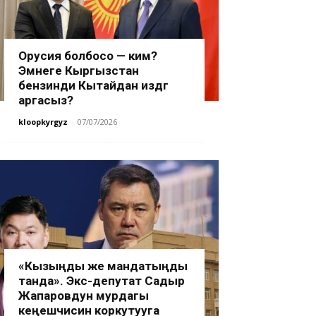
Орусия болбосо — ким?
Эмнеге Кыргызстан
бензинди Кытайдан издөөгө
аргасыз?
kloopkyrgyz
-
07/07/2026
«Кызыңды же мандатыңды
танда». Экс-депутат Садыр
Жапаровдун мурдагы
кеңешчисин коркутууга