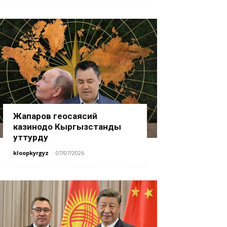
Жапаров геосаясий
казинодо Кыргызстанды
уттурду
kloopkyrgyz
-
07/07/2026