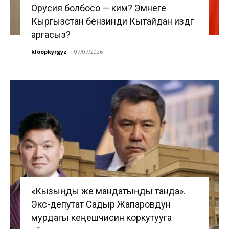
Орусия болбосо — ким? Эмнеге
Кыргызстан бензинди Кытайдан издөөгө
аргасыз?
kloopkyrgyz
-
07/07/2026
«Кызыңды же мандатыңды танда».
Экс-депутат Садыр Жапаровдун
мурдагы кеңешчисин коркутууга