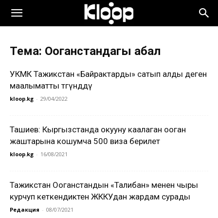
Тема: Ооганстандагы абал
УКМК Тажикстан «Байрактарды» сатып алды деген
маалыматты төгүндөдү
kloop.kg
-
29/04/2022
Ташиев: Кыргызстанда окууну каалаган ооган
жаштарына кошумча 500 виза берилет
kloop.kg
-
16/08/2021
Тажикстан Ооганстандын «Талибан» менен чыры
курчуп кеткендиктен ЖККУдан жардам сурады
Редакция
-
08/07/2021