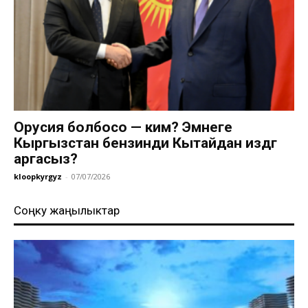
Орусия болбосо — ким? Эмнеге
Кыргызстан бензинди Кытайдан издөөгө
аргасыз?
kloopkyrgyz
-
07/07/2026
Соңку жаңылыктар