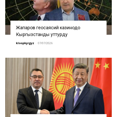
Жапаров геосаясий казинодо
Кыргызстанды уттурду
kloopkyrgyz
-
07/07/2026