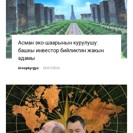
Асман эко-шаарынын курулушу:
башкы инвестор бийликтин жакын
адамы
kloopkyrgyz
-
29/07/2026