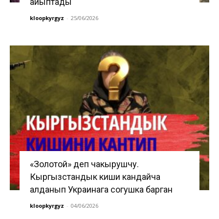
айыптады
kloopkyrgyz
-
25/06/2026
«Золотой» деп чакырушчу.
Кыргызстандык киши кандайча
алданып Украинага согушка барган
kloopkyrgyz
-
04/06/2026