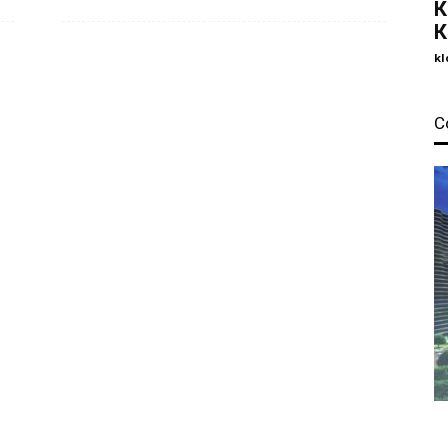
К
К
kl
С