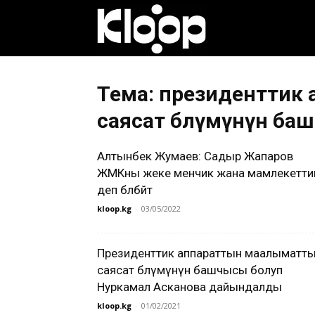
Клооп
кыргызча
Тема: президенттик
саясат бөлүмүнүн б
|
Алтынбек Жумаев: Садыр Жапаров
ЖМКны жеке менчик жана мамлекетти
деп бөлбөйт
Кыргызстан
kloop.kg
-
03/05/2022
жаңылыктары
Президенттик аппараттын маалыматт
саясат бөлүмүнүн башчысы болуп
Нуркамал Асканова дайындалды
kloop.kg
-
01/02/2021