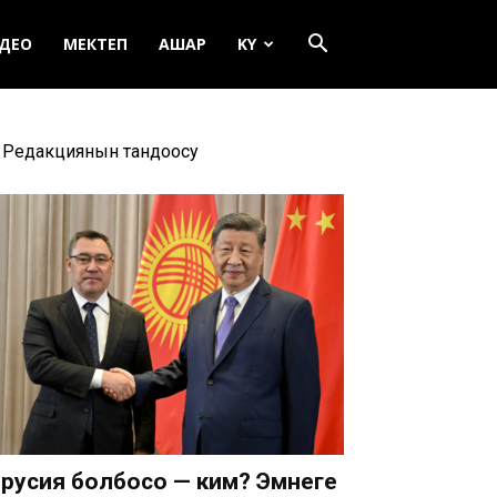
ДЕО
МЕКТЕП
АШАР
KY
Редакциянын тандоосу
русия болбосо — ким? Эмнеге