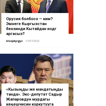
Орусия болбосо — ким?
Эмнеге Кыргызстан
бензинди Кытайдан издөөгө
аргасыз?
kloopkyrgyz
-
07/07/2026
«Кызыңды же мандатыңды
танда». Экс-депутат Садыр
Жапаровдун мурдагы
кеңешчисин коркутууга