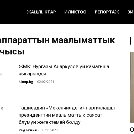
ЖАҢЫЛЫКТАР
ИЛИКТӨӨ
РЕПОРТАЖ
ВИ
 аппараттын маалыматтык
ашчысы
ЖМК: Нургазы Анаркулов үй камагына
к
чыгарылды
kloop.kg
-
02/02/2021
ык
Ташиевдин «Мекенчилдеги» партиялашы
президенттин маалыматтык саясат
бөлүмүн жетектемей болду
О
Редакция
-
30/10/2020