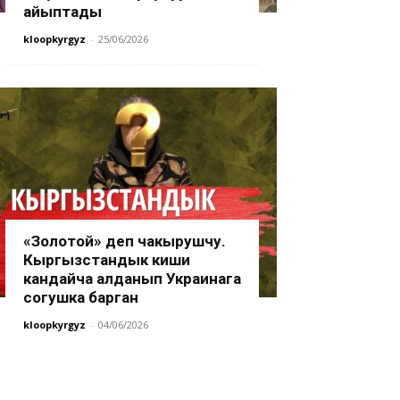
айыптады
kloopkyrgyz
-
25/06/2026
«Золотой» деп чакырушчу.
Кыргызстандык киши
кандайча алданып Украинага
согушка барган
kloopkyrgyz
-
04/06/2026