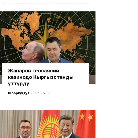
Жапаров геосаясий
казинодо Кыргызстанды
уттурду
kloopkyrgyz
-
07/07/2026