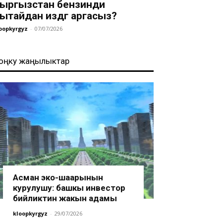
ыргызстан бензинди
ытайдан издөөгө аргасыз?
oopkyrgyz
-
07/07/2026
оңку жаңылыктар
Асман эко-шаарынын
курулушу: башкы инвестор
бийликтин жакын адамы
kloopkyrgyz
-
29/07/2026