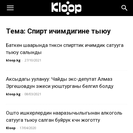
Тема: Спирт ичимдигине тыюу
Баткен шаарында түнкүсүн спирттик ичимдик сатууга
тыюу салынды
kloop.kg
-
27/10/2021
Аксыдагы уулануу: Чайды экс-депутат Алмаз
Эргешовдун эжеси уюштурганы белгилүү болду
kloop.kg
-
08/03/2021
Ошто ишкерлердин нааразычылыгынан алкоголь
сатууга тыюу салган буйрук күчүн жоготту
Kloop
-
17/04/2020