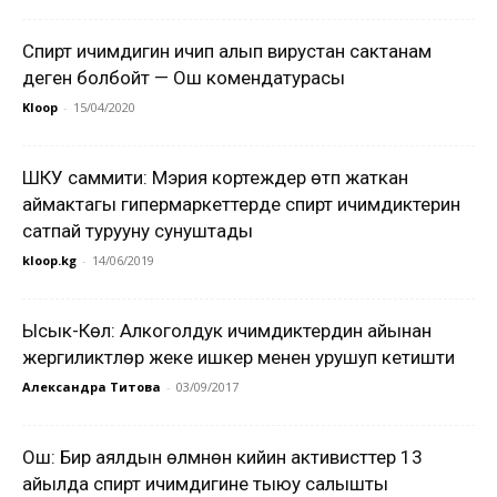
Спирт ичимдигин ичип алып вирустан сактанам
деген болбойт — Ош комендатурасы
Kloop
-
15/04/2020
ШКУ саммити: Мэрия кортеждер өтүп жаткан
аймактагы гипермаркеттерде спирт ичимдиктерин
сатпай турууну сунуштады
kloop.kg
-
14/06/2019
Ысык-Көл: Алкоголдук ичимдиктердин айынан
жергиликтүүлөр жеке ишкер менен урушуп кетишти
Александра Титова
-
03/09/2017
Ош: Бир аялдын өлүмүнөн кийин активисттер 13
айылда спирт ичимдигине тыюу салышты