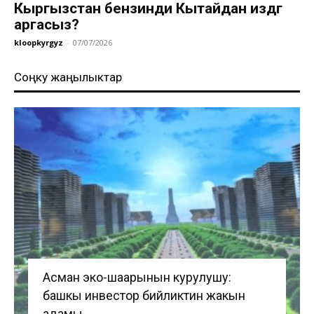
Кыргызстан бензинди Кытайдан издөөгө
аргасыз?
kloopkyrgyz
-
07/07/2026
Соңку жаңылыктар
Асман эко-шаарынын курулушу:
башкы инвестор бийликтин жакын
адамы